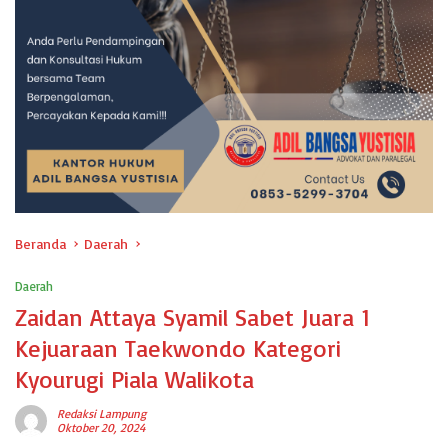
Beranda
Daerah
Daerah
Zaidan Attaya Syamil Sabet Juara 1
Kejuaraan Taekwondo Kategori
Kyourugi Piala Walikota
Redaksi Lampung
Oktober 20, 2024