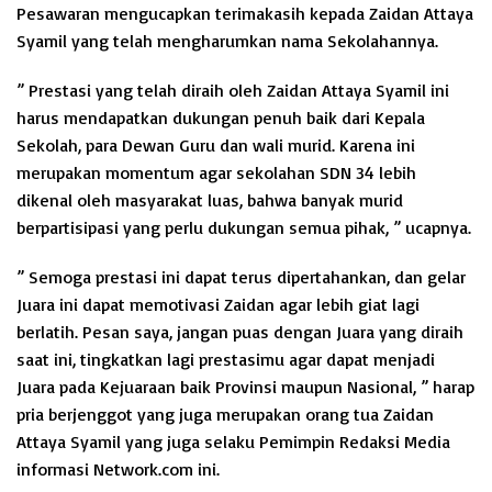
Pesawaran mengucapkan terimakasih kepada Zaidan Attaya
Syamil yang telah mengharumkan nama Sekolahannya.
” Prestasi yang telah diraih oleh Zaidan Attaya Syamil ini
harus mendapatkan dukungan penuh baik dari Kepala
Sekolah, para Dewan Guru dan wali murid. Karena ini
merupakan momentum agar sekolahan SDN 34 lebih
dikenal oleh masyarakat luas, bahwa banyak murid
berpartisipasi yang perlu dukungan semua pihak, ” ucapnya.
” Semoga prestasi ini dapat terus dipertahankan, dan gelar
Juara ini dapat memotivasi Zaidan agar lebih giat lagi
berlatih. Pesan saya, jangan puas dengan Juara yang diraih
saat ini, tingkatkan lagi prestasimu agar dapat menjadi
Juara pada Kejuaraan baik Provinsi maupun Nasional, ” harap
pria berjenggot yang juga merupakan orang tua Zaidan
Attaya Syamil yang juga selaku Pemimpin Redaksi Media
informasi Network.com ini.