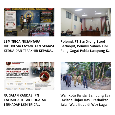
Pengaman Pantai Mandiri
Sejati Sudah Sesuai Spesifikasi
LSM TRIGA NUSANTARA
Polemik PT San Xiong Steel
INDONESIA LAYANGKAN SOMASI
Berlanjut, Pemilik Saham Fini
KEDUA DAN TERAKHIR KEPADA
Fong Gugat Polda Lampung Ke
RUTAN KELAS IIB MENGGALA
PN Tanjung Karang
TERKAIT PERMOHONAN
INFORMASI PUBLIK
GUGATAN KANDAS! PN
Wali Kota Bandar Lampung Eva
KALIANDA TOLAK GUGATAN
Dwiana Tinjau Hasil Perbaikan
TERHADAP LSM TRIGA
Jalan Wala Kuba di Way Laga
NUSANTARA INDONESIA DPC
LAMPUNG SELATAN