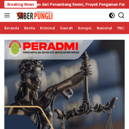
Langsung
tikan dari Penambang Resmi, Proyek Pengaman Pantai Mandiri Sejati Suda
Breaking News
ke
konten
Beranda
Berita
Kriminal
Daerah
Korupsi
Nasional
TNI/Po