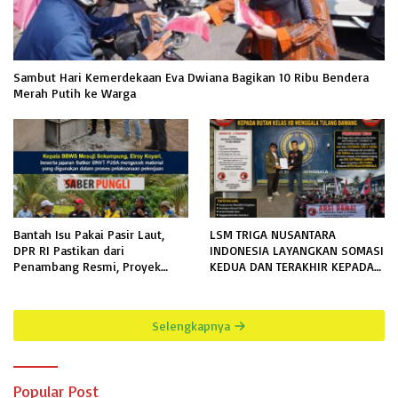
Sambut Hari Kemerdekaan Eva Dwiana Bagikan 10 Ribu Bendera
Merah Putih ke Warga
Bantah Isu Pakai Pasir Laut,
LSM TRIGA NUSANTARA
DPR RI Pastikan dari
INDONESIA LAYANGKAN SOMASI
Penambang Resmi, Proyek
KEDUA DAN TERAKHIR KEPADA
Pengaman Pantai Mandiri
RUTAN KELAS IIB MENGGALA
Sejati Sudah Sesuai Spesifikasi
TERKAIT PERMOHONAN
INFORMASI PUBLIK
Selengkapnya
Popular Post