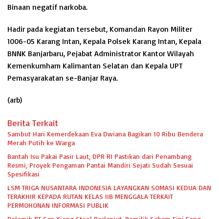
Binaan negatif narkoba.
Hadir pada kegiatan tersebut, Komandan Rayon Militer
1006-05 Karang Intan, Kepala Polsek Karang Intan, Kepala
BNNK Banjarbaru, Pejabat Administrator Kantor Wilayah
Kemenkumham Kalimantan Selatan dan Kepala UPT
Pemasyarakatan se-Banjar Raya.
(arb)
Berita Terkait
Sambut Hari Kemerdekaan Eva Dwiana Bagikan 10 Ribu Bendera
Merah Putih ke Warga
Bantah Isu Pakai Pasir Laut, DPR RI Pastikan dari Penambang
Resmi, Proyek Pengaman Pantai Mandiri Sejati Sudah Sesuai
Spesifikasi
LSM TRIGA NUSANTARA INDONESIA LAYANGKAN SOMASI KEDUA DAN
TERAKHIR KEPADA RUTAN KELAS IIB MENGGALA TERKAIT
PERMOHONAN INFORMASI PUBLIK
Polemik PT San Xiong Steel Berlanjut, Pemilik Saham Fini Fong