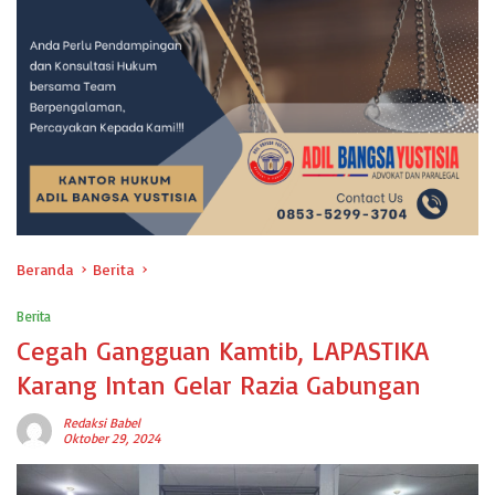
Beranda
Berita
Berita
Cegah Gangguan Kamtib, LAPASTIKA
Karang Intan Gelar Razia Gabungan
Redaksi Babel
Oktober 29, 2024