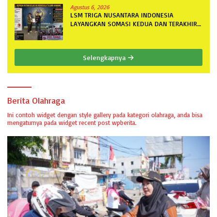
Agustus 6, 2026
LSM TRIGA NUSANTARA INDONESIA
LAYANGKAN SOMASI KEDUA DAN TERAKHIR
KEPADA RUTAN KELAS IIB MENGGALA
TERKAIT PERMOHONAN INFORMASI PUBLIK
Selengkapnya
Berita Olahraga
Ini contoh widget dengan style gallery pada kategori olahraga, anda bisa
mengaturnya pada widget recent post wpberita.