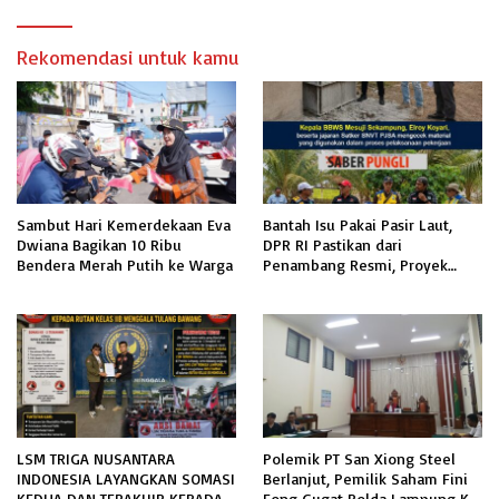
Rekomendasi untuk kamu
Sambut Hari Kemerdekaan Eva
Bantah Isu Pakai Pasir Laut,
Dwiana Bagikan 10 Ribu
DPR RI Pastikan dari
Bendera Merah Putih ke Warga
Penambang Resmi, Proyek
Pengaman Pantai Mandiri
Sejati Sudah Sesuai Spesifikasi
LSM TRIGA NUSANTARA
Polemik PT San Xiong Steel
INDONESIA LAYANGKAN SOMASI
Berlanjut, Pemilik Saham Fini
KEDUA DAN TERAKHIR KEPADA
Fong Gugat Polda Lampung Ke