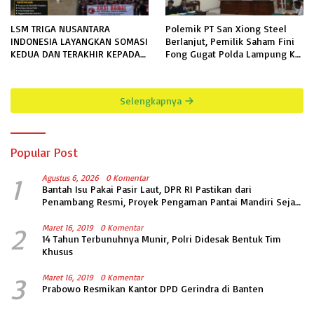
LSM TRIGA NUSANTARA
Polemik PT San Xiong Steel
INDONESIA LAYANGKAN SOMASI
Berlanjut, Pemilik Saham Fini
KEDUA DAN TERAKHIR KEPADA
Fong Gugat Polda Lampung Ke
RUTAN KELAS IIB MENGGALA
PN Tanjung Karang
TERKAIT PERMOHONAN
INFORMASI PUBLIK
Selengkapnya
Popular Post
1
Agustus 6, 2026
0 Komentar
Bantah Isu Pakai Pasir Laut, DPR RI Pastikan dari
Penambang Resmi, Proyek Pengaman Pantai Mandiri Sejati
Sudah Sesuai Spesifikasi
2
Maret 16, 2019
0 Komentar
14 Tahun Terbunuhnya Munir, Polri Didesak Bentuk Tim
Khusus
3
Maret 16, 2019
0 Komentar
Prabowo Resmikan Kantor DPD Gerindra di Banten