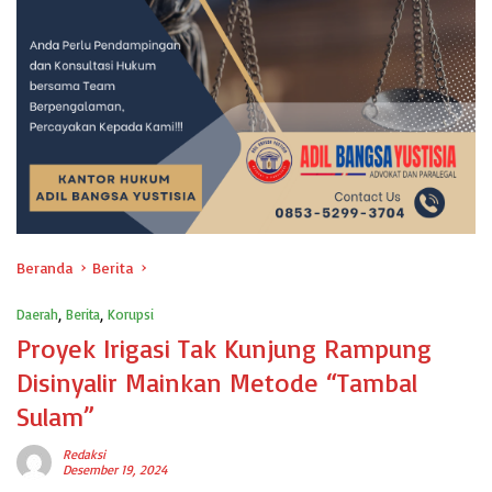
Beranda
Berita
Daerah
,
Berita
,
Korupsi
Proyek Irigasi Tak Kunjung Rampung
Disinyalir Mainkan Metode “Tambal
Sulam”
Redaksi
Desember 19, 2024