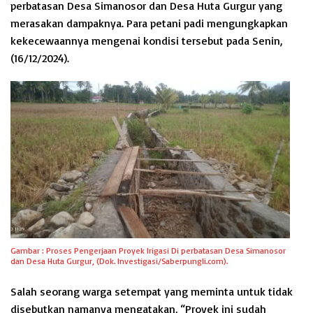
perbatasan Desa Simanosor dan Desa Huta Gurgur yang
merasakan dampaknya. Para petani padi mengungkapkan
kekecewaannya mengenai kondisi tersebut pada Senin,
(16/12/2024).
Gambar : Proses Pengerjaan Proyek Irigasi Di perbatasan Desa Simanosor
dan Desa Huta Gurgur, (Dok. Investigasi/Saberpungli.com).
Salah seorang warga setempat yang meminta untuk tidak
disebutkan namanya mengatakan, “Proyek ini sudah