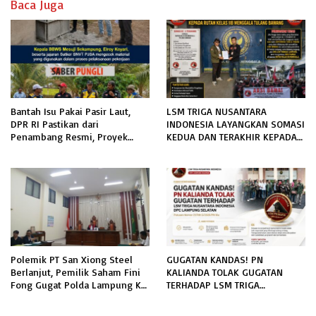
Baca Juga
Bantah Isu Pakai Pasir Laut,
LSM TRIGA NUSANTARA
DPR RI Pastikan dari
INDONESIA LAYANGKAN SOMASI
Penambang Resmi, Proyek
KEDUA DAN TERAKHIR KEPADA
Pengaman Pantai Mandiri
RUTAN KELAS IIB MENGGALA
Sejati Sudah Sesuai Spesifikasi
TERKAIT PERMOHONAN
INFORMASI PUBLIK
Polemik PT San Xiong Steel
GUGATAN KANDAS! PN
Berlanjut, Pemilik Saham Fini
KALIANDA TOLAK GUGATAN
Fong Gugat Polda Lampung Ke
TERHADAP LSM TRIGA
PN Tanjung Karang
NUSANTARA INDONESIA DPC
LAMPUNG SELATAN