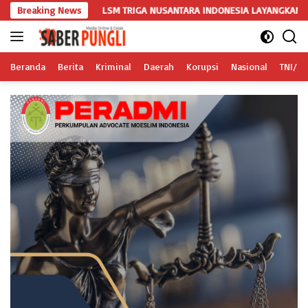
Langsung
Breaking News
LSM TRIGA NUSANTARA INDONESIA LAYANGKAN SOMASI KEDUA DAN
ke
konten
Beranda
Berita
Kriminal
Daerah
Korupsi
Nasional
TNI/Po