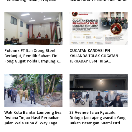
Pengaman Pantai Mandiri
RUTAN KELAS IIB MENGGALA
Sejati Sudah Sesuai Spesifikasi
TERKAIT PERMOHONAN
INFORMASI PUBLIK
Polemik PT San Xiong Steel
GUGATAN KANDAS! PN
Berlanjut, Pemilik Saham Fini
KALIANDA TOLAK GUGATAN
Fong Gugat Polda Lampung Ke
TERHADAP LSM TRIGA
PN Tanjung Karang
NUSANTARA INDONESIA DPC
LAMPUNG SELATAN
Wali Kota Bandar Lampung Eva
33 Avenue Jalan Ryacudu
Dwiana Tinjau Hasil Perbaikan
Diduga Jadi ajang asusila Yang
Jalan Wala Kuba di Way Laga
Bukan Pasangan Suami Istri