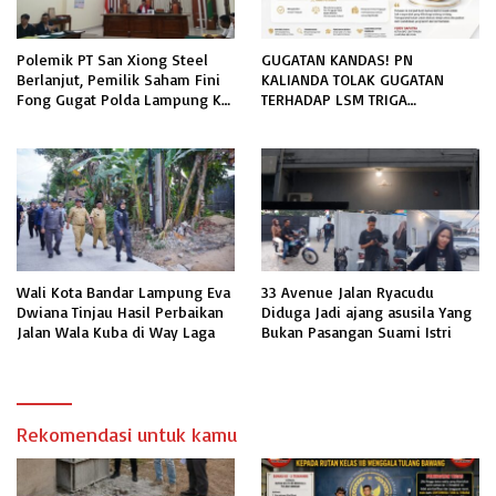
Polemik PT San Xiong Steel
GUGATAN KANDAS! PN
Berlanjut, Pemilik Saham Fini
KALIANDA TOLAK GUGATAN
Fong Gugat Polda Lampung Ke
TERHADAP LSM TRIGA
PN Tanjung Karang
NUSANTARA INDONESIA DPC
LAMPUNG SELATAN
Wali Kota Bandar Lampung Eva
33 Avenue Jalan Ryacudu
Dwiana Tinjau Hasil Perbaikan
Diduga Jadi ajang asusila Yang
Jalan Wala Kuba di Way Laga
Bukan Pasangan Suami Istri
Rekomendasi untuk kamu