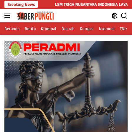
Langsung
si
Breaking News
LSM TRIGA NUSANTARA INDONESIA LAYANGKAN SOMASI KEDU
ke
konten
Beranda
Berita
Kriminal
Daerah
Korupsi
Nasional
TNI/Po