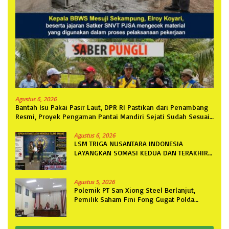
Agustus 6, 2026
Bantah Isu Pakai Pasir Laut, DPR RI Pastikan dari Penambang
Resmi, Proyek Pengaman Pantai Mandiri Sejati Sudah Sesuai
Spesifikasi
Agustus 6, 2026
LSM TRIGA NUSANTARA INDONESIA
LAYANGKAN SOMASI KEDUA DAN TERAKHIR
KEPADA RUTAN KELAS IIB MENGGALA
TERKAIT PERMOHONAN INFORMASI PUBLIK
Agustus 5, 2026
Polemik PT San Xiong Steel Berlanjut,
Pemilik Saham Fini Fong Gugat Polda
Lampung Ke PN Tanjung Karang