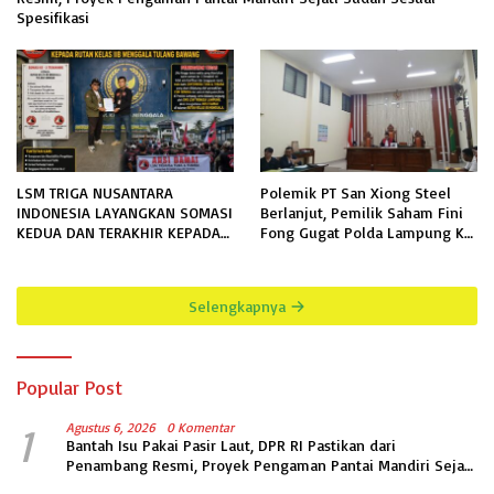
Spesifikasi
LSM TRIGA NUSANTARA
Polemik PT San Xiong Steel
INDONESIA LAYANGKAN SOMASI
Berlanjut, Pemilik Saham Fini
KEDUA DAN TERAKHIR KEPADA
Fong Gugat Polda Lampung Ke
RUTAN KELAS IIB MENGGALA
PN Tanjung Karang
TERKAIT PERMOHONAN
INFORMASI PUBLIK
Selengkapnya
Popular Post
1
Agustus 6, 2026
0 Komentar
Bantah Isu Pakai Pasir Laut, DPR RI Pastikan dari
Penambang Resmi, Proyek Pengaman Pantai Mandiri Sejati
Sudah Sesuai Spesifikasi