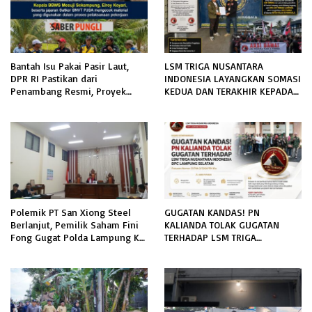
Bantah Isu Pakai Pasir Laut,
LSM TRIGA NUSANTARA
DPR RI Pastikan dari
INDONESIA LAYANGKAN SOMASI
Penambang Resmi, Proyek
KEDUA DAN TERAKHIR KEPADA
Pengaman Pantai Mandiri
RUTAN KELAS IIB MENGGALA
Sejati Sudah Sesuai Spesifikasi
TERKAIT PERMOHONAN
INFORMASI PUBLIK
Polemik PT San Xiong Steel
GUGATAN KANDAS! PN
Berlanjut, Pemilik Saham Fini
KALIANDA TOLAK GUGATAN
Fong Gugat Polda Lampung Ke
TERHADAP LSM TRIGA
PN Tanjung Karang
NUSANTARA INDONESIA DPC
LAMPUNG SELATAN