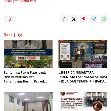
Pasangan Suami Istri
Baca Juga
Bantah Isu Pakai Pasir Laut,
LSM TRIGA NUSANTARA
DPR RI Pastikan dari
INDONESIA LAYANGKAN SOMASI
Penambang Resmi, Proyek
KEDUA DAN TERAKHIR KEPADA
Pengaman Pantai Mandiri
RUTAN KELAS IIB MENGGALA
Sejati Sudah Sesuai Spesifikasi
TERKAIT PERMOHONAN
INFORMASI PUBLIK