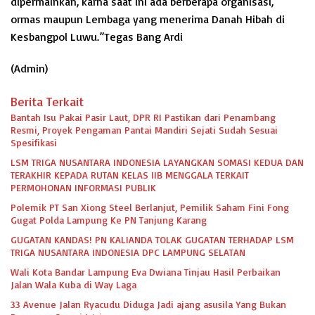
dipermainkan, karna saat ini ada berberapa organisasi,
ormas maupun Lembaga yang menerima Danah Hibah di
Kesbangpol Luwu.”Tegas Bang Ardi
(Admin)
Berita Terkait
Bantah Isu Pakai Pasir Laut, DPR RI Pastikan dari Penambang
Resmi, Proyek Pengaman Pantai Mandiri Sejati Sudah Sesuai
Spesifikasi
LSM TRIGA NUSANTARA INDONESIA LAYANGKAN SOMASI KEDUA DAN
TERAKHIR KEPADA RUTAN KELAS IIB MENGGALA TERKAIT
PERMOHONAN INFORMASI PUBLIK
Polemik PT San Xiong Steel Berlanjut, Pemilik Saham Fini Fong
Gugat Polda Lampung Ke PN Tanjung Karang
GUGATAN KANDAS! PN KALIANDA TOLAK GUGATAN TERHADAP LSM
TRIGA NUSANTARA INDONESIA DPC LAMPUNG SELATAN
Wali Kota Bandar Lampung Eva Dwiana Tinjau Hasil Perbaikan
Jalan Wala Kuba di Way Laga
33 Avenue Jalan Ryacudu Diduga Jadi ajang asusila Yang Bukan