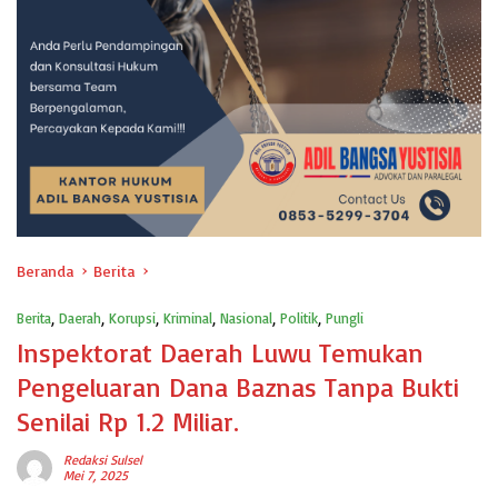
Beranda
Berita
Berita
,
Daerah
,
Korupsi
,
Kriminal
,
Nasional
,
Politik
,
Pungli
Inspektorat Daerah Luwu Temukan
Pengeluaran Dana Baznas Tanpa Bukti
Senilai Rp 1.2 Miliar.
Redaksi Sulsel
Mei 7, 2025