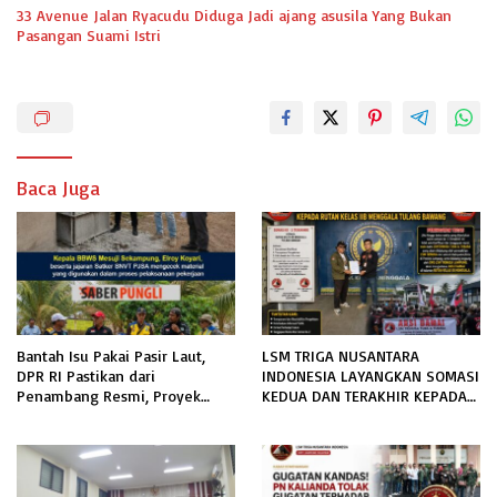
33 Avenue Jalan Ryacudu Diduga Jadi ajang asusila Yang Bukan
Pasangan Suami Istri
Baca Juga
Bantah Isu Pakai Pasir Laut,
LSM TRIGA NUSANTARA
DPR RI Pastikan dari
INDONESIA LAYANGKAN SOMASI
Penambang Resmi, Proyek
KEDUA DAN TERAKHIR KEPADA
Pengaman Pantai Mandiri
RUTAN KELAS IIB MENGGALA
Sejati Sudah Sesuai Spesifikasi
TERKAIT PERMOHONAN
INFORMASI PUBLIK