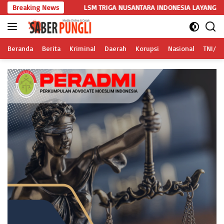
Langsung
Breaking News
LSM TRIGA NUSANTARA INDONESIA LAYANGKAN SOMASI KEDUA DA
ke
konten
Beranda
Berita
Kriminal
Daerah
Korupsi
Nasional
TNI/Po