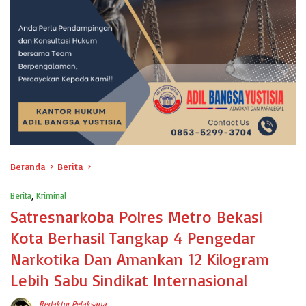
Beranda
Berita
Berita
,
Kriminal
Satresnarkoba Polres Metro Bekasi
Kota Berhasil Tangkap 4 Pengedar
Narkotika Dan Amankan 12 Kilogram
Lebih Sabu Sindikat Internasional
Redaktur Pelaksana