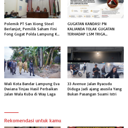
Polemik PT San Xiong Steel
GUGATAN KANDAS! PN
Berlanjut, Pemilik Saham Fini
KALIANDA TOLAK GUGATAN
Fong Gugat Polda Lampung Ke
TERHADAP LSM TRIGA
PN Tanjung Karang
NUSANTARA INDONESIA DPC
LAMPUNG SELATAN
Wali Kota Bandar Lampung Eva
33 Avenue Jalan Ryacudu
Dwiana Tinjau Hasil Perbaikan
Diduga Jadi ajang asusila Yang
Jalan Wala Kuba di Way Laga
Bukan Pasangan Suami Istri
Rekomendasi untuk kamu