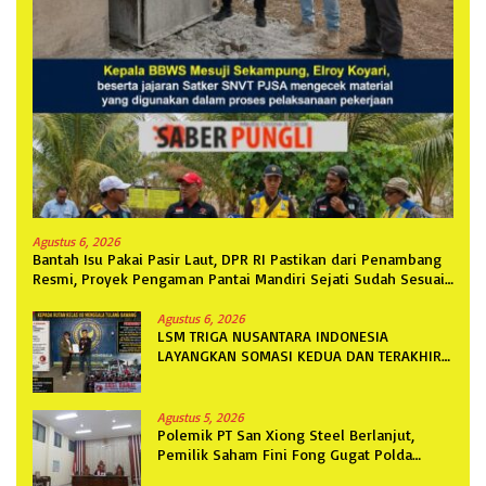
Agustus 6, 2026
Bantah Isu Pakai Pasir Laut, DPR RI Pastikan dari Penambang
Resmi, Proyek Pengaman Pantai Mandiri Sejati Sudah Sesuai
Spesifikasi
Agustus 6, 2026
LSM TRIGA NUSANTARA INDONESIA
LAYANGKAN SOMASI KEDUA DAN TERAKHIR
KEPADA RUTAN KELAS IIB MENGGALA
TERKAIT PERMOHONAN INFORMASI PUBLIK
Agustus 5, 2026
Polemik PT San Xiong Steel Berlanjut,
Pemilik Saham Fini Fong Gugat Polda
Lampung Ke PN Tanjung Karang