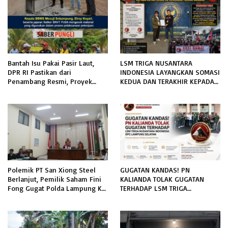
Bantah Isu Pakai Pasir Laut,
LSM TRIGA NUSANTARA
DPR RI Pastikan dari
INDONESIA LAYANGKAN SOMASI
Penambang Resmi, Proyek
KEDUA DAN TERAKHIR KEPADA
Pengaman Pantai Mandiri
RUTAN KELAS IIB MENGGALA
Sejati Sudah Sesuai Spesifikasi
TERKAIT PERMOHONAN
INFORMASI PUBLIK
Polemik PT San Xiong Steel
GUGATAN KANDAS! PN
Berlanjut, Pemilik Saham Fini
KALIANDA TOLAK GUGATAN
Fong Gugat Polda Lampung Ke
TERHADAP LSM TRIGA
PN Tanjung Karang
NUSANTARA INDONESIA DPC
LAMPUNG SELATAN