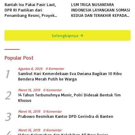
Bantah Isu Pakai Pasir Laut,
LSM TRIGA NUSANTARA
DPR RI Pastikan dari
INDONESIA LAYANGKAN SOMASI
Penambang Resmi, Proyek
KEDUA DAN TERAKHIR KEPADA
Pengaman Pantai Mandiri
RUTAN KELAS IIB MENGGALA
Sejati Sudah Sesuai Spesifikasi
TERKAIT PERMOHONAN
INFORMASI PUBLIK
Selengkapnya
Popular Post
1
Agustus 8, 2026
0 Komentar
Sambut Hari Kemerdekaan Eva Dwiana Bagikan 10 Ribu
Bendera Merah Putih ke Warga
2
Maret 16, 2019
0 Komentar
14 Tahun Terbunuhnya Munir, Polri Didesak Bentuk Tim
Khusus
3
Maret 16, 2019
0 Komentar
Prabowo Resmikan Kantor DPD Gerindra di Banten
Maret 16, 2019
0 Komentar
Video: Kelemahan dan Kelebihan All New Terios