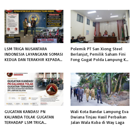
Pengaman Pantai Mandiri
Sejati Sudah Sesuai Spesifikasi
LSM TRIGA NUSANTARA
Polemik PT San Xiong Steel
INDONESIA LAYANGKAN SOMASI
Berlanjut, Pemilik Saham Fini
KEDUA DAN TERAKHIR KEPADA
Fong Gugat Polda Lampung Ke
RUTAN KELAS IIB MENGGALA
PN Tanjung Karang
TERKAIT PERMOHONAN
INFORMASI PUBLIK
GUGATAN KANDAS! PN
Wali Kota Bandar Lampung Eva
KALIANDA TOLAK GUGATAN
Dwiana Tinjau Hasil Perbaikan
TERHADAP LSM TRIGA
Jalan Wala Kuba di Way Laga
NUSANTARA INDONESIA DPC
LAMPUNG SELATAN