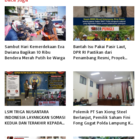
Sambut Hari Kemerdekaan Eva
Bantah Isu Pakai Pasir Laut,
Dwiana Bagikan 10 Ribu
DPR RI Pastikan dari
Bendera Merah Putih ke Warga
Penambang Resmi, Proyek
Pengaman Pantai Mandiri
Sejati Sudah Sesuai Spesifikasi
LSM TRIGA NUSANTARA
Polemik PT San Xiong Steel
INDONESIA LAYANGKAN SOMASI
Berlanjut, Pemilik Saham Fini
KEDUA DAN TERAKHIR KEPADA
Fong Gugat Polda Lampung Ke
RUTAN KELAS IIB MENGGALA
PN Tanjung Karang
TERKAIT PERMOHONAN