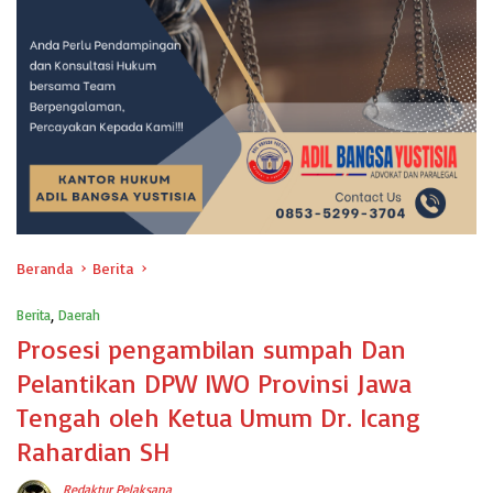
Beranda
Berita
Berita
,
Daerah
Prosesi pengambilan sumpah Dan
Pelantikan DPW IWO Provinsi Jawa
Tengah oleh Ketua Umum Dr. Icang
Rahardian SH
Redaktur Pelaksana