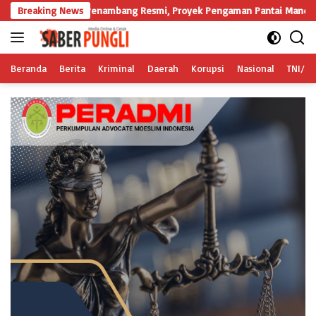
Langsung
ari Penambang Resmi, Proyek Pengaman Pantai Mandiri Sejati Sudah Sesua
Breaking News
ke
konten
Beranda
Berita
Kriminal
Daerah
Korupsi
Nasional
TNI/Po