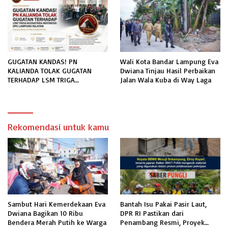
INFORMASI PUBLIK
GUGATAN KANDAS! PN
Wali Kota Bandar Lampung Eva
KALIANDA TOLAK GUGATAN
Dwiana Tinjau Hasil Perbaikan
TERHADAP LSM TRIGA
Jalan Wala Kuba di Way Laga
NUSANTARA INDONESIA DPC
LAMPUNG SELATAN
Rekomendasi untuk kamu
Sambut Hari Kemerdekaan Eva
Bantah Isu Pakai Pasir Laut,
Dwiana Bagikan 10 Ribu
DPR RI Pastikan dari
Bendera Merah Putih ke Warga
Penambang Resmi, Proyek