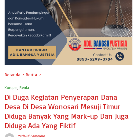
Beranda
Berita
Korupsi
,
Berita
Di Duga Kegiatan Penyerapan Dana
Desa Di Desa Wonosari Mesuji Timur
Diduga Banyak Yang Mark-up Dan Juga
Diduga Ada Yang Fiktif
Redaksi Lampung