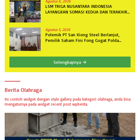
Agustus 6, 2026
LSM TRIGA NUSANTARA INDONESIA
LAYANGKAN SOMASI KEDUA DAN TERAKHIR
KEPADA RUTAN KELAS IIB MENGGALA
TERKAIT PERMOHONAN INFORMASI PUBLIK
Agustus 5, 2026
Polemik PT San Xiong Steel Berlanjut,
Pemilik Saham Fini Fong Gugat Polda
Lampung Ke PN Tanjung Karang
Selengkapnya
Berita Olahraga
Ini contoh widget dengan style gallery pada kategori olahraga, anda bisa
mengaturnya pada widget recent post wpberita.