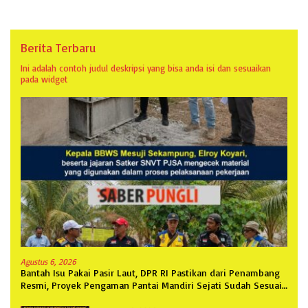
Berita Terbaru
Ini adalah contoh judul deskripsi yang bisa anda isi dan sesuaikan
pada widget
Agustus 6, 2026
Bantah Isu Pakai Pasir Laut, DPR RI Pastikan dari Penambang
Resmi, Proyek Pengaman Pantai Mandiri Sejati Sudah Sesuai
Spesifikasi