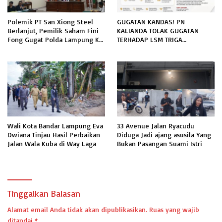
Polemik PT San Xiong Steel
GUGATAN KANDAS! PN
Berlanjut, Pemilik Saham Fini
KALIANDA TOLAK GUGATAN
Fong Gugat Polda Lampung Ke
TERHADAP LSM TRIGA
PN Tanjung Karang
NUSANTARA INDONESIA DPC
LAMPUNG SELATAN
Wali Kota Bandar Lampung Eva
33 Avenue Jalan Ryacudu
Dwiana Tinjau Hasil Perbaikan
Diduga Jadi ajang asusila Yang
Jalan Wala Kuba di Way Laga
Bukan Pasangan Suami Istri
Tinggalkan Balasan
Alamat email Anda tidak akan dipublikasikan.
Ruas yang wajib
ditandai
*