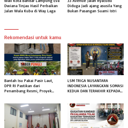
Wali Kota Bandar Lampung Eva
33 Avenue Jalan Ryacudu
Dwiana Tinjau Hasil Perbaikan
Diduga Jadi ajang asusila Yang
Jalan Wala Kuba di Way Laga
Bukan Pasangan Suami Istri
Rekomendasi untuk kamu
Bantah Isu Pakai Pasir Laut,
LSM TRIGA NUSANTARA
DPR RI Pastikan dari
INDONESIA LAYANGKAN SOMASI
Penambang Resmi, Proyek
KEDUA DAN TERAKHIR KEPADA
Pengaman Pantai Mandiri
RUTAN KELAS IIB MENGGALA
Sejati Sudah Sesuai Spesifikasi
TERKAIT PERMOHONAN
INFORMASI PUBLIK