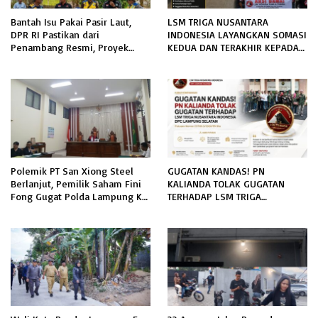
Bantah Isu Pakai Pasir Laut,
LSM TRIGA NUSANTARA
DPR RI Pastikan dari
INDONESIA LAYANGKAN SOMASI
Penambang Resmi, Proyek
KEDUA DAN TERAKHIR KEPADA
Pengaman Pantai Mandiri
RUTAN KELAS IIB MENGGALA
Sejati Sudah Sesuai Spesifikasi
TERKAIT PERMOHONAN
INFORMASI PUBLIK
Polemik PT San Xiong Steel
GUGATAN KANDAS! PN
Berlanjut, Pemilik Saham Fini
KALIANDA TOLAK GUGATAN
Fong Gugat Polda Lampung Ke
TERHADAP LSM TRIGA
PN Tanjung Karang
NUSANTARA INDONESIA DPC
LAMPUNG SELATAN