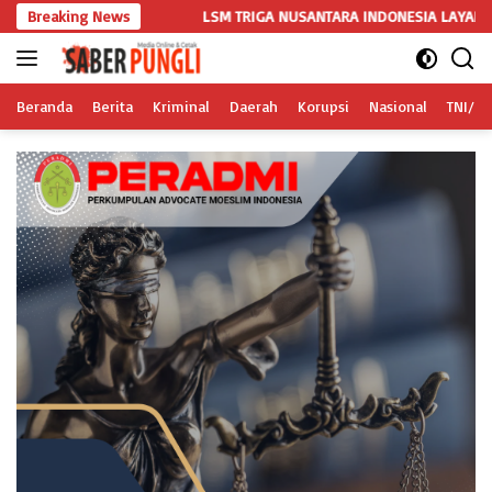
Langsung
Breaking News
LSM TRIGA NUSANTARA INDONESIA LAYANGKAN SOMASI KEDUA 
ke
konten
Beranda
Berita
Kriminal
Daerah
Korupsi
Nasional
TNI/Po