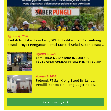
Agustus 6, 2026
Bantah Isu Pakai Pasir Laut, DPR RI Pastikan dari Penambang
Resmi, Proyek Pengaman Pantai Mandiri Sejati Sudah Sesuai
Spesifikasi
Agustus 6, 2026
LSM TRIGA NUSANTARA INDONESIA
LAYANGKAN SOMASI KEDUA DAN TERAKHIR
KEPADA RUTAN KELAS IIB MENGGALA
TERKAIT PERMOHONAN INFORMASI PUBLIK
Agustus 5, 2026
Polemik PT San Xiong Steel Berlanjut,
Pemilik Saham Fini Fong Gugat Polda
Lampung Ke PN Tanjung Karang
Selengkapnya