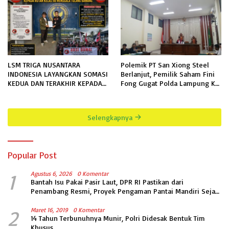
LSM TRIGA NUSANTARA
Polemik PT San Xiong Steel
INDONESIA LAYANGKAN SOMASI
Berlanjut, Pemilik Saham Fini
KEDUA DAN TERAKHIR KEPADA
Fong Gugat Polda Lampung Ke
RUTAN KELAS IIB MENGGALA
PN Tanjung Karang
TERKAIT PERMOHONAN
INFORMASI PUBLIK
Selengkapnya
Popular Post
1
Agustus 6, 2026
0 Komentar
Bantah Isu Pakai Pasir Laut, DPR RI Pastikan dari
Penambang Resmi, Proyek Pengaman Pantai Mandiri Sejati
Sudah Sesuai Spesifikasi
2
Maret 16, 2019
0 Komentar
14 Tahun Terbunuhnya Munir, Polri Didesak Bentuk Tim
Khusus