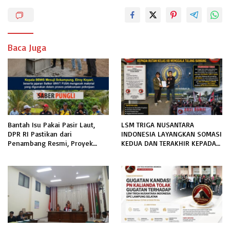
Baca Juga
Bantah Isu Pakai Pasir Laut,
LSM TRIGA NUSANTARA
DPR RI Pastikan dari
INDONESIA LAYANGKAN SOMASI
Penambang Resmi, Proyek
KEDUA DAN TERAKHIR KEPADA
Pengaman Pantai Mandiri
RUTAN KELAS IIB MENGGALA
Sejati Sudah Sesuai Spesifikasi
TERKAIT PERMOHONAN
INFORMASI PUBLIK