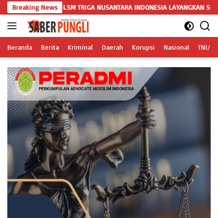
Langsung
SM TRIGA NUSANTARA INDONESIA LAYANGKAN SOMASI KEDUA DAN TERAKH
Breaking News
ke
konten
Beranda
Berita
Kriminal
Daerah
Korupsi
Nasional
TNI/Po