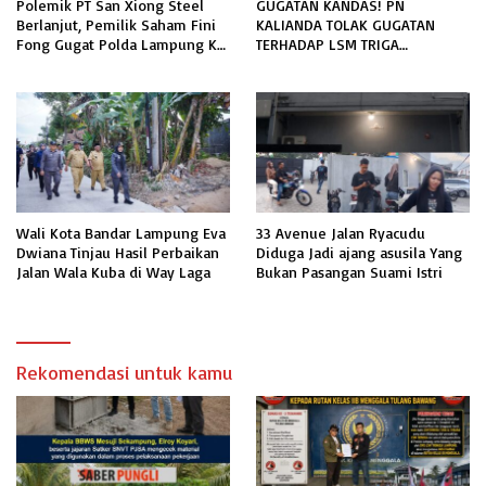
Polemik PT San Xiong Steel
GUGATAN KANDAS! PN
Berlanjut, Pemilik Saham Fini
KALIANDA TOLAK GUGATAN
Fong Gugat Polda Lampung Ke
TERHADAP LSM TRIGA
PN Tanjung Karang
NUSANTARA INDONESIA DPC
LAMPUNG SELATAN
Wali Kota Bandar Lampung Eva
33 Avenue Jalan Ryacudu
Dwiana Tinjau Hasil Perbaikan
Diduga Jadi ajang asusila Yang
Jalan Wala Kuba di Way Laga
Bukan Pasangan Suami Istri
Rekomendasi untuk kamu