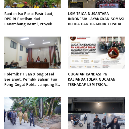
Bantah Isu Pakai Pasir Laut,
LSM TRIGA NUSANTARA
DPR RI Pastikan dari
INDONESIA LAYANGKAN SOMASI
Penambang Resmi, Proyek
KEDUA DAN TERAKHIR KEPADA
Pengaman Pantai Mandiri
RUTAN KELAS IIB MENGGALA
Sejati Sudah Sesuai Spesifikasi
TERKAIT PERMOHONAN
INFORMASI PUBLIK
Polemik PT San Xiong Steel
GUGATAN KANDAS! PN
Berlanjut, Pemilik Saham Fini
KALIANDA TOLAK GUGATAN
Fong Gugat Polda Lampung Ke
TERHADAP LSM TRIGA
PN Tanjung Karang
NUSANTARA INDONESIA DPC
LAMPUNG SELATAN