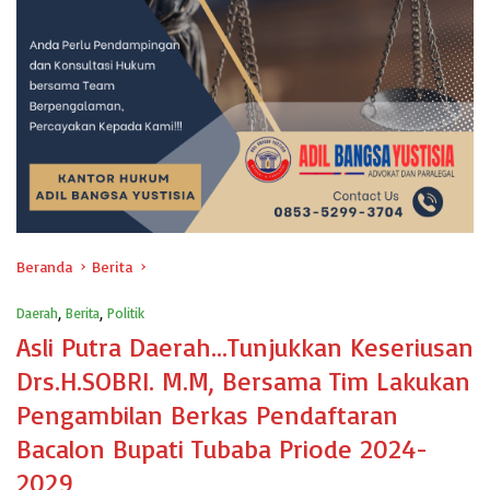
Beranda
Berita
Daerah
,
Berita
,
Politik
Asli Putra Daerah…Tunjukkan Keseriusan
Drs.H.SOBRI. M.M, Bersama Tim Lakukan
Pengambilan Berkas Pendaftaran
Bacalon Bupati Tubaba Priode 2024-
2029