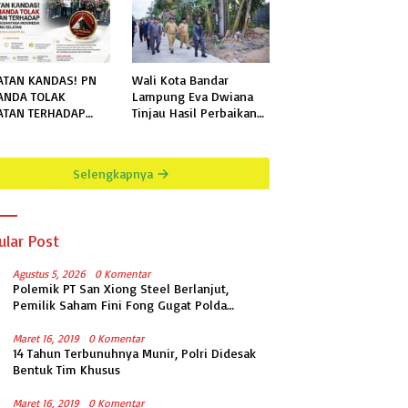
TAN KANDAS! PN
Wali Kota Bandar
ANDA TOLAK
Lampung Eva Dwiana
ATAN TERHADAP
Tinjau Hasil Perbaikan
TRIGA NUSANTARA
Jalan Wala Kuba di Way
NESIA DPC
Laga
PUNG SELATAN
Selengkapnya
ular Post
Agustus 5, 2026
0 Komentar
Polemik PT San Xiong Steel Berlanjut,
Pemilik Saham Fini Fong Gugat Polda
Lampung Ke PN Tanjung Karang
Maret 16, 2019
0 Komentar
14 Tahun Terbunuhnya Munir, Polri Didesak
Bentuk Tim Khusus
Maret 16, 2019
0 Komentar