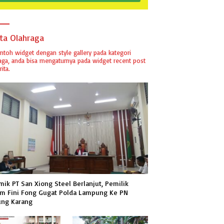
ita Olahraga
ontoh widget dengan style gallery pada kategori
aga, anda bisa mengaturnya pada widget recent post
ita.
mik PT San Xiong Steel Berlanjut, Pemilik
m Fini Fong Gugat Polda Lampung Ke PN
ung Karang