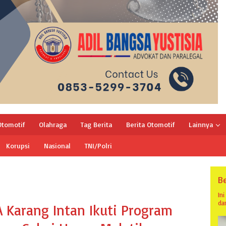
Otomotif
Olahraga
Tag Berita
Berita Otomotif
Lainnya
Korupsi
Nasional
TNI/Polri
Be
In
da
 Karang Intan Ikuti Program