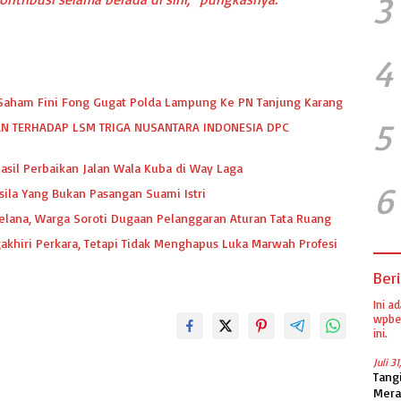
3
4
k Saham Fini Fong Gugat Polda Lampung Ke PN Tanjung Karang
5
N TERHADAP LSM TRIGA NUSANTARA INDONESIA DPC
asil Perbaikan Jalan Wala Kuba di Way Laga
6
sila Yang Bukan Pasangan Suami Istri
Melana, Warga Soroti Dugaan Pelanggaran Aturan Tata Ruang
hiri Perkara, Tetapi Tidak Menghapus Luka Marwah Profesi
Beri
Ini a
wpber
ini.
Juli 3
Tang
Mera