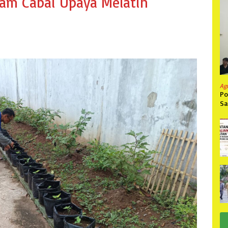
am Cabai Upaya Melatih
Ag
Po
Sa
Ta