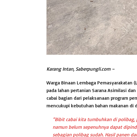
Karang Intan, Saberpungli.com –
Warga Binaan Lembaga Pemasyarakatan (Lap
pada lahan pertanian Sarana Asimilasi dan 
cabai bagian dari pelaksanaan program pe
mencukupi kebutuhan bahan makanan di d
“Bibit cabai kita tumbuhkan di polibag,
namun belum sepenuhnya dapat dipinda
sebagian polibag sudah. Hasil panen d