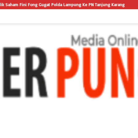
Polda Lampung Ke PN Tanjung Karang
GUGATAN KANDAS! PN KA