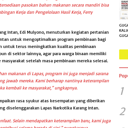
tersediaan pasokan bahan makanan secara mandiri bisa
bingan Kerja dan Pengelolaan Hasil Kerja, Ferry
GUGA
KALI
ang Intan, Edi Mulyono, menuturkan kegiatan pertanian
GUG
g Intan untuk mengoptimalkan program pembinaan bagi
LSM 
INDO
en untuk terus meningkatkan kualitas pembinaan
LAM
un di sektor lainnya, agar para warga binaan memiliki
e masyarakat setelah masa pembinaan mereka selesai.
an makanan di Lapas, program ini juga menjadi sarana
Pop
ng jawab mereka. Kami berharap nantinya keterampilan
1
eka kembali ke masyarakat,” ungkapnya.
mpaikan rasa syukur atas kesempatan yang diberikan
2
ang diselenggarakan Lapas Narkotika Karang Intan.
nfaat. Selain mendapatkan keterampilan baru, kami juga
ntribusi selama berada di sini,” pungkasnya.