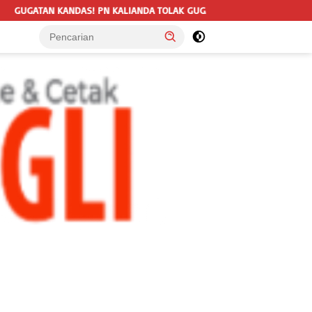
LIANDA TOLAK GUGATAN TERHADAP LSM TRIGA NUSANTARA INDONESIA 