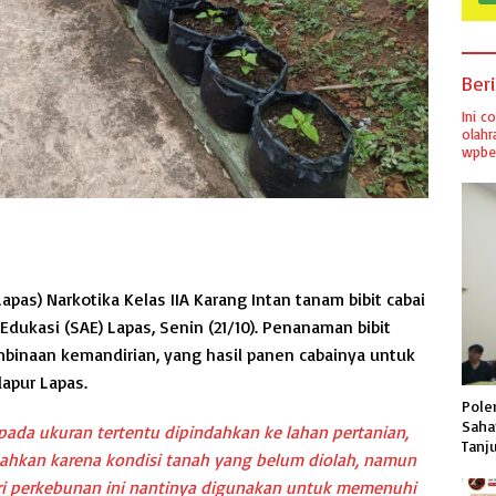
Ber
Ini c
olahr
wpber
as) Narkotika Kelas IIA Karang Intan tanam bibit cabai
Edukasi (SAE) Lapas, Senin (21/10). Penanaman bibit
mbinaan kemandirian, yang hasil panen cabainya untuk
apur Lapas.
Pole
Saha
 pada ukuran tertentu dipindahkan ke lahan pertanian,
Tanj
hkan karena kondisi tanah yang belum diolah, namun
ari perkebunan ini nantinya digunakan untuk memenuhi