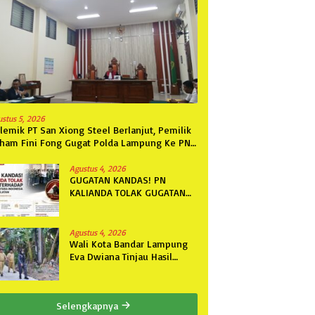
ustus 5, 2026
lemik PT San Xiong Steel Berlanjut, Pemilik
ham Fini Fong Gugat Polda Lampung Ke PN
njung Karang
Agustus 4, 2026
GUGATAN KANDAS! PN
KALIANDA TOLAK GUGATAN
TERHADAP LSM TRIGA
NUSANTARA INDONESIA DPC
LAMPUNG SELATAN
Agustus 4, 2026
Wali Kota Bandar Lampung
Eva Dwiana Tinjau Hasil
Perbaikan Jalan Wala Kuba
di Way Laga
Selengkapnya