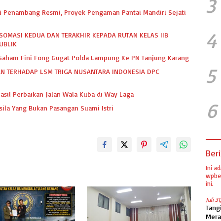
3
dari Penambang Resmi, Proyek Pengaman Pantai Mandiri Sejati
4
SOMASI KEDUA DAN TERAKHIR KEPADA RUTAN KELAS IIB
UBLIK
k Saham Fini Fong Gugat Polda Lampung Ke PN Tanjung Karang
5
N TERHADAP LSM TRIGA NUSANTARA INDONESIA DPC
asil Perbaikan Jalan Wala Kuba di Way Laga
6
sila Yang Bukan Pasangan Suami Istri
Beri
Ini a
wpber
ini.
Juli 3
Tang
Mera