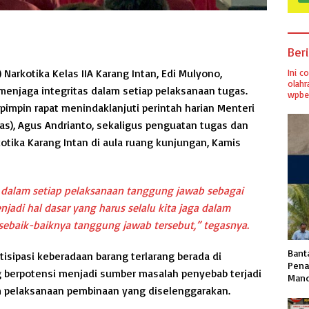
Ber
arkotika Kelas IIA Karang Intan, Edi Mulyono,
Ini c
olahr
menjaga integritas dalam setiap pelaksanaan tugas.
wpber
impin rapat menindaklanjuti perintah harian Menteri
s), Agus Andrianto, sekaligus penguatan tugas dan
kotika Karang Intan di aula ruang kunjungan, Kamis
h dalam setiap pelaksanaan tanggung jawab sebagai
di hal dasar yang harus selalu kita jaga dalam
ebaik-baiknya tanggung jawab tersebut,” tegasnya.
Banta
tisipasi keberadaan barang terlarang berada di
Pena
g berpotensi menjadi sumber masalah penyebab terjadi
Mand
 pelaksanaan pembinaan yang diselenggarakan.