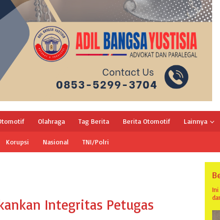
Otomotif
Olahraga
Tag Berita
Berita Otomotif
Lainnya
Korupsi
Nasional
TNI/Polri
Be
In
da
kankan Integritas Petugas