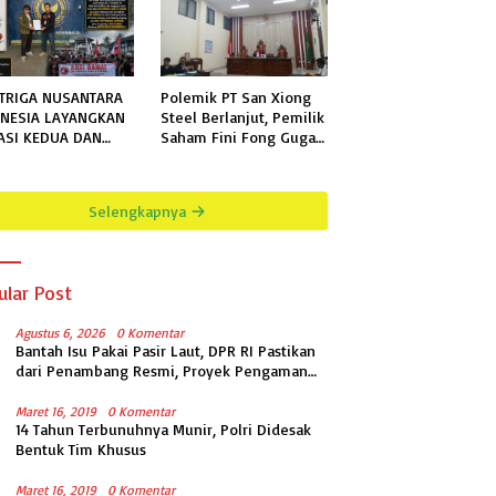
TRIGA NUSANTARA
Polemik PT San Xiong
NESIA LAYANGKAN
Steel Berlanjut, Pemilik
ASI KEDUA DAN
Saham Fini Fong Gugat
KHIR KEPADA
Polda Lampung Ke PN
N KELAS IIB
Tanjung Karang
GALA TERKAIT
Selengkapnya
MOHONAN
RMASI PUBLIK
ular Post
Agustus 6, 2026
0 Komentar
Bantah Isu Pakai Pasir Laut, DPR RI Pastikan
dari Penambang Resmi, Proyek Pengaman
Pantai Mandiri Sejati Sudah Sesuai
Spesifikasi
Maret 16, 2019
0 Komentar
14 Tahun Terbunuhnya Munir, Polri Didesak
Bentuk Tim Khusus
Maret 16, 2019
0 Komentar