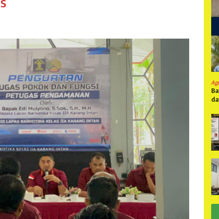
s
Ag
Ba
da
Pa