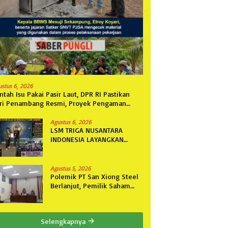
ustus 6, 2026
ntah Isu Pakai Pasir Laut, DPR RI Pastikan
ri Penambang Resmi, Proyek Pengaman
ntai Mandiri Sejati Sudah Sesuai Spesifikasi
Agustus 6, 2026
LSM TRIGA NUSANTARA
INDONESIA LAYANGKAN
SOMASI KEDUA DAN
TERAKHIR KEPADA RUTAN
KELAS IIB MENGGALA TERKAIT
Agustus 5, 2026
PERMOHONAN INFORMASI
Polemik PT San Xiong Steel
PUBLIK
Berlanjut, Pemilik Saham
Fini Fong Gugat Polda
Lampung Ke PN Tanjung
Karang
Selengkapnya