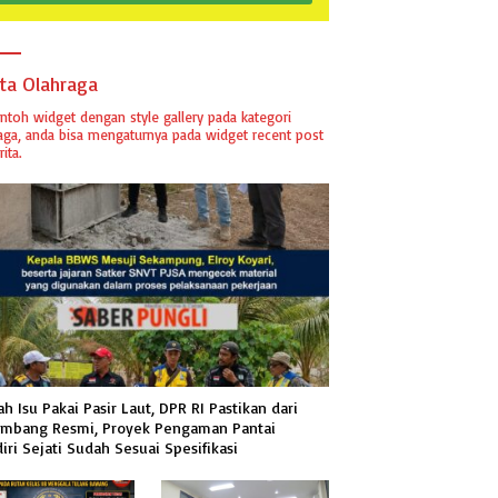
ita Olahraga
ontoh widget dengan style gallery pada kategori
aga, anda bisa mengaturnya pada widget recent post
ita.
h Isu Pakai Pasir Laut, DPR RI Pastikan dari
mbang Resmi, Proyek Pengaman Pantai
iri Sejati Sudah Sesuai Spesifikasi