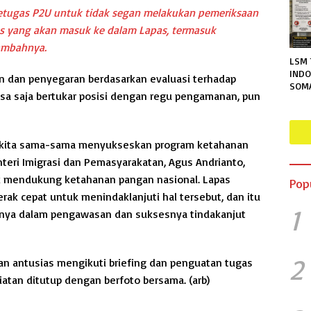
etugas P2U untuk tidak segan melakukan pemeriksaan
s yang akan masuk ke dalam Lapas, termasuk
tambahnya.
LSM 
INDO
n dan penyegaran berdasarkan evaluasi terhadap
SOM
 bisa saja bertukar posisi dengan regu pengamanan, pun
TERA
RUTA
MENG
PER
ri kita sama-sama menyukseskan program ketahanan
INFO
teri Imigrasi dan Pemasyarakatan, Agus Andrianto,
 mendukung ketahanan pangan nasional. Lapas
Pop
erak cepat untuk menindaklanjuti hal tersebut, dan itu
1
snya dalam pengawasan dan suksesnya tindakanjut
2
tan antusias mengikuti briefing dan penguatan tugas
iatan ditutup dengan berfoto bersama.
(arb)