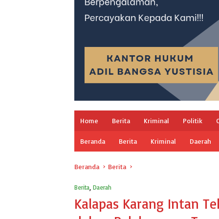
Home
Berita
Kriminal
Politik
Beranda
Berita
Kriminal
Daerah
Beranda
Berita
Berita
,
Daerah
Kalapas Karang Intan Te