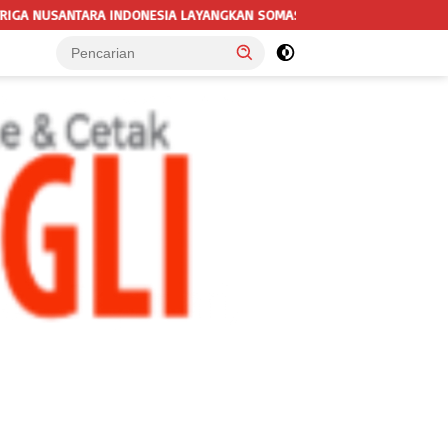
ANGKAN SOMASI KEDUA DAN TERAKHIR KEPADA RUTAN KELAS IIB MENGG