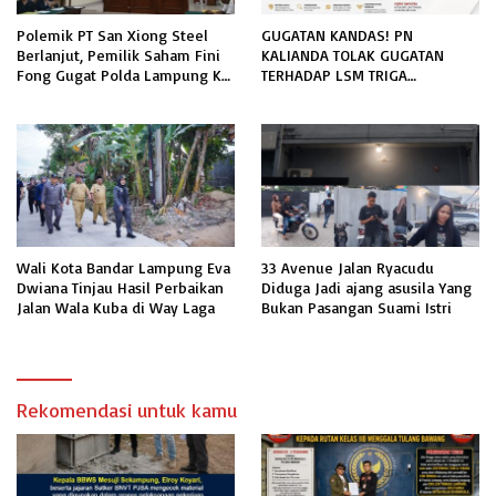
Polemik PT San Xiong Steel
GUGATAN KANDAS! PN
Berlanjut, Pemilik Saham Fini
KALIANDA TOLAK GUGATAN
Fong Gugat Polda Lampung Ke
TERHADAP LSM TRIGA
PN Tanjung Karang
NUSANTARA INDONESIA DPC
LAMPUNG SELATAN
Wali Kota Bandar Lampung Eva
33 Avenue Jalan Ryacudu
Dwiana Tinjau Hasil Perbaikan
Diduga Jadi ajang asusila Yang
Jalan Wala Kuba di Way Laga
Bukan Pasangan Suami Istri
Rekomendasi untuk kamu