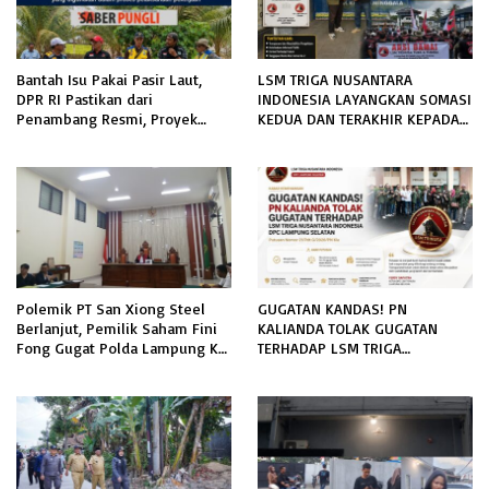
Bantah Isu Pakai Pasir Laut,
LSM TRIGA NUSANTARA
DPR RI Pastikan dari
INDONESIA LAYANGKAN SOMASI
Penambang Resmi, Proyek
KEDUA DAN TERAKHIR KEPADA
Pengaman Pantai Mandiri
RUTAN KELAS IIB MENGGALA
Sejati Sudah Sesuai Spesifikasi
TERKAIT PERMOHONAN
INFORMASI PUBLIK
Polemik PT San Xiong Steel
GUGATAN KANDAS! PN
Berlanjut, Pemilik Saham Fini
KALIANDA TOLAK GUGATAN
Fong Gugat Polda Lampung Ke
TERHADAP LSM TRIGA
PN Tanjung Karang
NUSANTARA INDONESIA DPC
LAMPUNG SELATAN