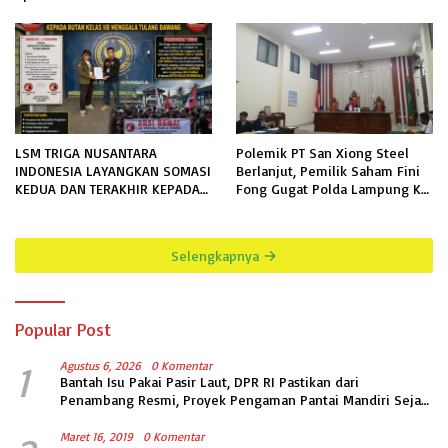
LSM TRIGA NUSANTARA
Polemik PT San Xiong Steel
INDONESIA LAYANGKAN SOMASI
Berlanjut, Pemilik Saham Fini
KEDUA DAN TERAKHIR KEPADA
Fong Gugat Polda Lampung Ke
RUTAN KELAS IIB MENGGALA
PN Tanjung Karang
TERKAIT PERMOHONAN
INFORMASI PUBLIK
Selengkapnya
Popular Post
1
Agustus 6, 2026
0 Komentar
Bantah Isu Pakai Pasir Laut, DPR RI Pastikan dari
Penambang Resmi, Proyek Pengaman Pantai Mandiri Sejati
Sudah Sesuai Spesifikasi
Maret 16, 2019
0 Komentar