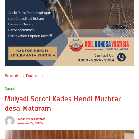
Beranda
Daerah
Daerah
Mulyadi Soroti Kades Hendi Muchtar
desa Mataram
Redaksi Nasional
Januari 21, 2025