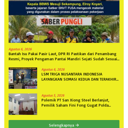
Agustus 6, 2026
Bantah Isu Pakai Pasir Laut, DPR RI Pastikan dari Penambang
Resmi, Proyek Pengaman Pantai Mandiri Sejati Sudah Sesuai
Spesifikasi
Agustus 6, 2026
LSM TRIGA NUSANTARA INDONESIA
LAYANGKAN SOMASI KEDUA DAN TERAKHIR
KEPADA RUTAN KELAS IIB MENGGALA
TERKAIT PERMOHONAN INFORMASI PUBLIK
Agustus 5, 2026
Polemik PT San Xiong Steel Berlanjut,
Pemilik Saham Fini Fong Gugat Polda
Lampung Ke PN Tanjung Karang
Selengkapnya