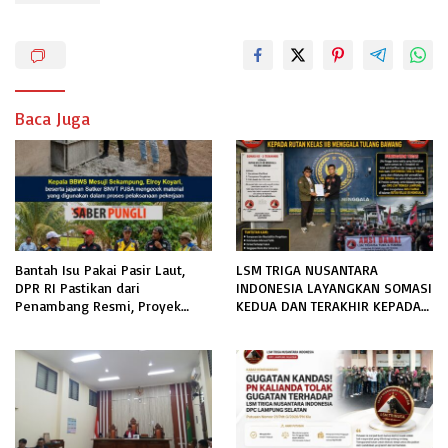
Baca Juga
Bantah Isu Pakai Pasir Laut,
LSM TRIGA NUSANTARA
DPR RI Pastikan dari
INDONESIA LAYANGKAN SOMASI
Penambang Resmi, Proyek
KEDUA DAN TERAKHIR KEPADA
Pengaman Pantai Mandiri
RUTAN KELAS IIB MENGGALA
Sejati Sudah Sesuai Spesifikasi
TERKAIT PERMOHONAN
INFORMASI PUBLIK