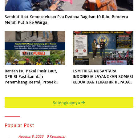
Sambut Hari Kemerdekaan Eva Dwiana Bagikan 10 Ribu Bendera
Merah Putih ke Warga
Bantah Isu Pakai Pasir Laut,
LSM TRIGA NUSANTARA
DPR RI Pastikan dari
INDONESIA LAYANGKAN SOMASI
Penambang Resmi, Proyek
KEDUA DAN TERAKHIR KEPADA
Pengaman Pantai Mandiri
RUTAN KELAS IIB MENGGALA
Sejati Sudah Sesuai Spesifikasi
TERKAIT PERMOHONAN
INFORMASI PUBLIK
Selengkapnya
Popular Post
Agustus 8, 2026
0 Komentar