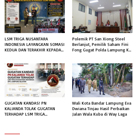
LSM TRIGA NUSANTARA
Polemik PT San Xiong Steel
INDONESIA LAYANGKAN SOMASI
Berlanjut, Pemilik Saham Fini
KEDUA DAN TERAKHIR KEPADA
Fong Gugat Polda Lampung Ke
RUTAN KELAS IIB MENGGALA
PN Tanjung Karang
TERKAIT PERMOHONAN
INFORMASI PUBLIK
GUGATAN KANDAS! PN
Wali Kota Bandar Lampung Eva
KALIANDA TOLAK GUGATAN
Dwiana Tinjau Hasil Perbaikan
TERHADAP LSM TRIGA
Jalan Wala Kuba di Way Laga
NUSANTARA INDONESIA DPC
LAMPUNG SELATAN