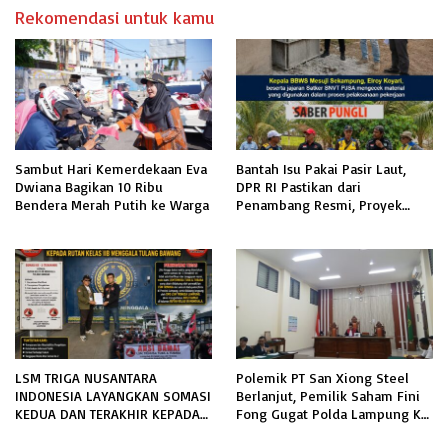
Rekomendasi untuk kamu
Sambut Hari Kemerdekaan Eva
Bantah Isu Pakai Pasir Laut,
Dwiana Bagikan 10 Ribu
DPR RI Pastikan dari
Bendera Merah Putih ke Warga
Penambang Resmi, Proyek
Pengaman Pantai Mandiri
Sejati Sudah Sesuai Spesifikasi
LSM TRIGA NUSANTARA
Polemik PT San Xiong Steel
INDONESIA LAYANGKAN SOMASI
Berlanjut, Pemilik Saham Fini
KEDUA DAN TERAKHIR KEPADA
Fong Gugat Polda Lampung Ke
RUTAN KELAS IIB MENGGALA
PN Tanjung Karang