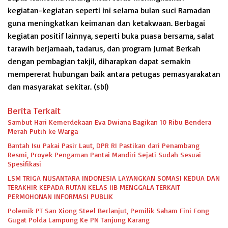
kegiatan-kegiatan seperti ini selama bulan suci Ramadan
guna meningkatkan keimanan dan ketakwaan. Berbagai
kegiatan positif lainnya, seperti buka puasa bersama, salat
tarawih berjamaah, tadarus, dan program Jumat Berkah
dengan pembagian takjil, diharapkan dapat semakin
mempererat hubungan baik antara petugas pemasyarakatan
dan masyarakat sekitar.
(sbl)
Berita Terkait
Sambut Hari Kemerdekaan Eva Dwiana Bagikan 10 Ribu Bendera
Merah Putih ke Warga
Bantah Isu Pakai Pasir Laut, DPR RI Pastikan dari Penambang
Resmi, Proyek Pengaman Pantai Mandiri Sejati Sudah Sesuai
Spesifikasi
LSM TRIGA NUSANTARA INDONESIA LAYANGKAN SOMASI KEDUA DAN
TERAKHIR KEPADA RUTAN KELAS IIB MENGGALA TERKAIT
PERMOHONAN INFORMASI PUBLIK
Polemik PT San Xiong Steel Berlanjut, Pemilik Saham Fini Fong
Gugat Polda Lampung Ke PN Tanjung Karang