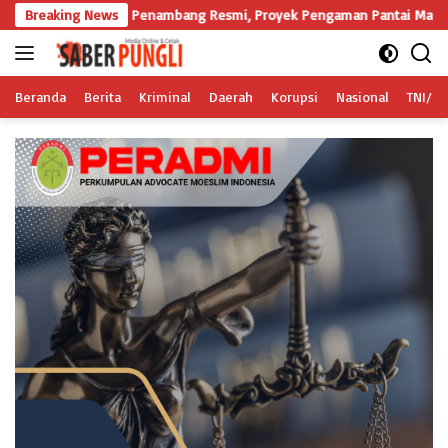
Langsung
dari Penambang Resmi, Proyek Pengaman Pantai Mandiri Sejati Sudah Sesu
Breaking News
ke
konten
Beranda
Berita
Kriminal
Daerah
Korupsi
Nasional
TNI/Po