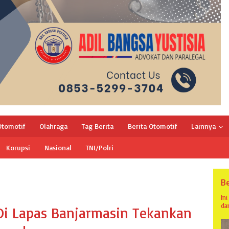
Otomotif
Olahraga
Tag Berita
Berita Otomotif
Lainnya
Korupsi
Nasional
TNI/Polri
Be
In
da
i Lapas Banjarmasin Tekankan