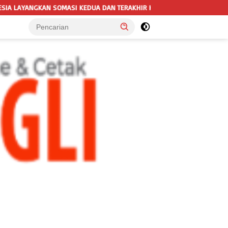
N TERAKHIR KEPADA RUTAN KELAS IIB MENGGALA TERKAIT PERMOHONAN