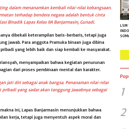
nting dalam menanamkan kembali nilai-nilai kebangsaan.
matan terhadap bendera negara adalah bentuk cinta
Kasi Binadik Lapas Kelas IIA Banjarmasin, Gunadi.
LSM 
INDO
nya dibekali keterampilan baris-berbaris, tetapi juga
SOM
TERA
nggung jawab. Para anggota Pramuka binaan juga dibina
RUTA
ribadi yang lebih baik dan siap kembali ke masyarakat.
MENG
PER
INFO
erriansyah, menyampaikan bahwa kegiatan penurunan
agian dari proses pembinaan mental dan karakter.
Pop
an jati diri sebagai anak bangsa. Penanaman nilai-nilai
1
 pribadi yang sadar akan tanggung jawabnya sebagai
2
 makna ini, Lapas Banjarmasin menunjukkan bahwa
lan kerja, tetapi juga menyentuh aspek moral dan