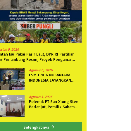
ustus 6, 2026
ntah Isu Pakai Pasir Laut, DPR RI Pastikan
ri Penambang Resmi, Proyek Pengaman
ntai Mandiri Sejati Sudah Sesuai Spesifikasi
Agustus 6, 2026
LSM TRIGA NUSANTARA
INDONESIA LAYANGKAN
SOMASI KEDUA DAN
TERAKHIR KEPADA RUTAN
KELAS IIB MENGGALA TERKAIT
Agustus 5, 2026
PERMOHONAN INFORMASI
Polemik PT San Xiong Steel
PUBLIK
Berlanjut, Pemilik Saham
Fini Fong Gugat Polda
Lampung Ke PN Tanjung
Karang
Selengkapnya