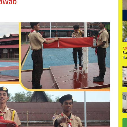
Jawab
Ag
Ba
da
Pa