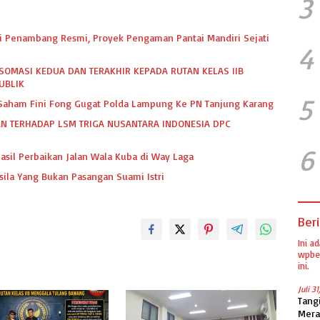
3
dari Penambang Resmi, Proyek Pengaman Pantai Mandiri Sejati
4
SOMASI KEDUA DAN TERAKHIR KEPADA RUTAN KELAS IIB
UBLIK
5
k Saham Fini Fong Gugat Polda Lampung Ke PN Tanjung Karang
N TERHADAP LSM TRIGA NUSANTARA INDONESIA DPC
6
asil Perbaikan Jalan Wala Kuba di Way Laga
sila Yang Bukan Pasangan Suami Istri
Beri
Ini a
wpber
ini.
Juli 3
Tang
Mera