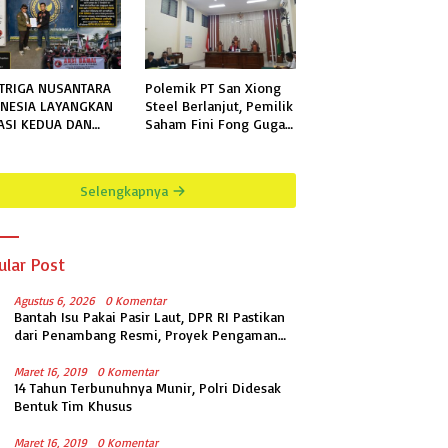
TRIGA NUSANTARA
Polemik PT San Xiong
NESIA LAYANGKAN
Steel Berlanjut, Pemilik
ASI KEDUA DAN
Saham Fini Fong Gugat
KHIR KEPADA
Polda Lampung Ke PN
N KELAS IIB
Tanjung Karang
GALA TERKAIT
Selengkapnya
MOHONAN
RMASI PUBLIK
ular Post
Agustus 6, 2026
0 Komentar
Bantah Isu Pakai Pasir Laut, DPR RI Pastikan
dari Penambang Resmi, Proyek Pengaman
Pantai Mandiri Sejati Sudah Sesuai
Spesifikasi
Maret 16, 2019
0 Komentar
14 Tahun Terbunuhnya Munir, Polri Didesak
Bentuk Tim Khusus
Maret 16, 2019
0 Komentar