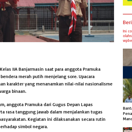
Ber
Ini c
olahr
wpber
Kelas IIA Banjarmasin saat para anggota Pramuka
bendera merah putih menjelang sore. Upacara
aan karakter yang menanamkan nilai-nilai nasionalisme
warga binaan.
am, anggota Pramuka dari Gugus Depan Lapas
Banta
rta rasa tanggung jawab dalam menjalankan tugas
Pena
syarakatan. Kegiatan ini dilaksanakan secara rutin
Mand
terhadap simbol negara.