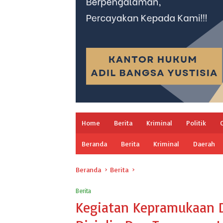
Home
Berita
Kriminal
Politik
Beranda
Berita
Kriminal
Daerah
Beranda
Berita
Berita
Kegiatan Kepramukaan D