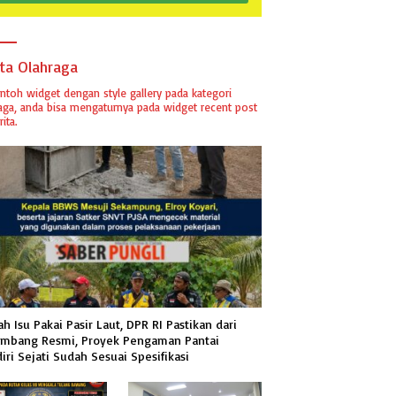
ita Olahraga
ontoh widget dengan style gallery pada kategori
aga, anda bisa mengaturnya pada widget recent post
ita.
h Isu Pakai Pasir Laut, DPR RI Pastikan dari
mbang Resmi, Proyek Pengaman Pantai
iri Sejati Sudah Sesuai Spesifikasi