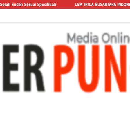
LSM TRIGA NUSANTARA INDONESIA LAYANGKAN SOMASI KEDUA DA