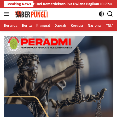
Langsung
t Hari Kemerdekaan Eva Dwiana Bagikan 10 Ribu Bendera Merah Putih 
Breaking News
ke
konten
Beranda
Berita
Kriminal
Daerah
Korupsi
Nasional
TNI/Po