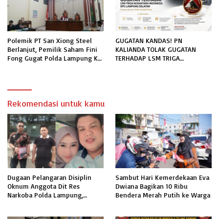
Polemik PT San Xiong Steel
GUGATAN KANDAS! PN
Berlanjut, Pemilik Saham Fini
KALIANDA TOLAK GUGATAN
Fong Gugat Polda Lampung Ke
TERHADAP LSM TRIGA
PN Tanjung Karang
NUSANTARA INDONESIA DPC
LAMPUNG SELATAN
Rekomendasi untuk kamu
Dugaan Pelangaran Disiplin
Sambut Hari Kemerdekaan Eva
Oknum Anggota Dit Res
Dwiana Bagikan 10 Ribu
Narkoba Polda Lampung,
Bendera Merah Putih ke Warga
Pelapor Mendesak Kepastian
Dan Keadilan Hukum.