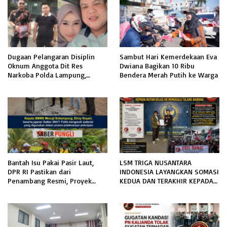
Dugaan Pelangaran Disiplin
Sambut Hari Kemerdekaan Eva
Oknum Anggota Dit Res
Dwiana Bagikan 10 Ribu
Narkoba Polda Lampung,
Bendera Merah Putih ke Warga
Pelapor Mendesak Kepastian
Dan Keadilan Hukum.
Bantah Isu Pakai Pasir Laut,
LSM TRIGA NUSANTARA
DPR RI Pastikan dari
INDONESIA LAYANGKAN SOMASI
Penambang Resmi, Proyek
KEDUA DAN TERAKHIR KEPADA
Pengaman Pantai Mandiri
RUTAN KELAS IIB MENGGALA
Sejati Sudah Sesuai Spesifikasi
TERKAIT PERMOHONAN
INFORMASI PUBLIK