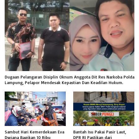
Dugaan Pelangaran Disiplin Oknum Anggota Dit Res Narkoba Polda
Lampung, Pelapor Mendesak Kepastian Dan Keadilan Hukum.
Sambut Hari Kemerdekaan Eva
Bantah Isu Pakai Pasir Laut,
Dwiana Bagikan 10 Ribu
DPR RI Pastikan dari