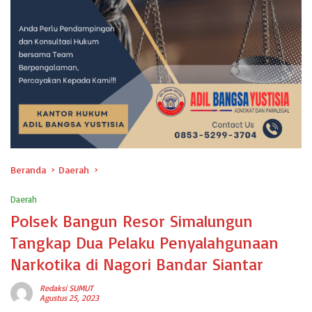
Beranda
Daerah
Daerah
Polsek Bangun Resor Simalungun
Tangkap Dua Pelaku Penyalahgunaan
Narkotika di Nagori Bandar Siantar
Redaksi SUMUT
Agustus 25, 2023