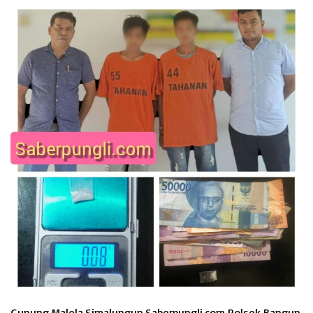
Gunung Malela,Simalungun.Saberpungli.com Polsek Bangun