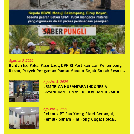
Agustus 6, 2026
Bantah Isu Pakai Pasir Laut, DPR RI Pastikan dari Penambang
Resmi, Proyek Pengaman Pantai Mandiri Sejati Sudah Sesuai
Spesifikasi
Agustus 6, 2026
LSM TRIGA NUSANTARA INDONESIA
LAYANGKAN SOMASI KEDUA DAN TERAKHIR
KEPADA RUTAN KELAS IIB MENGGALA
TERKAIT PERMOHONAN INFORMASI PUBLIK
Agustus 5, 2026
Polemik PT San Xiong Steel Berlanjut,
Pemilik Saham Fini Fong Gugat Polda
Lampung Ke PN Tanjung Karang