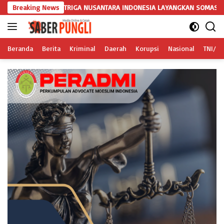
Langsung
 TRIGA NUSANTARA INDONESIA LAYANGKAN SOMASI KEDUA DAN TERAKHI
Breaking News
ke
konten
Beranda
Berita
Kriminal
Daerah
Korupsi
Nasional
TNI/Po