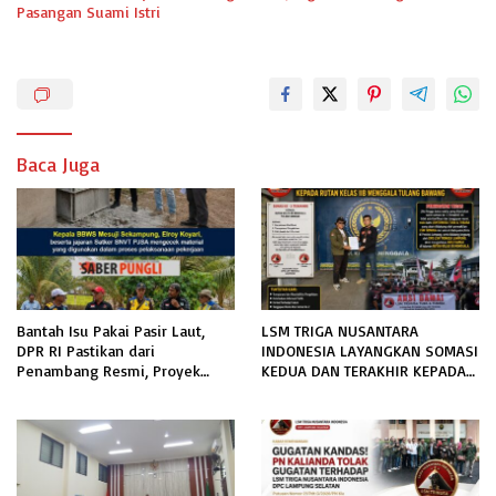
Pasangan Suami Istri
Baca Juga
Bantah Isu Pakai Pasir Laut,
LSM TRIGA NUSANTARA
DPR RI Pastikan dari
INDONESIA LAYANGKAN SOMASI
Penambang Resmi, Proyek
KEDUA DAN TERAKHIR KEPADA
Pengaman Pantai Mandiri
RUTAN KELAS IIB MENGGALA
Sejati Sudah Sesuai Spesifikasi
TERKAIT PERMOHONAN
INFORMASI PUBLIK