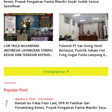
Resmi, Proyek Pengaman Pantai Mandiri Sejati Sudah Sesuai
Spesifikasi
LSM TRIGA NUSANTARA
Polemik PT San Xiong Steel
INDONESIA LAYANGKAN SOMASI
Berlanjut, Pemilik Saham Fini
KEDUA DAN TERAKHIR KEPADA
Fong Gugat Polda Lampung Ke
RUTAN KELAS IIB MENGGALA
PN Tanjung Karang
TERKAIT PERMOHONAN
INFORMASI PUBLIK
Selengkapnya
Popular Post
1
Agustus 6, 2026
0 Komentar
Bantah Isu Pakai Pasir Laut, DPR RI Pastikan dari
Penambang Resmi, Proyek Pengaman Pantai Mandiri Sejati
Sudah Sesuai Spesifikasi