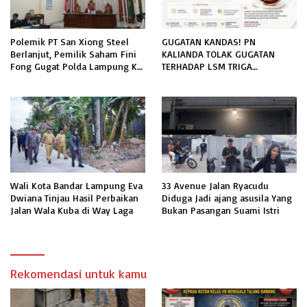
Polemik PT San Xiong Steel
GUGATAN KANDAS! PN
Berlanjut, Pemilik Saham Fini
KALIANDA TOLAK GUGATAN
Fong Gugat Polda Lampung Ke
TERHADAP LSM TRIGA
PN Tanjung Karang
NUSANTARA INDONESIA DPC
LAMPUNG SELATAN
Wali Kota Bandar Lampung Eva
33 Avenue Jalan Ryacudu
Dwiana Tinjau Hasil Perbaikan
Diduga Jadi ajang asusila Yang
Jalan Wala Kuba di Way Laga
Bukan Pasangan Suami Istri
Rekomendasi untuk kamu