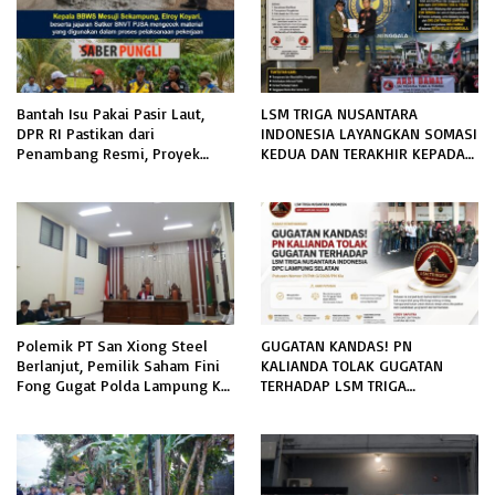
Bantah Isu Pakai Pasir Laut,
LSM TRIGA NUSANTARA
DPR RI Pastikan dari
INDONESIA LAYANGKAN SOMASI
Penambang Resmi, Proyek
KEDUA DAN TERAKHIR KEPADA
Pengaman Pantai Mandiri
RUTAN KELAS IIB MENGGALA
Sejati Sudah Sesuai Spesifikasi
TERKAIT PERMOHONAN
INFORMASI PUBLIK
Polemik PT San Xiong Steel
GUGATAN KANDAS! PN
Berlanjut, Pemilik Saham Fini
KALIANDA TOLAK GUGATAN
Fong Gugat Polda Lampung Ke
TERHADAP LSM TRIGA
PN Tanjung Karang
NUSANTARA INDONESIA DPC
LAMPUNG SELATAN