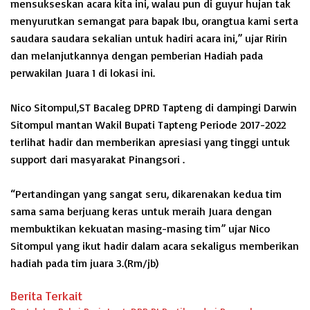
mensukseskan acara kita ini, walau pun di guyur hujan tak
menyurutkan semangat para bapak Ibu, orangtua kami serta
saudara saudara sekalian untuk hadiri acara ini,” ujar Ririn
dan melanjutkannya dengan pemberian Hadiah pada
perwakilan Juara 1 di lokasi ini.
Nico Sitompul,ST Bacaleg DPRD Tapteng di dampingi Darwin
Sitompul mantan Wakil Bupati Tapteng Periode 2017-2022
terlihat hadir dan memberikan apresiasi yang tinggi untuk
support dari masyarakat Pinangsori .
“Pertandingan yang sangat seru, dikarenakan kedua tim
sama sama berjuang keras untuk meraih Juara dengan
membuktikan kekuatan masing-masing tim” ujar Nico
Sitompul yang ikut hadir dalam acara sekaligus memberikan
hadiah pada tim juara 3.(Rm/jb)
Berita Terkait