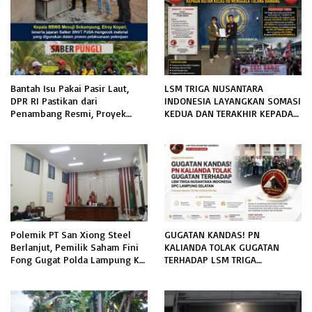
Bantah Isu Pakai Pasir Laut,
LSM TRIGA NUSANTARA
DPR RI Pastikan dari
INDONESIA LAYANGKAN SOMASI
Penambang Resmi, Proyek
KEDUA DAN TERAKHIR KEPADA
Pengaman Pantai Mandiri
RUTAN KELAS IIB MENGGALA
Sejati Sudah Sesuai Spesifikasi
TERKAIT PERMOHONAN
INFORMASI PUBLIK
Polemik PT San Xiong Steel
GUGATAN KANDAS! PN
Berlanjut, Pemilik Saham Fini
KALIANDA TOLAK GUGATAN
Fong Gugat Polda Lampung Ke
TERHADAP LSM TRIGA
PN Tanjung Karang
NUSANTARA INDONESIA DPC
LAMPUNG SELATAN