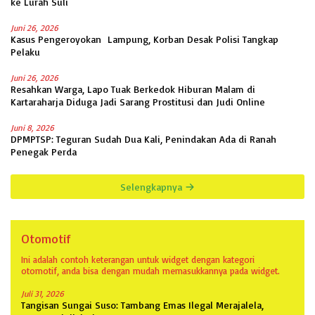
ke Lurah Suli
Juni 26, 2026
Kasus Pengeroyokan Lampung, Korban Desak Polisi Tangkap
Pelaku
Juni 26, 2026
Resahkan Warga, Lapo Tuak Berkedok Hiburan Malam di
Kartaraharja Diduga Jadi Sarang Prostitusi dan Judi Online
Juni 8, 2026
DPMPTSP: Teguran Sudah Dua Kali, Penindakan Ada di Ranah
Penegak Perda
Selengkapnya
Otomotif
Ini adalah contoh keterangan untuk widget dengan kategori
otomotif, anda bisa dengan mudah memasukkannya pada widget.
Juli 31, 2026
Tangisan Sungai Suso: Tambang Emas Ilegal Merajalela,