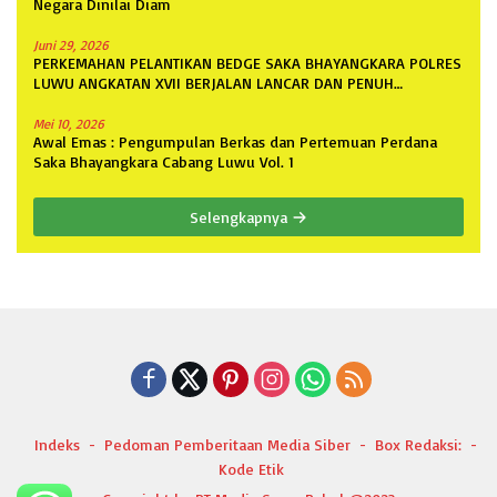
Negara Dinilai Diam
Juni 29, 2026
PERKEMAHAN PELANTIKAN BEDGE SAKA BHAYANGKARA POLRES
LUWU ANGKATAN XVII BERJALAN LANCAR DAN PENUH
ANTUSIASME
Mei 10, 2026
Awal Emas : Pengumpulan Berkas dan Pertemuan Perdana
Saka Bhayangkara Cabang Luwu Vol. 1
Selengkapnya
Indeks
Pedoman Pemberitaan Media Siber
Box Redaksi:
Kode Etik