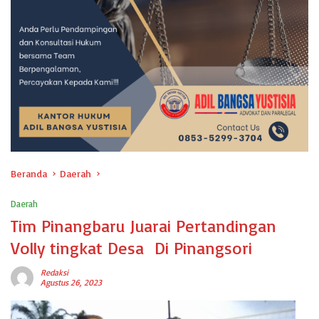
Beranda
Daerah
Daerah
Tim Pinangbaru Juarai Pertandingan
Volly tingkat Desa Di Pinangsori
Redaksi
Agustus 26, 2023