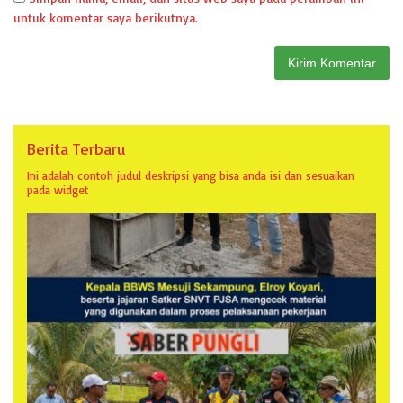
untuk komentar saya berikutnya.
Berita Terbaru
Ini adalah contoh judul deskripsi yang bisa anda isi dan sesuaikan
pada widget