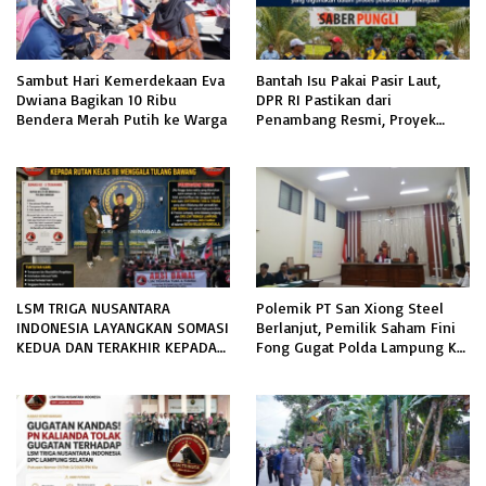
Sambut Hari Kemerdekaan Eva
Bantah Isu Pakai Pasir Laut,
Dwiana Bagikan 10 Ribu
DPR RI Pastikan dari
Bendera Merah Putih ke Warga
Penambang Resmi, Proyek
Pengaman Pantai Mandiri
Sejati Sudah Sesuai Spesifikasi
LSM TRIGA NUSANTARA
Polemik PT San Xiong Steel
INDONESIA LAYANGKAN SOMASI
Berlanjut, Pemilik Saham Fini
KEDUA DAN TERAKHIR KEPADA
Fong Gugat Polda Lampung Ke
RUTAN KELAS IIB MENGGALA
PN Tanjung Karang
TERKAIT PERMOHONAN
INFORMASI PUBLIK