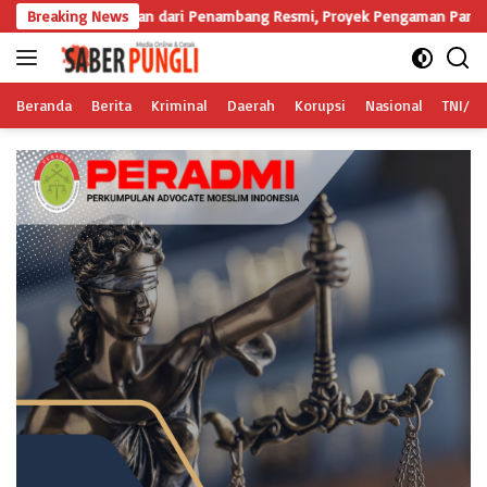
Langsung
stikan dari Penambang Resmi, Proyek Pengaman Pantai Mandiri Sejati Sud
Breaking News
ke
konten
Beranda
Berita
Kriminal
Daerah
Korupsi
Nasional
TNI/Po