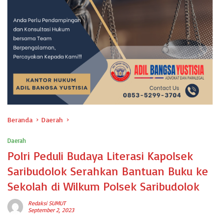
Beranda
Daerah
Daerah
Polri Peduli Budaya Literasi Kapolsek
Saribudolok Serahkan Bantuan Buku ke
Sekolah di Wilkum Polsek Saribudolok
Redaksi SUMUT
September 2, 2023