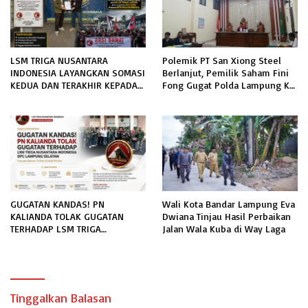
LSM TRIGA NUSANTARA
Polemik PT San Xiong Steel
INDONESIA LAYANGKAN SOMASI
Berlanjut, Pemilik Saham Fini
KEDUA DAN TERAKHIR KEPADA
Fong Gugat Polda Lampung Ke
RUTAN KELAS IIB MENGGALA
PN Tanjung Karang
TERKAIT PERMOHONAN
INFORMASI PUBLIK
GUGATAN KANDAS! PN
Wali Kota Bandar Lampung Eva
KALIANDA TOLAK GUGATAN
Dwiana Tinjau Hasil Perbaikan
TERHADAP LSM TRIGA
Jalan Wala Kuba di Way Laga
NUSANTARA INDONESIA DPC
LAMPUNG SELATAN
Tinggalkan Balasan