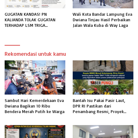
GUGATAN KANDAS! PN
Wali Kota Bandar Lampung Eva
KALIANDA TOLAK GUGATAN
Dwiana Tinjau Hasil Perbaikan
TERHADAP LSM TRIGA
Jalan Wala Kuba di Way Laga
NUSANTARA INDONESIA DPC
LAMPUNG SELATAN
Rekomendasi untuk kamu
Sambut Hari Kemerdekaan Eva
Bantah Isu Pakai Pasir Laut,
Dwiana Bagikan 10 Ribu
DPR RI Pastikan dari
Bendera Merah Putih ke Warga
Penambang Resmi, Proyek
Pengaman Pantai Mandiri
Sejati Sudah Sesuai Spesifikasi