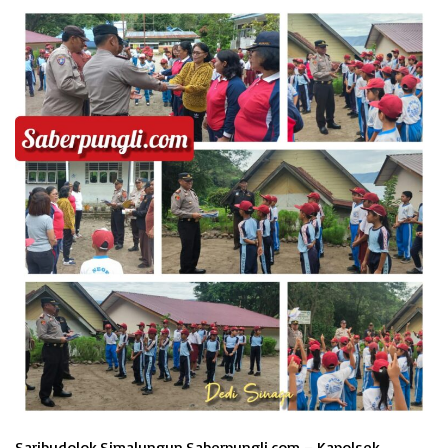
Saribudolok,Simalungun.Saberpungli.com – Kapolsek