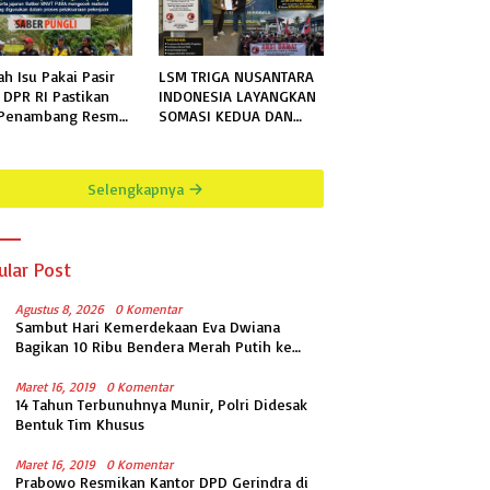
ah Isu Pakai Pasir
LSM TRIGA NUSANTARA
, DPR RI Pastikan
INDONESIA LAYANGKAN
 Penambang Resmi,
SOMASI KEDUA DAN
ek Pengaman
TERAKHIR KEPADA
ai Mandiri Sejati
RUTAN KELAS IIB
h Sesuai
MENGGALA TERKAIT
Selengkapnya
fikasi
PERMOHONAN
INFORMASI PUBLIK
ular Post
Agustus 8, 2026
0 Komentar
Sambut Hari Kemerdekaan Eva Dwiana
Bagikan 10 Ribu Bendera Merah Putih ke
Warga
Maret 16, 2019
0 Komentar
14 Tahun Terbunuhnya Munir, Polri Didesak
Bentuk Tim Khusus
Maret 16, 2019
0 Komentar
Prabowo Resmikan Kantor DPD Gerindra di