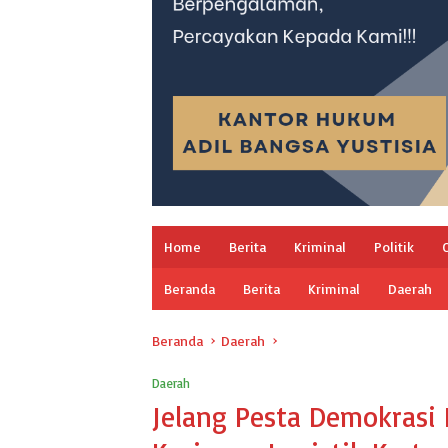
Home
Berita
Kriminal
Politik
Beranda
Berita
Kriminal
Daerah
Beranda
Daerah
Daerah
Jelang Pesta Demokrasi 