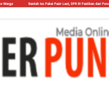
kai Pasir Laut, DPR RI Pastikan dari Penambang Resmi, Proyek Pengaman 