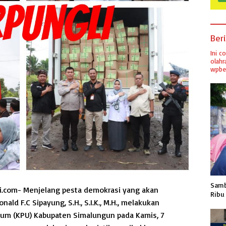
Ber
Ini c
olahr
wpber
Samb
.com- Menjelang pesta demokrasi yang akan
Ribu
ld F.C Sipayung, S.H., S.I.K., M.H., melakukan
um (KPU) Kabupaten Simalungun pada Kamis, 7