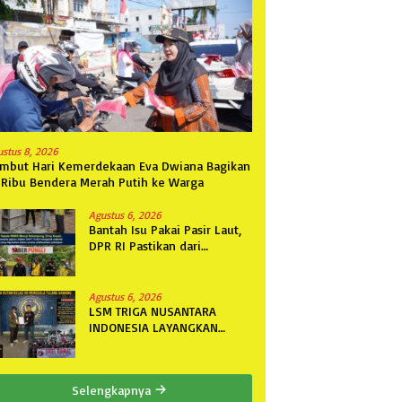
ustus 8, 2026
mbut Hari Kemerdekaan Eva Dwiana Bagikan
 Ribu Bendera Merah Putih ke Warga
Agustus 6, 2026
Bantah Isu Pakai Pasir Laut,
DPR RI Pastikan dari
Penambang Resmi, Proyek
Pengaman Pantai Mandiri
Sejati Sudah Sesuai
Agustus 6, 2026
Spesifikasi
LSM TRIGA NUSANTARA
INDONESIA LAYANGKAN
SOMASI KEDUA DAN
TERAKHIR KEPADA RUTAN
KELAS IIB MENGGALA TERKAIT
Selengkapnya
PERMOHONAN INFORMASI