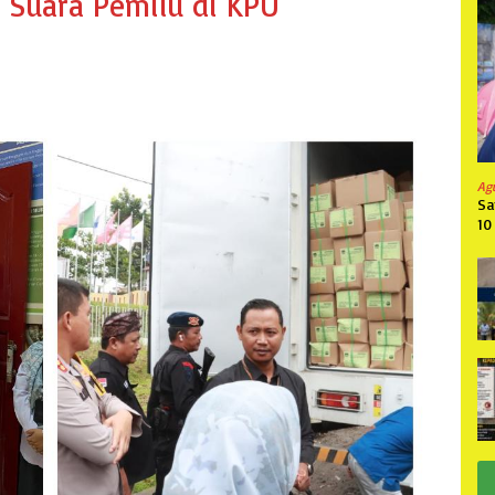
s Suara Pemilu di KPU
Ag
Sa
10