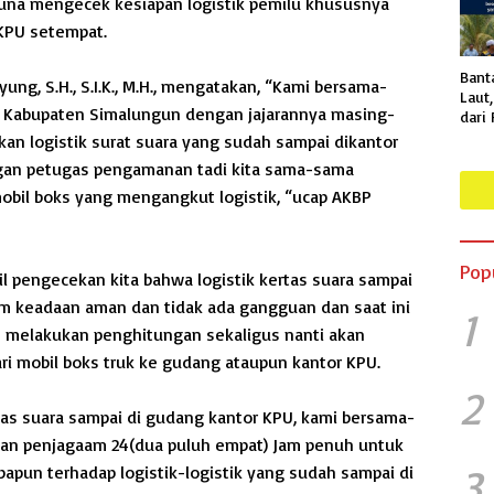
guna mengecek kesiapan logistik pemilu khususnya
 KPU setempat.
Bant
ng, S.H., S.I.K., M.H., mengatakan, “Kami bersama-
Laut
 Kabupaten Simalungun dengan jajarannya masing-
dari
Proy
n logistik surat suara yang sudah sampai dikantor
Pant
gan petugas pengamanan tadi kita sama-sama
Suda
obil boks yang mengangkut logistik, “ucap AKBP
Spesi
Pop
l pengecekan kita bahwa logistik kertas suara sampai
m keadaan aman dan tidak ada gangguan dan saat ini
1
 melakukan penghitungan sekaligus nanti akan
i mobil boks truk ke gudang ataupun kantor KPU.
2
tas suara sampai di gudang kantor KPU, kami bersama-
an penjagaam 24(dua puluh empat) Jam penuh untuk
3
apun terhadap logistik-logistik yang sudah sampai di