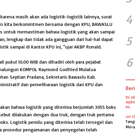
4
 karena masih akan ada logistik-logistik lainnya, surat
i dan kita berkomintmen bersama dengan KPU, BAWASLU
s untuk memastiman bahwa logistik yang akan sampai
5
, lengkap dan tidak ada gangguan dari hal-hal dapat
tik sampai di Kantor KPU ini, “ujar AKBP Ronald.
6
i pukul 10.00 WIB dan dihadiri oleh para pejabat
Simalungun KOMPOL Raymond Godfried Mulatua
han Septian Pradana, Sekretaris Bawaslu Kab.
inistratif dan pemeliharaan logistik dari KPU dan
Beri
Ini a
wpber
akan bahwa logistik yang diterima berjumlah 3055 boks
ini.
rsebut dilakukan dengan dua truk, dengan truk pertama
Juli 3
Tang
ks. Logistik pemilu yang diterima telah tersegel dan
Mera
wa prosedur pengamanan dan penyegelan telah