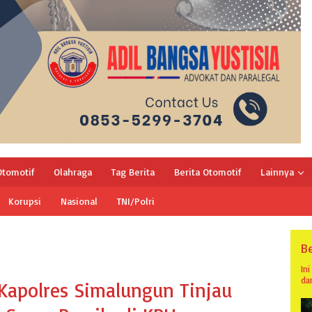
Otomotif
Olahraga
Tag Berita
Berita Otomotif
Lainnya
Korupsi
Nasional
TNI/Polri
Be
In
da
Kapolres Simalungun Tinjau