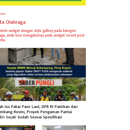
ita Olahraga
ontoh widget dengan style gallery pada kategori
aga, anda bisa mengaturnya pada widget recent post
ita.
h Isu Pakai Pasir Laut, DPR RI Pastikan dari
mbang Resmi, Proyek Pengaman Pantai
iri Sejati Sudah Sesuai Spesifikasi