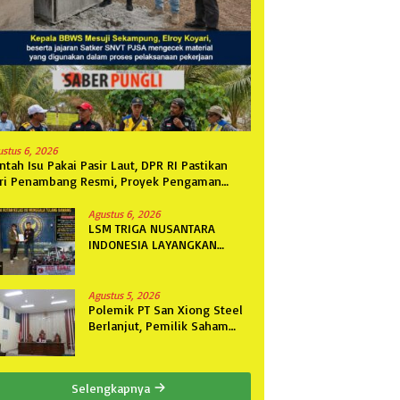
ustus 6, 2026
ntah Isu Pakai Pasir Laut, DPR RI Pastikan
ri Penambang Resmi, Proyek Pengaman
ntai Mandiri Sejati Sudah Sesuai Spesifikasi
Agustus 6, 2026
LSM TRIGA NUSANTARA
INDONESIA LAYANGKAN
SOMASI KEDUA DAN
TERAKHIR KEPADA RUTAN
KELAS IIB MENGGALA TERKAIT
Agustus 5, 2026
PERMOHONAN INFORMASI
Polemik PT San Xiong Steel
PUBLIK
Berlanjut, Pemilik Saham
Fini Fong Gugat Polda
Lampung Ke PN Tanjung
Karang
Selengkapnya