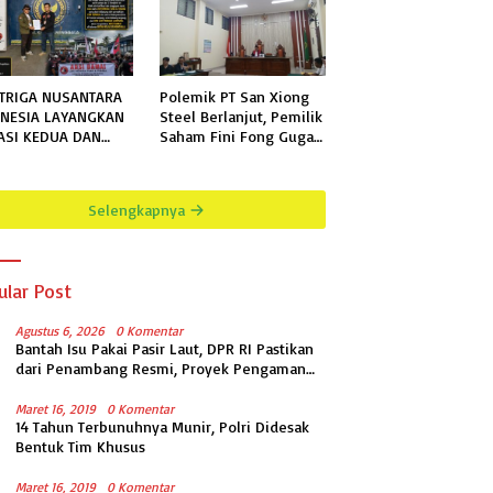
TRIGA NUSANTARA
Polemik PT San Xiong
NESIA LAYANGKAN
Steel Berlanjut, Pemilik
ASI KEDUA DAN
Saham Fini Fong Gugat
KHIR KEPADA
Polda Lampung Ke PN
N KELAS IIB
Tanjung Karang
GALA TERKAIT
Selengkapnya
MOHONAN
RMASI PUBLIK
ular Post
Agustus 6, 2026
0 Komentar
Bantah Isu Pakai Pasir Laut, DPR RI Pastikan
dari Penambang Resmi, Proyek Pengaman
Pantai Mandiri Sejati Sudah Sesuai
Spesifikasi
Maret 16, 2019
0 Komentar
14 Tahun Terbunuhnya Munir, Polri Didesak
Bentuk Tim Khusus
Maret 16, 2019
0 Komentar