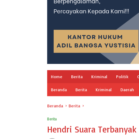
Home
Berita
Kriminal
Politik
Beranda
Berita
Kriminal
Daerah
Beranda
Berita
Berita
Hendri Suara Terbanyak