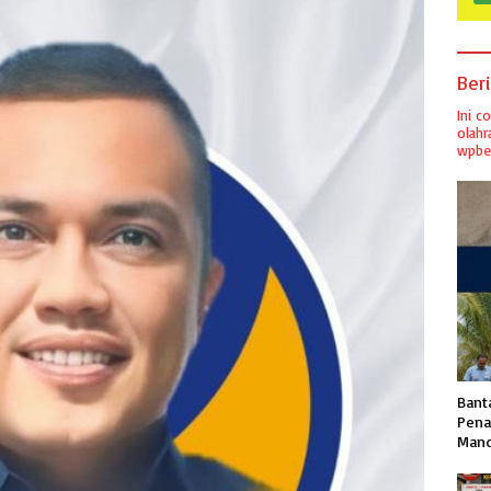
Ber
Ini c
olahr
wpber
Banta
Pena
Mand