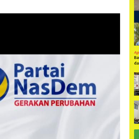
Ag
Ba
da
Pa