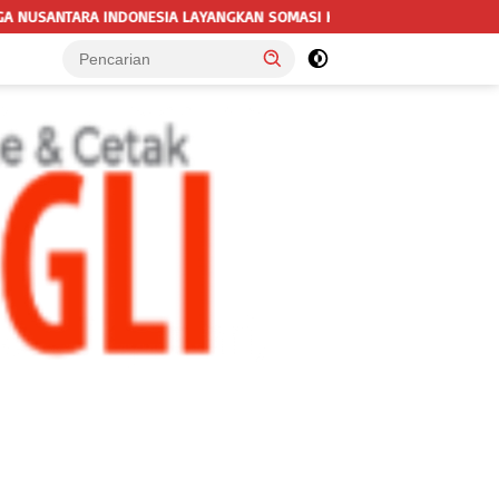
GKAN SOMASI KEDUA DAN TERAKHIR KEPADA RUTAN KELAS IIB MENGGAL