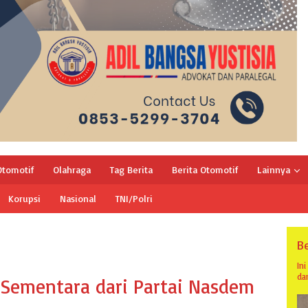
Otomotif
Olahraga
Tag Berita
Berita Otomotif
Lainnya
Korupsi
Nasional
TNI/Polri
Be
In
da
 Sementara dari Partai Nasdem