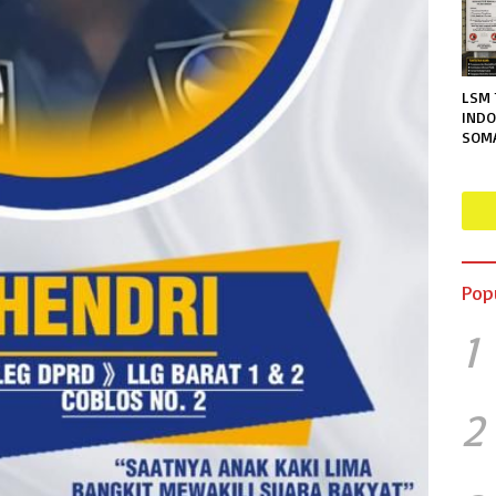
LSM 
INDO
SOM
TERA
RUTA
MENG
PER
INFO
Pop
1
2