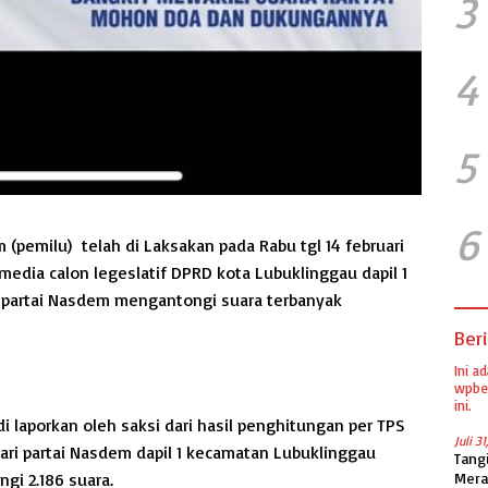
3
4
5
6
(pemilu) telah di Laksakan pada Rabu tgl 14 februari
edia calon legeslatif DPRD kota Lubuklinggau dapil 1
ri partai Nasdem mengantongi suara terbanyak
Beri
Ini a
wpber
ini.
i laporkan oleh saksi dari hasil penghitungan per TPS
Juli 3
dari partai Nasdem dapil 1 kecamatan Lubuklinggau
Tang
gi 2.186 suara.
Mera