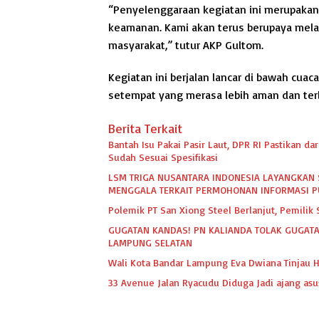
“Penyelenggaraan kegiatan ini merupakan
keamanan. Kami akan terus berupaya mel
masyarakat,” tutur AKP Gultom.
Kegiatan ini berjalan lancar di bawah cua
setempat yang merasa lebih aman dan terl
Berita Terkait
Bantah Isu Pakai Pasir Laut, DPR RI Pastikan 
Sudah Sesuai Spesifikasi
LSM TRIGA NUSANTARA INDONESIA LAYANGKAN 
MENGGALA TERKAIT PERMOHONAN INFORMASI P
Polemik PT San Xiong Steel Berlanjut, Pemili
GUGATAN KANDAS! PN KALIANDA TOLAK GUGATA
LAMPUNG SELATAN
Wali Kota Bandar Lampung Eva Dwiana Tinjau H
33 Avenue Jalan Ryacudu Diduga Jadi ajang asu