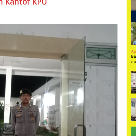
n Kantor KPU
Ag
Ba
da
Pa