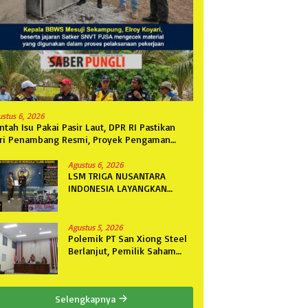
ustus 6, 2026
ntah Isu Pakai Pasir Laut, DPR RI Pastikan
ri Penambang Resmi, Proyek Pengaman
ntai Mandiri Sejati Sudah Sesuai Spesifikasi
Agustus 6, 2026
LSM TRIGA NUSANTARA
INDONESIA LAYANGKAN
SOMASI KEDUA DAN
TERAKHIR KEPADA RUTAN
KELAS IIB MENGGALA TERKAIT
Agustus 5, 2026
PERMOHONAN INFORMASI
Polemik PT San Xiong Steel
PUBLIK
Berlanjut, Pemilik Saham
Fini Fong Gugat Polda
Lampung Ke PN Tanjung
Karang
Selengkapnya