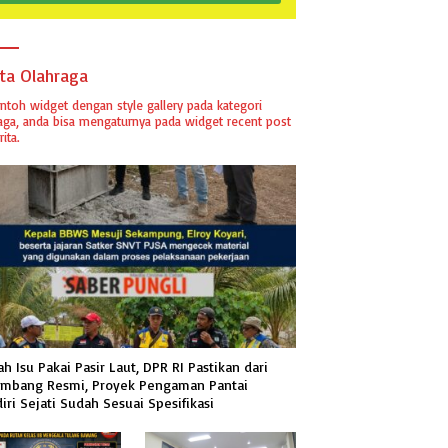
ita Olahraga
ontoh widget dengan style gallery pada kategori
aga, anda bisa mengaturnya pada widget recent post
ita.
h Isu Pakai Pasir Laut, DPR RI Pastikan dari
mbang Resmi, Proyek Pengaman Pantai
iri Sejati Sudah Sesuai Spesifikasi