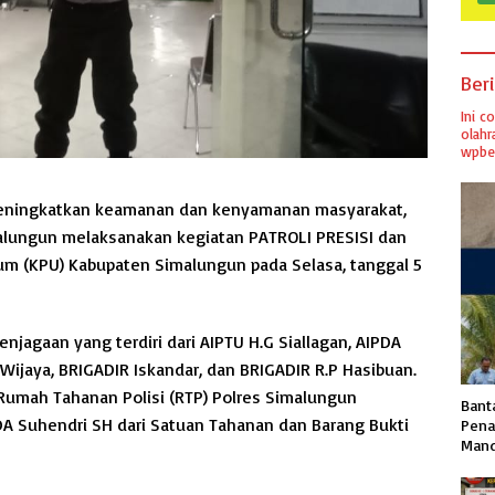
Ber
Ini c
olahr
wpber
eningkatkan keamanan dan kenyamanan masyarakat,
alungun melaksanakan kegiatan PATROLI PRESISI dan
m (KPU) Kabupaten Simalungun pada Selasa, tanggal 5
 penjagaan yang terdiri dari AIPTU H.G Siallagan, AIPDA
Wijaya, BRIGADIR Iskandar, dan BRIGADIR R.P Hasibuan.
 Rumah Tahanan Polisi (RTP) Polres Simalungun
Banta
A Suhendri SH dari Satuan Tahanan dan Barang Bukti
Pena
Mand