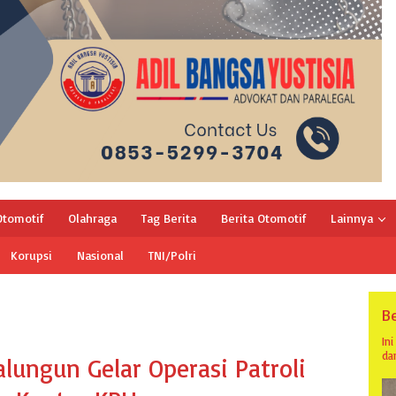
Otomotif
Olahraga
Tag Berita
Berita Otomotif
Lainnya
Korupsi
Nasional
TNI/Polri
Be
In
da
lungun Gelar Operasi Patroli