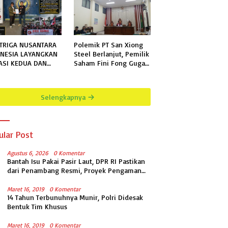
TRIGA NUSANTARA
Polemik PT San Xiong
NESIA LAYANGKAN
Steel Berlanjut, Pemilik
ASI KEDUA DAN
Saham Fini Fong Gugat
KHIR KEPADA
Polda Lampung Ke PN
N KELAS IIB
Tanjung Karang
GALA TERKAIT
Selengkapnya
MOHONAN
RMASI PUBLIK
ular Post
Agustus 6, 2026
0 Komentar
Bantah Isu Pakai Pasir Laut, DPR RI Pastikan
dari Penambang Resmi, Proyek Pengaman
Pantai Mandiri Sejati Sudah Sesuai
Spesifikasi
Maret 16, 2019
0 Komentar
14 Tahun Terbunuhnya Munir, Polri Didesak
Bentuk Tim Khusus
Maret 16, 2019
0 Komentar