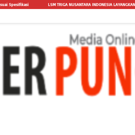
IGA NUSANTARA INDONESIA LAYANGKAN SOMASI KEDUA DAN TERAKHIR K