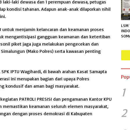
 18 laki-laki dewasa dan 1 perempuan dewasa, petugas
p kondisi tahanan. Adapun anak-anak dilaporkan nihil
ni.
LSM 
U untuk menjamin kelancaran dan keamanan proses
INDO
SOM
tuk mengantisipasi gangguan keamanan dan ketertiban
TERA
rsonil piket jaga juga melakukan pengecekan dan
RUTA
 Simalungun (Mako Polres) serta kawasan penting
MENG
PER
INFO
 SPK IPTU Wagihardi, di bawah arahan Kasat Samapta
Pop
erasi ini merupakan bagian dari upaya Polres
ng kondusif dan aman bagi masyarakat.
1
 kegiatan PATROLI PRESISI dan pengamanan Kantor KPU
m memastikan keamanan seluruh elemen masyarakat,
2
ungan dengan proses demokrasi di Kabupaten