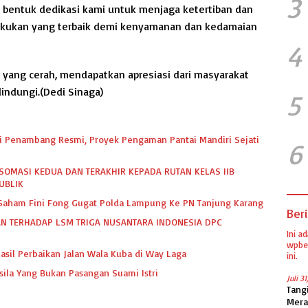
3
 bentuk dedikasi kami untuk menjaga ketertiban dan
akukan yang terbaik demi kenyamanan dan kedamaian
4
ca yang cerah, mendapatkan apresiasi dari masyarakat
indungi.(Dedi Sinaga)
5
dari Penambang Resmi, Proyek Pengaman Pantai Mandiri Sejati
6
SOMASI KEDUA DAN TERAKHIR KEPADA RUTAN KELAS IIB
UBLIK
k Saham Fini Fong Gugat Polda Lampung Ke PN Tanjung Karang
Beri
N TERHADAP LSM TRIGA NUSANTARA INDONESIA DPC
Ini a
wpber
asil Perbaikan Jalan Wala Kuba di Way Laga
ini.
sila Yang Bukan Pasangan Suami Istri
Juli 3
Tang
Mera