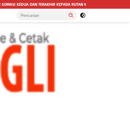
EPADA RUTAN KELAS IIB MENGGALA TERKAIT PERMOHONAN INFORMASI P