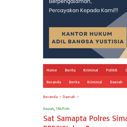
Home
Berita
Kriminal
Politik
Beranda
Berita
Kriminal
Daerah
Beranda
Daerah
Daerah
,
TNI/Polri
Sat Samapta Polres Sima