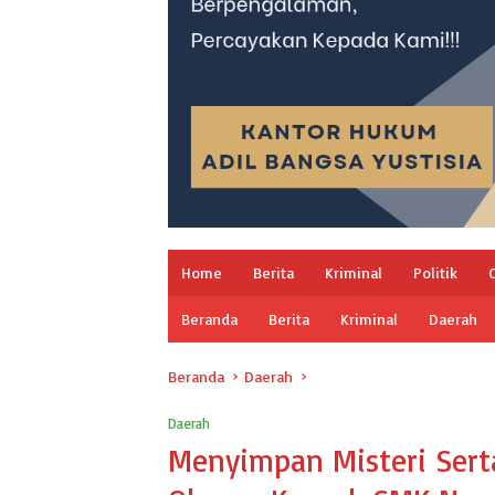
Home
Berita
Kriminal
Politik
Beranda
Berita
Kriminal
Daerah
Beranda
Daerah
Daerah
Menyimpan Misteri Sert