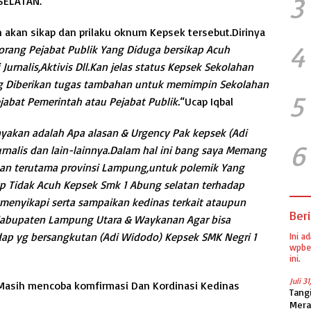
3
SELATAN.
akan sikap dan prilaku oknum Kepsek tersebut.Dirinya
4
orang Pejabat Publik Yang Diduga bersikap Acuh
urnalis,Aktivis Dll.Kan jelas status Kepsek Sekolahan
ng Diberikan tugas tambahan untuk memimpin Sekolahan
5
jabat Pemerintah atau Pejabat Publik.
“Ucap Iqbal
nyakan adalah Apa alasan & Urgency Pak kepsek (Adi
6
rnalis dan lain-lainnya.Dalam hal ini bang saya Memang
kan terutama provinsi Lampung,untuk polemik Yang
ap Tidak Acuh Kepsek Smk 1 Abung selatan terhadap
u menyikapi serta sampaikan kedinas terkait ataupun
Beri
Kabupaten Lampung Utara & Waykanan Agar bisa
ap yg bersangkutan (Adi Widodo) Kepsek SMK Negri 1
Ini a
wpber
ini.
Juli 3
a Masih mencoba komfirmasi Dan Kordinasi Kedinas
Tang
Mera