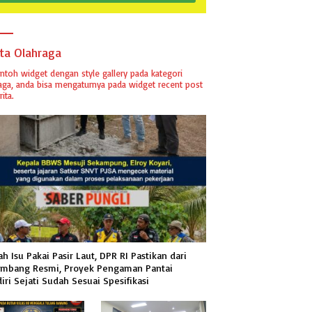
ita Olahraga
ontoh widget dengan style gallery pada kategori
aga, anda bisa mengaturnya pada widget recent post
ita.
h Isu Pakai Pasir Laut, DPR RI Pastikan dari
mbang Resmi, Proyek Pengaman Pantai
iri Sejati Sudah Sesuai Spesifikasi