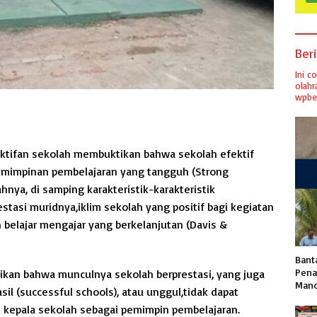
Ber
Ini c
olahr
wpber
ktifan sekolah membuktikan bahwa sekolah efektif
emimpinan pembelajaran yang tangguh (Strong
ahnya, di samping karakteristik-karakteristik
restasi muridnya,iklim sekolah yang positif bagi kegiatan
 belajar mengajar yang berkelanjutan (Davis &
Banta
Pena
sikan bahwa munculnya sekolah berprestasi, yang juga
Mand
il (successful schools), atau unggul,tidak dapat
h kepala sekolah sebagai pemimpin pembelajaran.