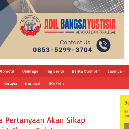
Otomotif
Olahraga
Tag Berita
Berita Otomotif
Lainnya
Korupsi
Nasional
TNI/Polri
Be
In
da
a Pertanyaan Akan Sikap