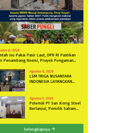
ustus 6, 2026
ntah Isu Pakai Pasir Laut, DPR RI Pastikan
ri Penambang Resmi, Proyek Pengaman
ntai Mandiri Sejati Sudah Sesuai Spesifikasi
Agustus 6, 2026
LSM TRIGA NUSANTARA
INDONESIA LAYANGKAN
SOMASI KEDUA DAN
TERAKHIR KEPADA RUTAN
KELAS IIB MENGGALA TERKAIT
Agustus 5, 2026
PERMOHONAN INFORMASI
Polemik PT San Xiong Steel
PUBLIK
Berlanjut, Pemilik Saham
Fini Fong Gugat Polda
Lampung Ke PN Tanjung
Karang
Selengkapnya