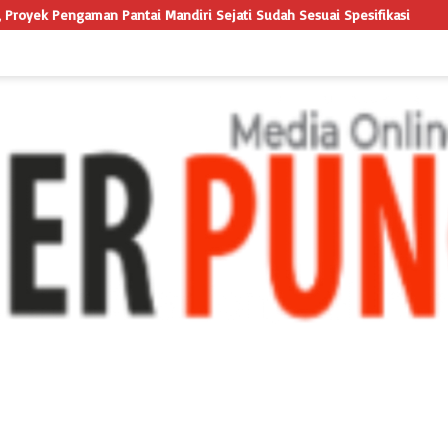
andiri Sejati Sudah Sesuai Spesifikasi
LSM TRIGA NUSANTARA