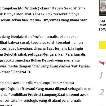
ditunjukan (Adi Widodo) oknum Kepala Sekolah Smk
ak Dirinya Menjabat Kepsek Smk tersebut,dirinya
i rekan-rekan baik media/Lsm/ormas yang mana saat
LSM 
INDO
SOM
TERA
Sedang Menjalankan Profesi Jurnalis,rekan-rekan
RUTA
elihat bahwa sosok kepala sekolah tersebut namun
MENG
PER
 terhadap bawahan, dimana Saat Jurnalis Izin ingin
INFO
 Sekolah pihak petugas Mengarahkan Para Jurnalis
isi buku tamu.tapi Bukan Kepsek yang menemui
Pop
awak media dengan ‘
menyampaikan bahwa ‘Pak kepsek
1
urusan
.”ujar staf TU
 tersebut awak media Menjumpai dan Meminta
2
psi (Iqbal seftiawan) Yang mana dikenal sebagai sosok
Dunia Pendidikan Provinsi Lampung.Saat ditemui awak
ceritakan kronologis yang di alami para jurnalis