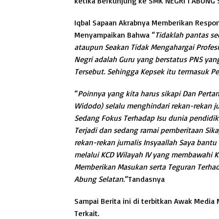
ketika Berkunjung ke SMK NEGRI 1 ABUNG 
Iqbal Sapaan Akrabnya Memberikan Respon 
Menyampaikan Bahwa “
Tidaklah pantas se
ataupun Seakan Tidak Mengahargai Profesi J
Negri adalah Guru yang berstatus PNS ya
Tersebut. Sehingga Kepsek itu termasuk Pe
“
Poinnya yang kita harus sikapi Dan Perta
Widodo) selalu menghindari rekan-rekan ju
Sedang Fokus Terhadap Isu dunia pendidi
Terjadi dan sedang ramai pemberitaan Sik
rekan-rekan jurnalis Insyaallah Saya bant
melalui KCD Wilayah IV yang membawahi 
Memberikan Masukan serta Teguran Terhad
Abung Selatan.
“Tandasnya
Sampai Berita ini di terbitkan Awak Medi
Terkait.