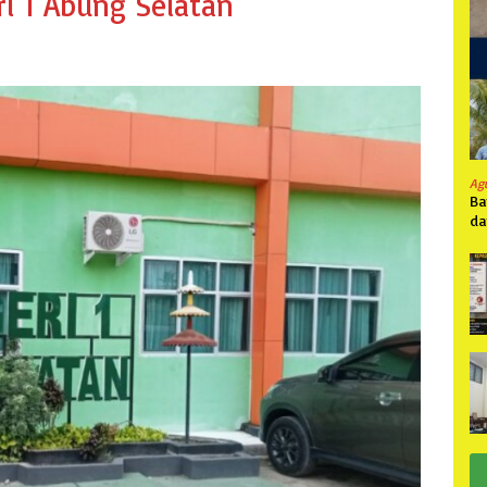
 1 Abung Selatan
Ag
Ba
da
Pa