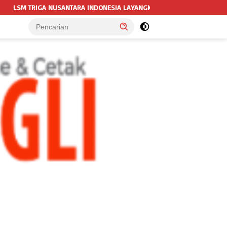
 INDONESIA LAYANGKAN SOMASI KEDUA DAN TERAKHIR KEPADA RUTAN KE