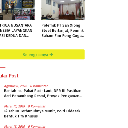
TRIGA NUSANTARA
Polemik PT San Xiong
NESIA LAYANGKAN
Steel Berlanjut, Pemilik
ASI KEDUA DAN
Saham Fini Fong Gugat
KHIR KEPADA
Polda Lampung Ke PN
N KELAS IIB
Tanjung Karang
GALA TERKAIT
Selengkapnya
MOHONAN
RMASI PUBLIK
ular Post
Agustus 6, 2026
0 Komentar
Bantah Isu Pakai Pasir Laut, DPR RI Pastikan
dari Penambang Resmi, Proyek Pengaman
Pantai Mandiri Sejati Sudah Sesuai
Spesifikasi
Maret 16, 2019
0 Komentar
14 Tahun Terbunuhnya Munir, Polri Didesak
Bentuk Tim Khusus
Maret 16, 2019
0 Komentar