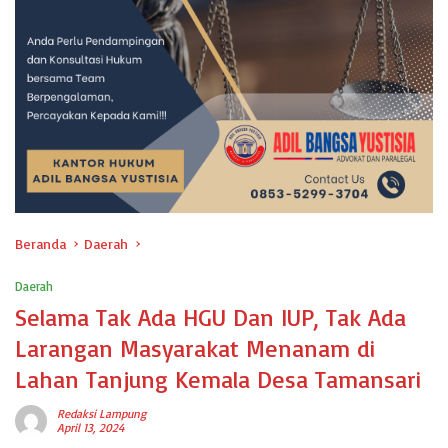
Beranda
Daerah
Daerah
Selama Tak Ada HGU Dan IUP, Tak Ada
Larangan Masyarakat Menanam di
Lahan Tanjung Kemala Desa Tamansari
Redaksi Lampung
April 13, 2024