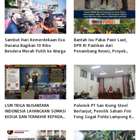
Sambut Hari Kemerdekaan Eva
Bantah Isu Pakai Pasir Laut,
Dwiana Bagikan 10 Ribu
DPR RI Pastikan dari
Bendera Merah Putih ke Warga
Penambang Resmi, Proyek
Pengaman Pantai Mandiri
Sejati Sudah Sesuai Spesifikasi
LSM TRIGA NUSANTARA
Polemik PT San Xiong Steel
INDONESIA LAYANGKAN SOMASI
Berlanjut, Pemilik Saham Fini
KEDUA DAN TERAKHIR KEPADA
Fong Gugat Polda Lampung Ke
RUTAN KELAS IIB MENGGALA
PN Tanjung Karang
TERKAIT PERMOHONAN
INFORMASI PUBLIK