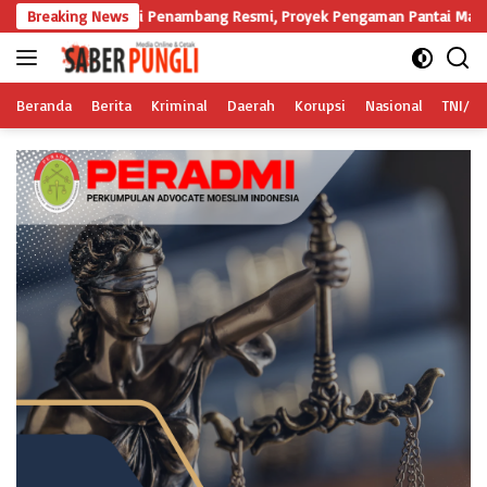
Langsung
dari Penambang Resmi, Proyek Pengaman Pantai Mandiri Sejati Sudah Ses
Breaking News
ke
konten
Beranda
Berita
Kriminal
Daerah
Korupsi
Nasional
TNI/Po