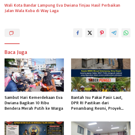
Wali Kota Bandar Lampung Eva Dwiana Tinjau Hasil Perbaikan
Jalan Wala Kuba di Way Laga
Baca Juga
Sambut Hari Kemerdekaan Eva
Bantah Isu Pakai Pasir Laut,
Dwiana Bagikan 10 Ribu
DPR RI Pastikan dari
Bendera Merah Putih ke Warga
Penambang Resmi, Proyek
Pengaman Pantai Mandiri
Sejati Sudah Sesuai Spesifikasi