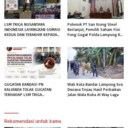
LSM TRIGA NUSANTARA
Polemik PT San Xiong Steel
INDONESIA LAYANGKAN SOMASI
Berlanjut, Pemilik Saham Fini
KEDUA DAN TERAKHIR KEPADA
Fong Gugat Polda Lampung Ke
RUTAN KELAS IIB MENGGALA
PN Tanjung Karang
TERKAIT PERMOHONAN
INFORMASI PUBLIK
GUGATAN KANDAS! PN
Wali Kota Bandar Lampung Eva
KALIANDA TOLAK GUGATAN
Dwiana Tinjau Hasil Perbaikan
TERHADAP LSM TRIGA
Jalan Wala Kuba di Way Laga
NUSANTARA INDONESIA DPC
LAMPUNG SELATAN
Rekomendasi untuk kamu