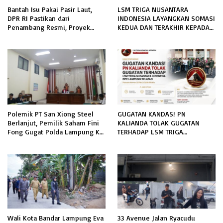
Bantah Isu Pakai Pasir Laut,
LSM TRIGA NUSANTARA
DPR RI Pastikan dari
INDONESIA LAYANGKAN SOMASI
Penambang Resmi, Proyek
KEDUA DAN TERAKHIR KEPADA
Pengaman Pantai Mandiri
RUTAN KELAS IIB MENGGALA
Sejati Sudah Sesuai Spesifikasi
TERKAIT PERMOHONAN
INFORMASI PUBLIK
Polemik PT San Xiong Steel
GUGATAN KANDAS! PN
Berlanjut, Pemilik Saham Fini
KALIANDA TOLAK GUGATAN
Fong Gugat Polda Lampung Ke
TERHADAP LSM TRIGA
PN Tanjung Karang
NUSANTARA INDONESIA DPC
LAMPUNG SELATAN
Wali Kota Bandar Lampung Eva
33 Avenue Jalan Ryacudu