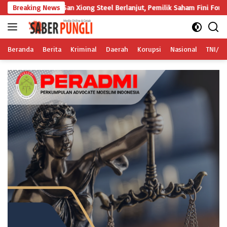
Langsung
an Xiong Steel Berlanjut, Pemilik Saham Fini Fong Gugat Polda Lampu
Breaking News
ke
konten
Beranda
Berita
Kriminal
Daerah
Korupsi
Nasional
TNI/Po