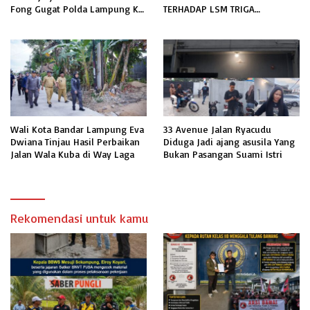
Fong Gugat Polda Lampung Ke
TERHADAP LSM TRIGA
PN Tanjung Karang
NUSANTARA INDONESIA DPC
LAMPUNG SELATAN
Wali Kota Bandar Lampung Eva
33 Avenue Jalan Ryacudu
Dwiana Tinjau Hasil Perbaikan
Diduga Jadi ajang asusila Yang
Jalan Wala Kuba di Way Laga
Bukan Pasangan Suami Istri
Rekomendasi untuk kamu