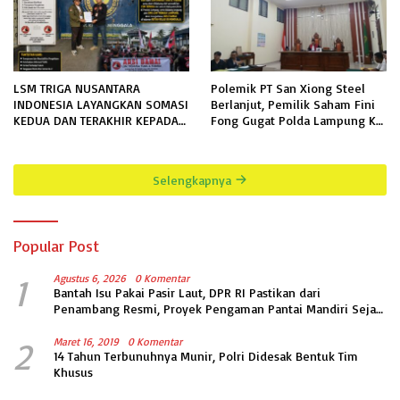
LSM TRIGA NUSANTARA
Polemik PT San Xiong Steel
INDONESIA LAYANGKAN SOMASI
Berlanjut, Pemilik Saham Fini
KEDUA DAN TERAKHIR KEPADA
Fong Gugat Polda Lampung Ke
RUTAN KELAS IIB MENGGALA
PN Tanjung Karang
TERKAIT PERMOHONAN
INFORMASI PUBLIK
Selengkapnya
Popular Post
1
Agustus 6, 2026
0 Komentar
Bantah Isu Pakai Pasir Laut, DPR RI Pastikan dari
Penambang Resmi, Proyek Pengaman Pantai Mandiri Sejati
Sudah Sesuai Spesifikasi
2
Maret 16, 2019
0 Komentar
14 Tahun Terbunuhnya Munir, Polri Didesak Bentuk Tim
Khusus