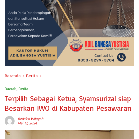
Beranda
Berita
Daerah
,
Berita
Terpilih Sebagai Ketua, Syamsurizal siap
Besarkan IWO di Kabupaten Pesawaran
Redaksi Wilayah
Mei 13, 2024