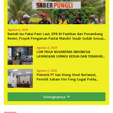
Agustus 6, 2026
Bantah Isu Pakai Pasir Laut, DPR RI Pastikan dari Penambang
Resmi, Proyek Pengaman Pantai Mandiri Sejati Sudah Sesuai
Spesifikasi
Agustus 6, 2026
LSM TRIGA NUSANTARA INDONESIA
LAYANGKAN SOMASI KEDUA DAN TERAKHIR
KEPADA RUTAN KELAS IIB MENGGALA
TERKAIT PERMOHONAN INFORMASI PUBLIK
Agustus 5, 2026
Polemik PT San Xiong Steel Berlanjut,
Pemilik Saham Fini Fong Gugat Polda
Lampung Ke PN Tanjung Karang
Selengkapnya