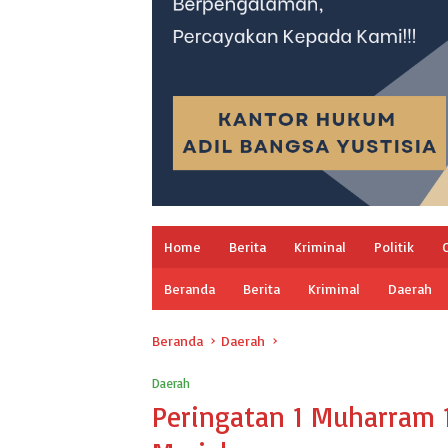
Home
Berita
Kriminal
Politik
Beranda
Berita
Kriminal
Daerah
Beranda
Daerah
Daerah
Peringatan 1 Muharram 