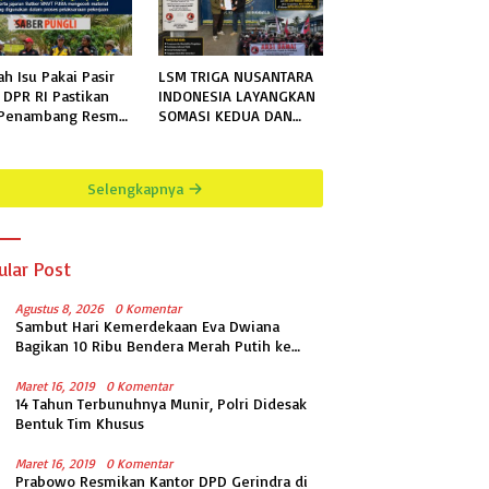
ah Isu Pakai Pasir
LSM TRIGA NUSANTARA
, DPR RI Pastikan
INDONESIA LAYANGKAN
 Penambang Resmi,
SOMASI KEDUA DAN
ek Pengaman
TERAKHIR KEPADA
ai Mandiri Sejati
RUTAN KELAS IIB
h Sesuai
MENGGALA TERKAIT
Selengkapnya
fikasi
PERMOHONAN
INFORMASI PUBLIK
ular Post
Agustus 8, 2026
0 Komentar
Sambut Hari Kemerdekaan Eva Dwiana
Bagikan 10 Ribu Bendera Merah Putih ke
Warga
Maret 16, 2019
0 Komentar
14 Tahun Terbunuhnya Munir, Polri Didesak
Bentuk Tim Khusus
Maret 16, 2019
0 Komentar
Prabowo Resmikan Kantor DPD Gerindra di