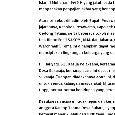
Islam 1 Muharram 1446 H yang jatuh pada t
mengadakan pengajian akbar yang berlangs
Acara tersebut dihadiri oleh Bupati Pesawara
jajarannya, Kapolres Pesawaran, Kapolsek
Gedong Tataan, serta beberapa tokoh masya
Ust. Ridho Febri S.I.KOM., M.M. dari Jaka
Warohmah”. Tema ini diharapkan dapat m
menciptakan lingkungan keluarga yang da
Hi. Hariyadi, S.E., Ketua Pelaksana, bersam
Desa Sukaraja, berharap acara ini dapat
Sukaraja. “Dengan diadakannya acara ini, 
untuk semua kalangan masyarakat, khusus
tinggi norma-norma kehidupan yang berdasa
Kesuksesan acara ini tidak lepas dari kerj
anggota Karang Taruna Desa Sukaraja yang 
berhasil menarik lebih dari 1000 tamu un