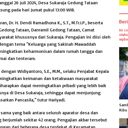
anggal 26 Juli 2024, Desa Sukaraja Gedung Tataan
ung pada hari Jumat pukul 13:00 WIB.
Ber
n, Dr. H. Dendi Ramadhona K., S.T., M.Tr.I.P., beserta
 Gedong Tataan, Danramil Gedong Tataan, Camat
Ini c
olahr
rakat khususnya dari Sukaraja. Pengajian ini diisi oleh
wpber
rta, dengan tema “Keluarga yang Sakinah Mawaddah
eningkatkan keharmonisan dalam rumah tangga dan
mai dan tenteram.
a dengan Widiyantoro, S.E., M.M., selaku Penjabat Kepala
 meningkatkan keimanan dan ketakwaan masyarakat
diharapkan dapat meningkatkan pribadi yang lebih baik
nya di Desa Sukaraja, sehingga dapat menjunjung
rkan Pancasila,” tutur Hariyadi.
Samb
Ribu
a sama yang baik antara seluruh aparatur desa dan
berjumlah sekitar 42 orang. Pengajian akbar tersebut
dangan dari beberapa desa terdekat di Kecamatan