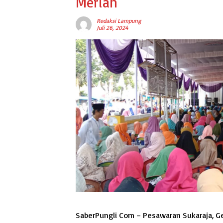
Meriah
Redaksi Lampung
Juli 26, 2024
SaberPungli Com – Pesawaran Sukaraja, G