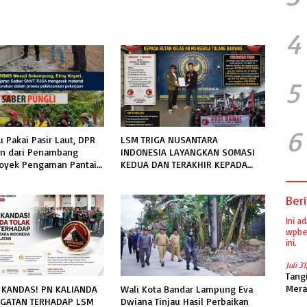
4
5
6
u Pakai Pasir Laut, DPR
LSM TRIGA NUSANTARA
an dari Penambang
INDONESIA LAYANGKAN SOMASI
royek Pengaman Pantai
KEDUA DAN TERAKHIR KEPADA
ejati Sudah Sesuai
RUTAN KELAS IIB MENGGALA
i
TERKAIT PERMOHONAN INFORMASI
Beri
PUBLIK
Ini a
wpber
ini.
Juli 3
Tang
Mera
KANDAS! PN KALIANDA
Wali Kota Bandar Lampung Eva
UGATAN TERHADAP LSM
Dwiana Tinjau Hasil Perbaikan