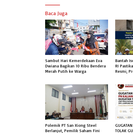
Baca Juga
Sambut Hari Kemerdekaan Eva
Bantah Is
Dwiana Bagikan 10 Ribu Bendera
RI Pastik
Merah Putih ke Warga
Resmi, P
Mandiri S
Spesifikas
Polemik PT San Xiong Steel
GUGATAN 
Berlanjut, Pemilik Saham Fini
TOLAK G