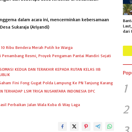
nggema dalam acara ini, mencerminkan kebersamaan
Bant
Laut
esa Sukaraja (Ariyandi)
dari
Proy
Pant
Suda
10 Ribu Bendera Merah Putih ke Warga
Spesi
dari Penambang Resmi, Proyek Pengaman Pantai Mandiri Sejati
SOMASI KEDUA DAN TERAKHIR KEPADA RUTAN KELAS IIB
Pop
UBLIK
k Saham Fini Fong Gugat Polda Lampung Ke PN Tanjung Karang
1
N TERHADAP LSM TRIGA NUSANTARA INDONESIA DPC
2
asil Perbaikan Jalan Wala Kuba di Way Laga
3