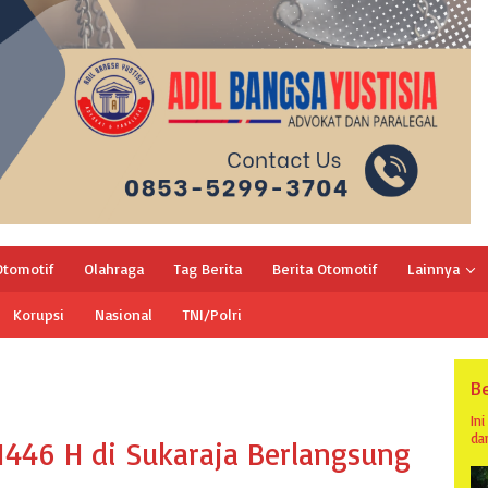
Otomotif
Olahraga
Tag Berita
Berita Otomotif
Lainnya
Korupsi
Nasional
TNI/Polri
Be
In
da
1446 H di Sukaraja Berlangsung