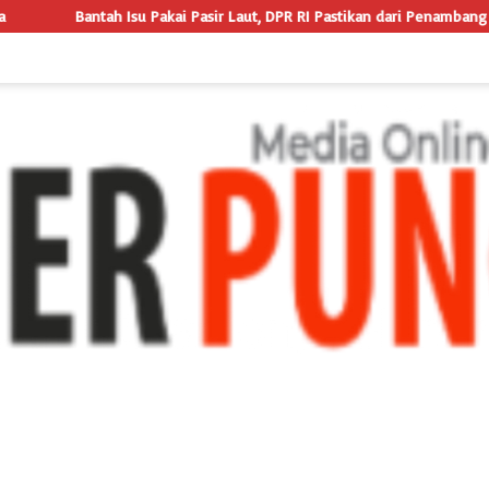
 Laut, DPR RI Pastikan dari Penambang Resmi, Proyek Pengaman Pantai Ma