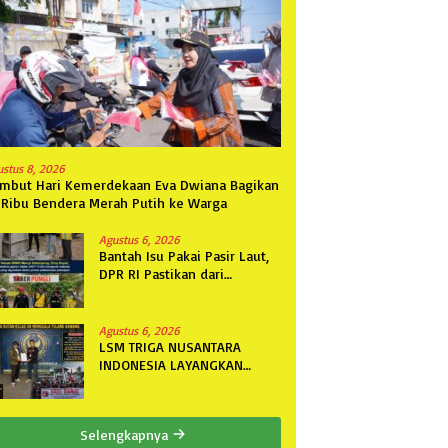
ustus 8, 2026
mbut Hari Kemerdekaan Eva Dwiana Bagikan
 Ribu Bendera Merah Putih ke Warga
Agustus 6, 2026
Bantah Isu Pakai Pasir Laut,
DPR RI Pastikan dari
Penambang Resmi, Proyek
Pengaman Pantai Mandiri
Sejati Sudah Sesuai
Agustus 6, 2026
Spesifikasi
LSM TRIGA NUSANTARA
INDONESIA LAYANGKAN
SOMASI KEDUA DAN
TERAKHIR KEPADA RUTAN
KELAS IIB MENGGALA TERKAIT
Selengkapnya
PERMOHONAN INFORMASI