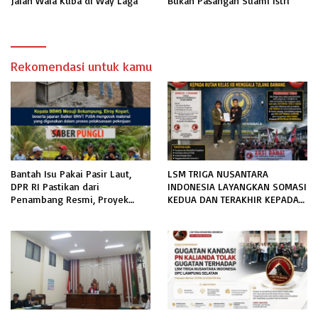
Jalan Wala Kuba di Way Laga
Bukan Pasangan Suami Istri
Rekomendasi untuk kamu
Bantah Isu Pakai Pasir Laut,
LSM TRIGA NUSANTARA
DPR RI Pastikan dari
INDONESIA LAYANGKAN SOMASI
Penambang Resmi, Proyek
KEDUA DAN TERAKHIR KEPADA
Pengaman Pantai Mandiri
RUTAN KELAS IIB MENGGALA
Sejati Sudah Sesuai Spesifikasi
TERKAIT PERMOHONAN
INFORMASI PUBLIK