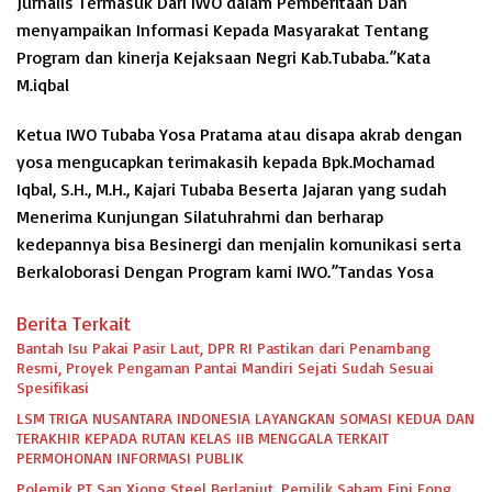
Jurnalis Termasuk Dari IWO dalam Pemberitaan Dan
menyampaikan Informasi Kepada Masyarakat Tentang
Program dan kinerja Kejaksaan Negri Kab.Tubaba.”Kata
M.iqbal
Ketua IWO Tubaba Yosa Pratama atau disapa akrab dengan
yosa mengucapkan terimakasih kepada Bpk.Mochamad
Iqbal, S.H., M.H., Kajari Tubaba Beserta Jajaran yang sudah
Menerima Kunjungan Silatuhrahmi dan berharap
kedepannya bisa Besinergi dan menjalin komunikasi serta
Berkaloborasi Dengan Program kami IWO.”Tandas Yosa
Berita Terkait
Bantah Isu Pakai Pasir Laut, DPR RI Pastikan dari Penambang
Resmi, Proyek Pengaman Pantai Mandiri Sejati Sudah Sesuai
Spesifikasi
LSM TRIGA NUSANTARA INDONESIA LAYANGKAN SOMASI KEDUA DAN
TERAKHIR KEPADA RUTAN KELAS IIB MENGGALA TERKAIT
PERMOHONAN INFORMASI PUBLIK
Polemik PT San Xiong Steel Berlanjut, Pemilik Saham Fini Fong