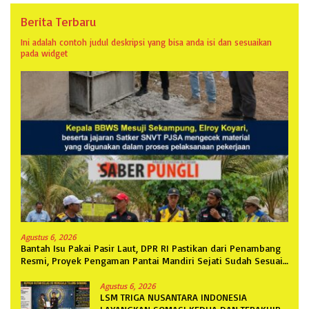
Berita Terbaru
Ini adalah contoh judul deskripsi yang bisa anda isi dan sesuaikan
pada widget
Agustus 6, 2026
Bantah Isu Pakai Pasir Laut, DPR RI Pastikan dari Penambang
Resmi, Proyek Pengaman Pantai Mandiri Sejati Sudah Sesuai
Spesifikasi
Agustus 6, 2026
LSM TRIGA NUSANTARA INDONESIA