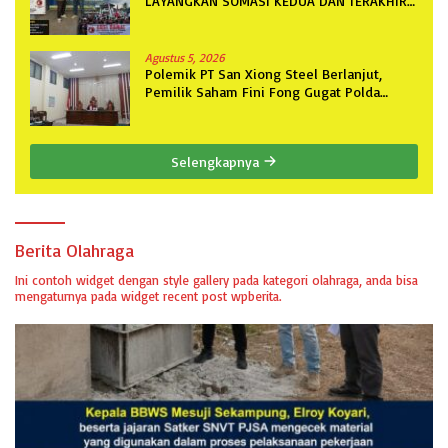
LAYANGKAN SOMASI KEDUA DAN TERAKHIR
KEPADA RUTAN KELAS IIB MENGGALA
TERKAIT PERMOHONAN INFORMASI PUBLIK
Agustus 5, 2026
Polemik PT San Xiong Steel Berlanjut,
Pemilik Saham Fini Fong Gugat Polda
Lampung Ke PN Tanjung Karang
Selengkapnya
Berita Olahraga
Ini contoh widget dengan style gallery pada kategori olahraga, anda bisa
mengaturnya pada widget recent post wpberita.