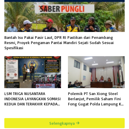
Bantah Isu Pakai Pasir Laut, DPR RI Pastikan dari Penambang
Resmi, Proyek Pengaman Pantai Mandiri Sejati Sudah Sesuai
Spesifikasi
LSM TRIGA NUSANTARA
Polemik PT San Xiong Steel
INDONESIA LAYANGKAN SOMASI
Berlanjut, Pemilik Saham Fini
KEDUA DAN TERAKHIR KEPADA
Fong Gugat Polda Lampung Ke
RUTAN KELAS IIB MENGGALA
PN Tanjung Karang
TERKAIT PERMOHONAN
INFORMASI PUBLIK
Selengkapnya