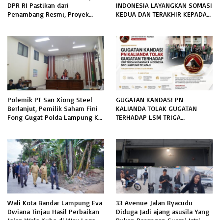
DPR RI Pastikan dari
INDONESIA LAYANGKAN SOMASI
Penambang Resmi, Proyek
KEDUA DAN TERAKHIR KEPADA
Pengaman Pantai Mandiri
RUTAN KELAS IIB MENGGALA
Sejati Sudah Sesuai Spesifikasi
TERKAIT PERMOHONAN
INFORMASI PUBLIK
Polemik PT San Xiong Steel
GUGATAN KANDAS! PN
Berlanjut, Pemilik Saham Fini
KALIANDA TOLAK GUGATAN
Fong Gugat Polda Lampung Ke
TERHADAP LSM TRIGA
PN Tanjung Karang
NUSANTARA INDONESIA DPC
LAMPUNG SELATAN
Wali Kota Bandar Lampung Eva
33 Avenue Jalan Ryacudu
Dwiana Tinjau Hasil Perbaikan
Diduga Jadi ajang asusila Yang