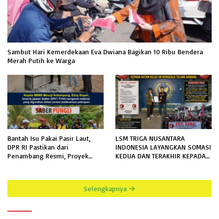
Sambut Hari Kemerdekaan Eva Dwiana Bagikan 10 Ribu Bendera
Merah Putih ke Warga
Bantah Isu Pakai Pasir Laut,
LSM TRIGA NUSANTARA
DPR RI Pastikan dari
INDONESIA LAYANGKAN SOMASI
Penambang Resmi, Proyek
KEDUA DAN TERAKHIR KEPADA
Pengaman Pantai Mandiri
RUTAN KELAS IIB MENGGALA
Sejati Sudah Sesuai Spesifikasi
TERKAIT PERMOHONAN
INFORMASI PUBLIK
Selengkapnya