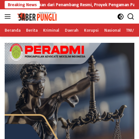
Langsung
Pastikan dari Penambang Resmi, Proyek Pengaman Pantai Mandiri Sejati 
Breaking News
ke
konten
Beranda
Berita
Kriminal
Daerah
Korupsi
Nasional
TNI/Po