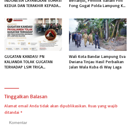
INDONESIA LAYANGKAN SOMASI
Berlanjut, Pemilik Saham Fini
KEDUA DAN TERAKHIR KEPADA
Fong Gugat Polda Lampung Ke
RUTAN KELAS IIB MENGGALA
PN Tanjung Karang
TERKAIT PERMOHONAN
INFORMASI PUBLIK
GUGATAN KANDAS! PN
Wali Kota Bandar Lampung Eva
KALIANDA TOLAK GUGATAN
Dwiana Tinjau Hasil Perbaikan
TERHADAP LSM TRIGA
Jalan Wala Kuba di Way Laga
NUSANTARA INDONESIA DPC
LAMPUNG SELATAN
Tinggalkan Balasan
Alamat email Anda tidak akan dipublikasikan.
Ruas yang wajib
ditandai
*