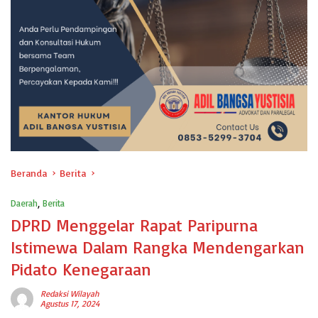
Beranda
Berita
Daerah
,
Berita
DPRD Menggelar Rapat Paripurna
Istimewa Dalam Rangka Mendengarkan
Pidato Kenegaraan
Redaksi Wilayah
Agustus 17, 2024