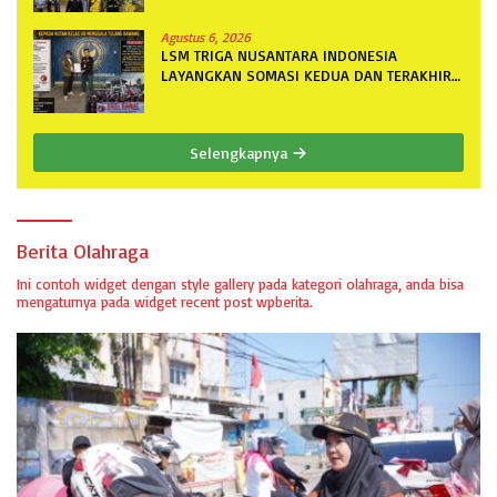
Spesifikasi
Agustus 6, 2026
LSM TRIGA NUSANTARA INDONESIA
LAYANGKAN SOMASI KEDUA DAN TERAKHIR
KEPADA RUTAN KELAS IIB MENGGALA
TERKAIT PERMOHONAN INFORMASI PUBLIK
Selengkapnya
Berita Olahraga
Ini contoh widget dengan style gallery pada kategori olahraga, anda bisa
mengaturnya pada widget recent post wpberita.