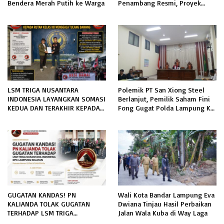
Bendera Merah Putih ke Warga
Penambang Resmi, Proyek
Pengaman Pantai Mandiri
Sejati Sudah Sesuai Spesifikasi
LSM TRIGA NUSANTARA
Polemik PT San Xiong Steel
INDONESIA LAYANGKAN SOMASI
Berlanjut, Pemilik Saham Fini
KEDUA DAN TERAKHIR KEPADA
Fong Gugat Polda Lampung Ke
RUTAN KELAS IIB MENGGALA
PN Tanjung Karang
TERKAIT PERMOHONAN
INFORMASI PUBLIK
GUGATAN KANDAS! PN
Wali Kota Bandar Lampung Eva
KALIANDA TOLAK GUGATAN
Dwiana Tinjau Hasil Perbaikan
TERHADAP LSM TRIGA
Jalan Wala Kuba di Way Laga
NUSANTARA INDONESIA DPC