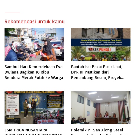
LAMPUNG SELATAN
Rekomendasi untuk kamu
Sambut Hari Kemerdekaan Eva
Bantah Isu Pakai Pasir Laut,
Dwiana Bagikan 10 Ribu
DPR RI Pastikan dari
Bendera Merah Putih ke Warga
Penambang Resmi, Proyek
Pengaman Pantai Mandiri
Sejati Sudah Sesuai Spesifikasi
LSM TRIGA NUSANTARA
Polemik PT San Xiong Steel