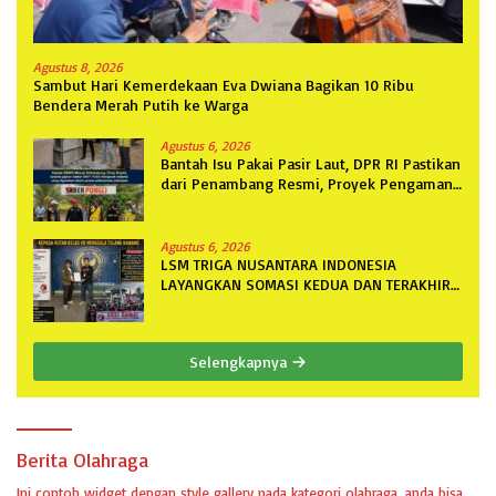
Agustus 8, 2026
Sambut Hari Kemerdekaan Eva Dwiana Bagikan 10 Ribu
Bendera Merah Putih ke Warga
Agustus 6, 2026
Bantah Isu Pakai Pasir Laut, DPR RI Pastikan
dari Penambang Resmi, Proyek Pengaman
Pantai Mandiri Sejati Sudah Sesuai
Spesifikasi
Agustus 6, 2026
LSM TRIGA NUSANTARA INDONESIA
LAYANGKAN SOMASI KEDUA DAN TERAKHIR
KEPADA RUTAN KELAS IIB MENGGALA
TERKAIT PERMOHONAN INFORMASI PUBLIK
Selengkapnya
Berita Olahraga
Ini contoh widget dengan style gallery pada kategori olahraga, anda bisa