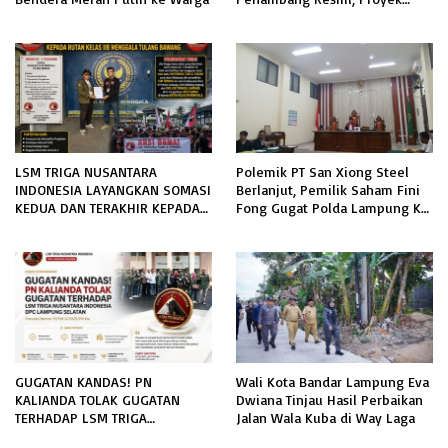
Pengaman Pantai Mandiri
Sejati Sudah Sesuai Spesifikasi
LSM TRIGA NUSANTARA
Polemik PT San Xiong Steel
INDONESIA LAYANGKAN SOMASI
Berlanjut, Pemilik Saham Fini
KEDUA DAN TERAKHIR KEPADA
Fong Gugat Polda Lampung Ke
RUTAN KELAS IIB MENGGALA
PN Tanjung Karang
TERKAIT PERMOHONAN
INFORMASI PUBLIK
GUGATAN KANDAS! PN
Wali Kota Bandar Lampung Eva
KALIANDA TOLAK GUGATAN
Dwiana Tinjau Hasil Perbaikan
TERHADAP LSM TRIGA
Jalan Wala Kuba di Way Laga
NUSANTARA INDONESIA DPC