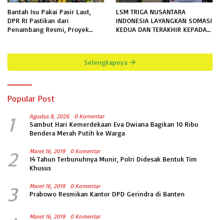
Bantah Isu Pakai Pasir Laut,
LSM TRIGA NUSANTARA
DPR RI Pastikan dari
INDONESIA LAYANGKAN SOMASI
Penambang Resmi, Proyek
KEDUA DAN TERAKHIR KEPADA
Pengaman Pantai Mandiri
RUTAN KELAS IIB MENGGALA
Sejati Sudah Sesuai Spesifikasi
TERKAIT PERMOHONAN
INFORMASI PUBLIK
Selengkapnya
Popular Post
1
Agustus 8, 2026
0 Komentar
Sambut Hari Kemerdekaan Eva Dwiana Bagikan 10 Ribu
Bendera Merah Putih ke Warga
2
Maret 16, 2019
0 Komentar
14 Tahun Terbunuhnya Munir, Polri Didesak Bentuk Tim
Khusus
3
Maret 16, 2019
0 Komentar
Prabowo Resmikan Kantor DPD Gerindra di Banten
Maret 16, 2019
0 Komentar