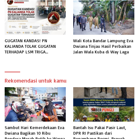
INFORMASI PUBLIK
GUGATAN KANDAS! PN
Wali Kota Bandar Lampung Eva
KALIANDA TOLAK GUGATAN
Dwiana Tinjau Hasil Perbaikan
TERHADAP LSM TRIGA
Jalan Wala Kuba di Way Laga
NUSANTARA INDONESIA DPC
LAMPUNG SELATAN
Rekomendasi untuk kamu
Sambut Hari Kemerdekaan Eva
Bantah Isu Pakai Pasir Laut,
Dwiana Bagikan 10 Ribu
DPR RI Pastikan dari
Bendera Merah Putih ke Warga
Penambang Resmi, Proyek