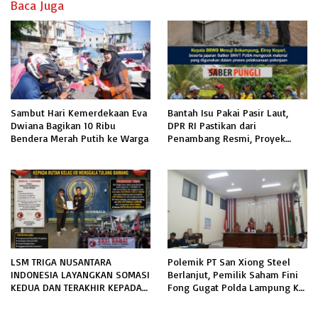
Baca Juga
Sambut Hari Kemerdekaan Eva
Bantah Isu Pakai Pasir Laut,
Dwiana Bagikan 10 Ribu
DPR RI Pastikan dari
Bendera Merah Putih ke Warga
Penambang Resmi, Proyek
Pengaman Pantai Mandiri
Sejati Sudah Sesuai Spesifikasi
LSM TRIGA NUSANTARA
Polemik PT San Xiong Steel
INDONESIA LAYANGKAN SOMASI
Berlanjut, Pemilik Saham Fini
KEDUA DAN TERAKHIR KEPADA
Fong Gugat Polda Lampung Ke
RUTAN KELAS IIB MENGGALA
PN Tanjung Karang
TERKAIT PERMOHONAN