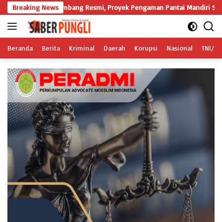
Langsung
nambang Resmi, Proyek Pengaman Pantai Mandiri Sejati Sudah Sesuai Spe
Breaking News
ke
konten
Beranda
Berita
Kriminal
Daerah
Korupsi
Nasional
TNI/Po