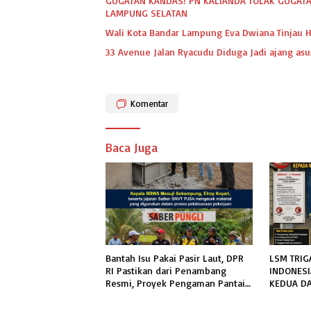
GUGATAN KANDAS! PN KALIANDA TOLAK GUGATA
LAMPUNG SELATAN
Wali Kota Bandar Lampung Eva Dwiana Tinjau H
33 Avenue Jalan Ryacudu Diduga Jadi ajang asu
Komentar
Baca Juga
Bantah Isu Pakai Pasir Laut, DPR
LSM TRIG
RI Pastikan dari Penambang
INDONES
Resmi, Proyek Pengaman Pantai
KEDUA DA
Mandiri Sejati Sudah Sesuai
RUTAN KE
Spesifikasi
TERKAIT 