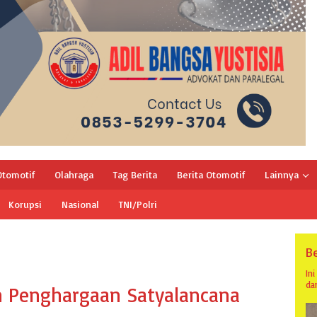
Otomotif
Olahraga
Tag Berita
Berita Otomotif
Lainnya
Korupsi
Nasional
TNI/Polri
Be
In
da
h Penghargaan Satyalancana