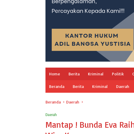
Home
Berita
Kriminal
Politik
Beranda
Berita
Kriminal
Daerah
Beranda
Daerah
Daerah
Mantap ! Bunda Eva Rai