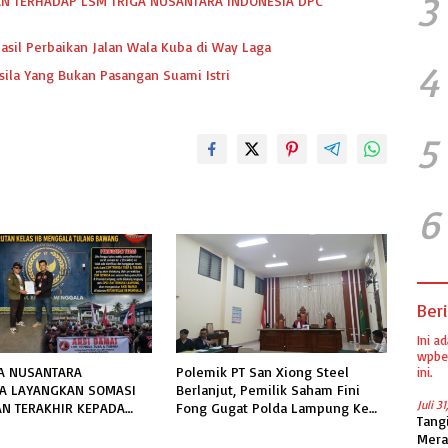
3
N TERHADAP LSM TRIGA NUSANTARA INDONESIA DPC
asil Perbaikan Jalan Wala Kuba di Way Laga
4
sila Yang Bukan Pasangan Suami Istri
5
6
Beri
Ini a
wpber
A NUSANTARA
Polemik PT San Xiong Steel
ini.
IA LAYANGKAN SOMASI
Berlanjut, Pemilik Saham Fini
Juli 3
N TERAKHIR KEPADA
Fong Gugat Polda Lampung Ke
Tang
LAS IIB MENGGALA
PN Tanjung Karang
Mera
PERMOHONAN INFORMASI