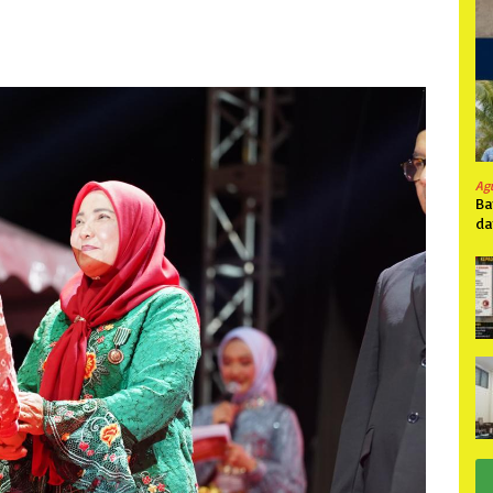
Ag
Ba
da
Pa