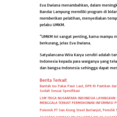
Eva Dwiana menambahkan, dalam meningka
Bandar Lampung memiliki program di bida
memberikan pelatihan, menyediakan tempa
pelaku UMKM.
“UMKM ini sangat penting, karna mampu 
berkurang, jelas Eva Dwiana.
Satyalancana Wira Karya sendiri adalah t
Indonesia kepada para warganya yang tel
dan bangsa Indonesia sehingga dapat menj
Berita Terkait
Bantah Isu Pakai Pasir Laut, DPR RI Pastikan 
Sudah Sesuai Spesifikasi
LSM TRIGA NUSANTARA INDONESIA LAYANGKAN 
MENGGALA TERKAIT PERMOHONAN INFORMASI P
Polemik PT San Xiong Steel Berlanjut, Pemili