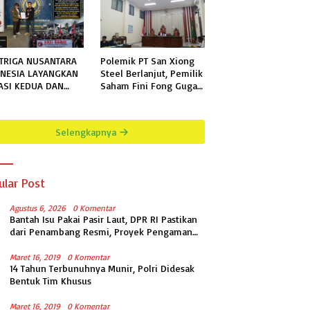
TRIGA NUSANTARA
Polemik PT San Xiong
NESIA LAYANGKAN
Steel Berlanjut, Pemilik
ASI KEDUA DAN
Saham Fini Fong Gugat
KHIR KEPADA
Polda Lampung Ke PN
N KELAS IIB
Tanjung Karang
GALA TERKAIT
Selengkapnya
MOHONAN
RMASI PUBLIK
ular Post
Agustus 6, 2026
0 Komentar
Bantah Isu Pakai Pasir Laut, DPR RI Pastikan
dari Penambang Resmi, Proyek Pengaman
Pantai Mandiri Sejati Sudah Sesuai
Spesifikasi
Maret 16, 2019
0 Komentar
14 Tahun Terbunuhnya Munir, Polri Didesak
Bentuk Tim Khusus
Maret 16, 2019
0 Komentar