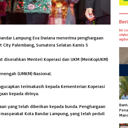
Ber
Ini c
olahr
 Bandar Lampung Eva Dwiana menerima penghargaan
wpber
rt City Palembang, Sumatera Selatan Kamis 5
t diserahkan Menteri Koperasi dan UKM (MenKopUKM)
Menengah (UMKM) Nasional.
gucapkan terimakasih kepada Kementerian Koperasi
an kepada dirinya.
Banta
gaan yang telah diberikan kepada bunda. Penghargaan
Pena
 masyarakat Kota Bandar Lampung, yang telah peduli
Mand