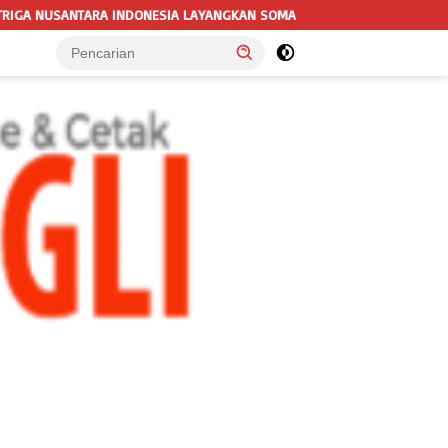
NGKAN SOMASI KEDUA DAN TERAKHIR KEPADA RUTAN KELAS IIB MENGGA