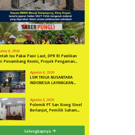
ustus 6, 2026
ntah Isu Pakai Pasir Laut, DPR RI Pastikan
ri Penambang Resmi, Proyek Pengaman
ntai Mandiri Sejati Sudah Sesuai Spesifikasi
Agustus 6, 2026
LSM TRIGA NUSANTARA
INDONESIA LAYANGKAN
SOMASI KEDUA DAN
TERAKHIR KEPADA RUTAN
KELAS IIB MENGGALA TERKAIT
Agustus 5, 2026
PERMOHONAN INFORMASI
Polemik PT San Xiong Steel
PUBLIK
Berlanjut, Pemilik Saham
Fini Fong Gugat Polda
Lampung Ke PN Tanjung
Karang
Selengkapnya