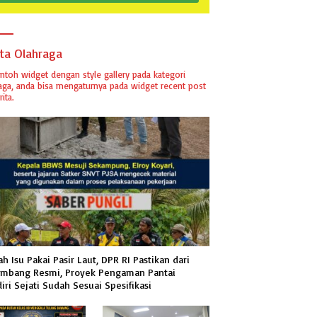
ita Olahraga
ontoh widget dengan style gallery pada kategori
aga, anda bisa mengaturnya pada widget recent post
ita.
h Isu Pakai Pasir Laut, DPR RI Pastikan dari
mbang Resmi, Proyek Pengaman Pantai
iri Sejati Sudah Sesuai Spesifikasi