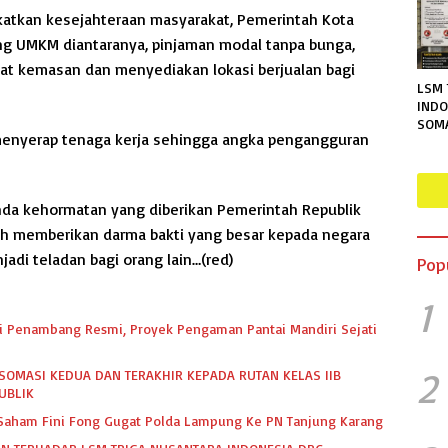
tkan kesejahteraan masyarakat, Pemerintah Kota
ng UMKM diantaranya, pinjaman modal tanpa bunga,
t kemasan dan menyediakan lokasi berjualan bagi
LSM 
INDO
SOM
menyerap tenaga kerja sehingga angka pengangguran
TERA
RUTA
MENG
PER
anda kehormatan yang diberikan Pemerintah Republik
INFO
ah memberikan darma bakti yang besar kepada negara
adi teladan bagi orang lain…(red)
Pop
1
dari Penambang Resmi, Proyek Pengaman Pantai Mandiri Sejati
2
SOMASI KEDUA DAN TERAKHIR KEPADA RUTAN KELAS IIB
UBLIK
k Saham Fini Fong Gugat Polda Lampung Ke PN Tanjung Karang