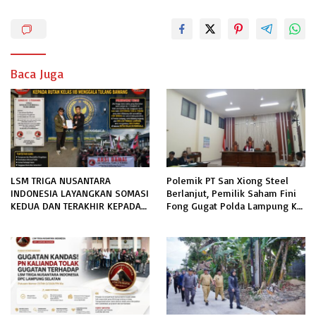
Baca Juga
LSM TRIGA NUSANTARA
Polemik PT San Xiong Steel
INDONESIA LAYANGKAN SOMASI
Berlanjut, Pemilik Saham Fini
KEDUA DAN TERAKHIR KEPADA
Fong Gugat Polda Lampung Ke
RUTAN KELAS IIB MENGGALA
PN Tanjung Karang
TERKAIT PERMOHONAN
INFORMASI PUBLIK