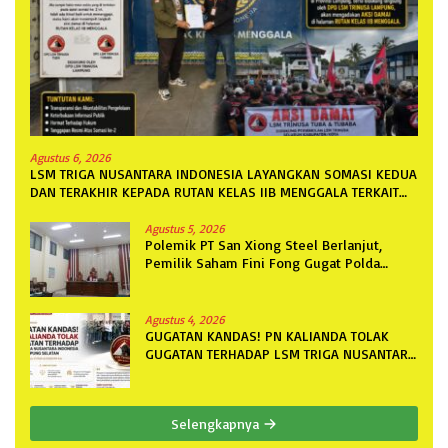
Agustus 6, 2026
LSM TRIGA NUSANTARA INDONESIA LAYANGKAN SOMASI KEDUA
DAN TERAKHIR KEPADA RUTAN KELAS IIB MENGGALA TERKAIT
PERMOHONAN INFORMASI PUBLIK
Agustus 5, 2026
Polemik PT San Xiong Steel Berlanjut,
Pemilik Saham Fini Fong Gugat Polda
Lampung Ke PN Tanjung Karang
Agustus 4, 2026
GUGATAN KANDAS! PN KALIANDA TOLAK
GUGATAN TERHADAP LSM TRIGA NUSANTARA
INDONESIA DPC LAMPUNG SELATAN
Selengkapnya