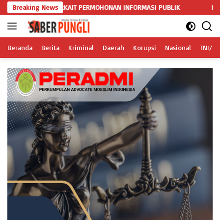
Langsung
TERKAIT PERMOHONAN INFORMASI PUBLIK
Breaking News
Polemik PT San Xiong
ke
konten
Beranda
Berita
Kriminal
Daerah
Korupsi
Nasional
TNI/Po