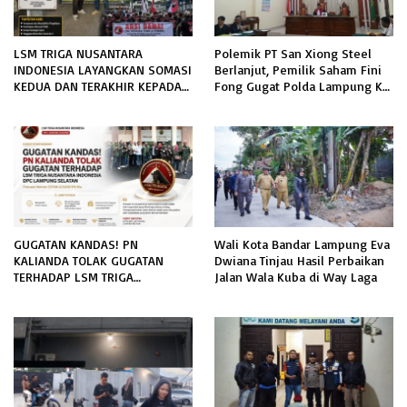
LSM TRIGA NUSANTARA
Polemik PT San Xiong Steel
INDONESIA LAYANGKAN SOMASI
Berlanjut, Pemilik Saham Fini
KEDUA DAN TERAKHIR KEPADA
Fong Gugat Polda Lampung Ke
RUTAN KELAS IIB MENGGALA
PN Tanjung Karang
TERKAIT PERMOHONAN
INFORMASI PUBLIK
GUGATAN KANDAS! PN
Wali Kota Bandar Lampung Eva
KALIANDA TOLAK GUGATAN
Dwiana Tinjau Hasil Perbaikan
TERHADAP LSM TRIGA
Jalan Wala Kuba di Way Laga
NUSANTARA INDONESIA DPC
LAMPUNG SELATAN