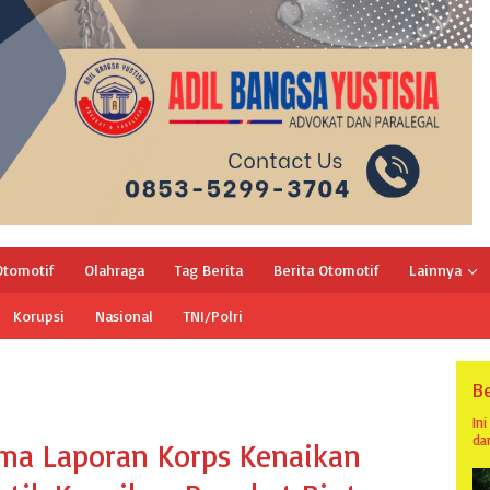
Otomotif
Olahraga
Tag Berita
Berita Otomotif
Lainnya
Korupsi
Nasional
TNI/Polri
Be
In
da
ma Laporan Korps Kenaikan