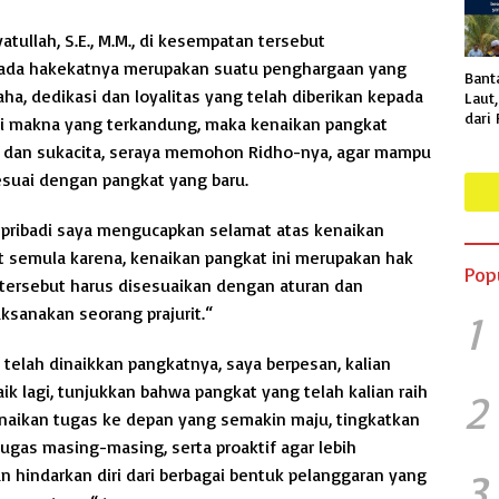
tullah, S.E., M.M., di kesempatan tersebut
ada hakekatnya merupakan suatu penghargaan yang
Bant
saha, dedikasi dan loyalitas yang telah diberikan kepada
Laut
dari
i makna yang terkandung, maka kenaikan pangkat
Proy
 dan sukacita, seraya memohon Ridho-nya, agar mampu
Pant
uai dengan pangkat yang baru.
Suda
Spesi
ribadi saya mengucapkan selamat atas kenaikan
at semula karena, kenaikan pangkat ini merupakan hak
Pop
l tersebut harus disesuaikan dengan aturan dan
ksanakan seorang prajurit.“
1
 telah dinaikkan pangkatnya, saya berpesan, kalian
k lagi, tunjukkan bahwa pangkat yang telah kalian raih
2
aikan tugas ke depan yang semakin maju, tingkatkan
ugas masing-masing, serta proaktif agar lebih
n hindarkan diri dari berbagai bentuk pelanggaran yang
3