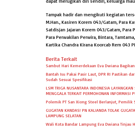
dapat merugikan diri sendiri, keluarga ma
Tampak hadir dan mengikuti kegiatan terse
M.Han., Kasiren Korem 043/Gatam, Para K
Satdisjan Jajaran Korem 043/Gatam, Para
Para Perwakilan Perwira, Bintara, Tamtam
Kartika Chandra Kirana Koorcab Rem 043 PD
Berita Terkait
Sambut Hari Kemerdekaan Eva Dwiana Bagikan 
Bantah Isu Pakai Pasir Laut, DPR RI Pastikan 
Sudah Sesuai Spesifikasi
LSM TRIGA NUSANTARA INDONESIA LAYANGKAN 
MENGGALA TERKAIT PERMOHONAN INFORMASI P
Polemik PT San Xiong Steel Berlanjut, Pemili
GUGATAN KANDAS! PN KALIANDA TOLAK GUGATA
LAMPUNG SELATAN
Wali Kota Bandar Lampung Eva Dwiana Tinjau H