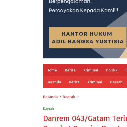
Home
Berita
Kriminal
Politik
Beranda
Berita
Kriminal
Daerah
Beranda
Daerah
Daerah
Danrem 043/Gatam Teri