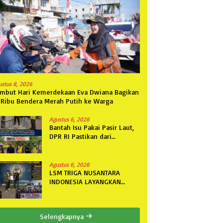
ustus 8, 2026
mbut Hari Kemerdekaan Eva Dwiana Bagikan
 Ribu Bendera Merah Putih ke Warga
Agustus 6, 2026
Bantah Isu Pakai Pasir Laut,
DPR RI Pastikan dari
Penambang Resmi, Proyek
Pengaman Pantai Mandiri
Sejati Sudah Sesuai
Agustus 6, 2026
Spesifikasi
LSM TRIGA NUSANTARA
INDONESIA LAYANGKAN
SOMASI KEDUA DAN
TERAKHIR KEPADA RUTAN
KELAS IIB MENGGALA TERKAIT
Selengkapnya
PERMOHONAN INFORMASI