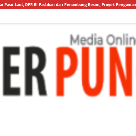
i Penambang Resmi, Proyek Pengaman Pantai Mandiri Sejati Sudah Sesuai