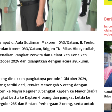
Ber
Ini c
olahr
wpber
empat di Aula Sudirman Makorem 043/Gatam, Jl. Teuku
an Korem 043/Gatam, Brigjen TNI Rikas Hidayatullah,
 Kenaikan Pangkat Perwira dan Pelantikan Kenaikan
ktober 2024 dan dilanjutkan dengan acara syukuran.
yang dinaikkan pangkatnya periode 1 Oktober 2024,
ng terdiri dari, Perwira Menengah 5 orang dengan
ten ke Mayor Reguler 3, pangkat Kapten ke Mayor (Har) 1
Samb
Ribu
ngkat Lettu ke Kapten 4 orang dan pangkat Letda ke
guler 285 dan Bintara Perhargaan 2 orang, serta untuk