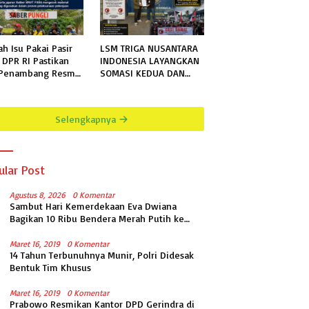
ah Isu Pakai Pasir
LSM TRIGA NUSANTARA
, DPR RI Pastikan
INDONESIA LAYANGKAN
 Penambang Resmi,
SOMASI KEDUA DAN
ek Pengaman
TERAKHIR KEPADA
ai Mandiri Sejati
RUTAN KELAS IIB
h Sesuai
MENGGALA TERKAIT
Selengkapnya
fikasi
PERMOHONAN
INFORMASI PUBLIK
ular Post
Agustus 8, 2026
0 Komentar
Sambut Hari Kemerdekaan Eva Dwiana
Bagikan 10 Ribu Bendera Merah Putih ke
Warga
Maret 16, 2019
0 Komentar
14 Tahun Terbunuhnya Munir, Polri Didesak
Bentuk Tim Khusus
Maret 16, 2019
0 Komentar
Prabowo Resmikan Kantor DPD Gerindra di