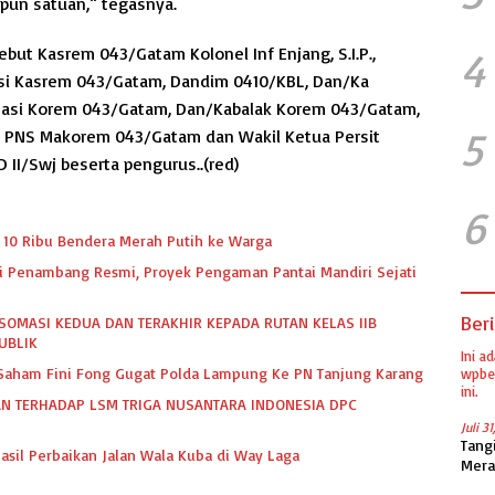
upun satuan,“ tegasnya.
but Kasrem 043/Gatam Kolonel Inf Enjang, S.I.P.,
4
asi Kasrem 043/Gatam, Dandim 0410/KBL, Dan/Ka
 Pasi Korem 043/Gatam, Dan/Kabalak Korem 043/Gatam,
5
a, PNS Makorem 043/Gatam dan Wakil Ketua Persit
 II/Swj beserta pengurus..(red)
6
10 Ribu Bendera Merah Putih ke Warga
dari Penambang Resmi, Proyek Pengaman Pantai Mandiri Sejati
Beri
SOMASI KEDUA DAN TERAKHIR KEPADA RUTAN KELAS IIB
UBLIK
Ini a
k Saham Fini Fong Gugat Polda Lampung Ke PN Tanjung Karang
wpber
ini.
N TERHADAP LSM TRIGA NUSANTARA INDONESIA DPC
Juli 3
Tang
asil Perbaikan Jalan Wala Kuba di Way Laga
Mera