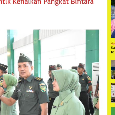
ntik Kenaikan Pangkat Bintara
Ag
Sa
10