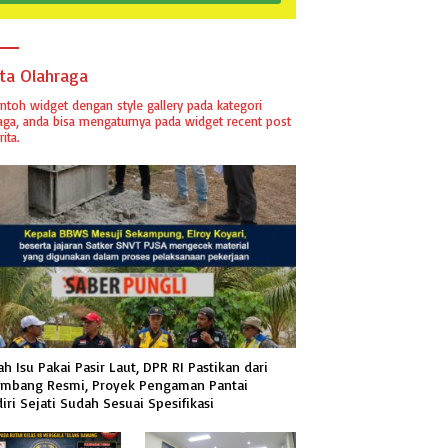
ita Olahraga
ontoh widget dengan style gallery pada kategori
aga, anda bisa mengaturnya pada widget recent post
ita.
h Isu Pakai Pasir Laut, DPR RI Pastikan dari
mbang Resmi, Proyek Pengaman Pantai
iri Sejati Sudah Sesuai Spesifikasi