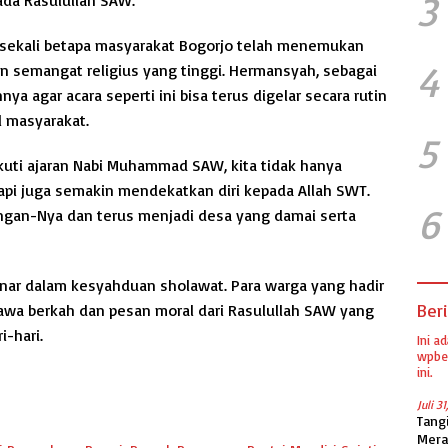
3
a sekali betapa masyarakat Bogorjo telah menemukan
4
semangat religius yang tinggi. Hermansyah, sebagai
 agar acara seperti ini bisa terus digelar secara rutin
l masyarakat.
5
uti ajaran Nabi Muhammad SAW, kita tidak hanya
pi juga semakin mendekatkan diri kepada Allah SWT.
6
ngan-Nya dan terus menjadi desa yang damai serta
inar dalam kesyahduan sholawat. Para warga yang hadir
Beri
wa berkah dan pesan moral dari Rasulullah SAW yang
-hari.
Ini a
wpber
ini.
Juli 3
Tang
Mera