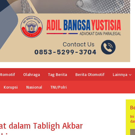
Otomotif
Olahraga
Tag Berita
Berita Otomotif
Lainnya
Korupsi
Nasional
TNI/Polri
Be
In
da
at dalam Tabligh Akbar