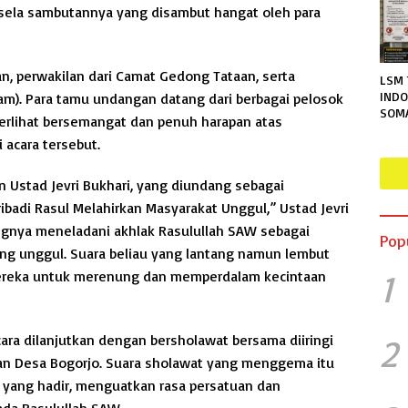
-sela sambutannya yang disambut hangat oleh para
wan, perwakilan dari Camat Gedong Tataan, serta
LSM 
INDO
slam). Para tamu undangan datang dari berbagai pelosok
SOM
terlihat bersemangat dan penuh harapan atas
TERA
 acara tersebut.
RUTA
MENG
PER
n Ustad Jevri Bukhari, yang diundang sebagai
INFO
adi Rasul Melahirkan Masyarakat Unggul,” Ustad Jevri
gnya meneladani akhlak Rasulullah SAW sebagai
Pop
g unggul. Suara beliau yang lantang namun lembut
1
mereka untuk merenung dan memperdalam kecintaan
ra dilanjutkan dengan bersholawat bersama diiringi
2
ian Desa Bogorjo. Suara sholawat yang menggema itu
 yang hadir, menguatkan rasa persatuan dan
da Rasulullah SAW.