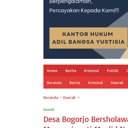
Home
Berita
Kriminal
Politik
Beranda
Berita
Kriminal
Daerah
Beranda
Daerah
Daerah
Desa Bogorjo Bersholaw