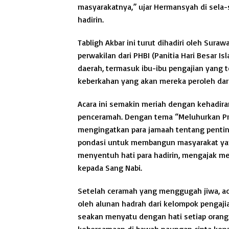
masyarakatnya,” ujar Hermansyah di sela
hadirin.
Tabligh Akbar ini turut dihadiri oleh Sura
perwakilan dari PHBI (Panitia Hari Besar I
daerah, termasuk ibu-ibu pengajian yang 
keberkahan yang akan mereka peroleh dari
Acara ini semakin meriah dengan kehadira
penceramah. Dengan tema “Meluhurkan Prib
mengingatkan para jamaah tentang pentin
pondasi untuk membangun masyarakat yan
menyentuh hati para hadirin, mengajak 
kepada Sang Nabi.
Setelah ceramah yang menggugah jiwa, aca
oleh alunan hadrah dari kelompok pengaj
seakan menyatu dengan hati setiap orang
kebersamaan di bawah naungan cinta kepa