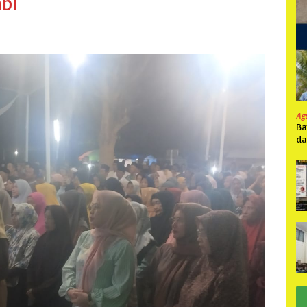
bi
Ag
Ba
da
Pa