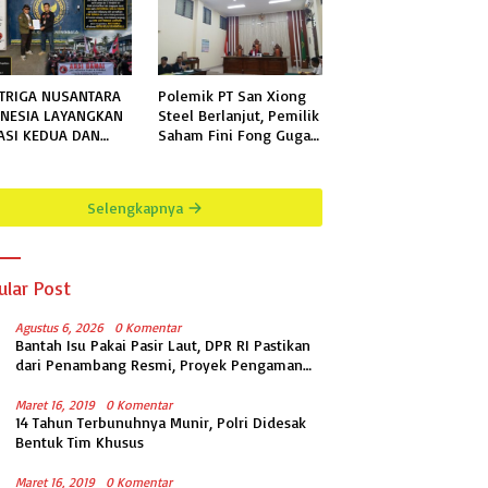
TRIGA NUSANTARA
Polemik PT San Xiong
NESIA LAYANGKAN
Steel Berlanjut, Pemilik
ASI KEDUA DAN
Saham Fini Fong Gugat
KHIR KEPADA
Polda Lampung Ke PN
N KELAS IIB
Tanjung Karang
GALA TERKAIT
Selengkapnya
MOHONAN
RMASI PUBLIK
ular Post
Agustus 6, 2026
0 Komentar
Bantah Isu Pakai Pasir Laut, DPR RI Pastikan
dari Penambang Resmi, Proyek Pengaman
Pantai Mandiri Sejati Sudah Sesuai
Spesifikasi
Maret 16, 2019
0 Komentar
14 Tahun Terbunuhnya Munir, Polri Didesak
Bentuk Tim Khusus
Maret 16, 2019
0 Komentar