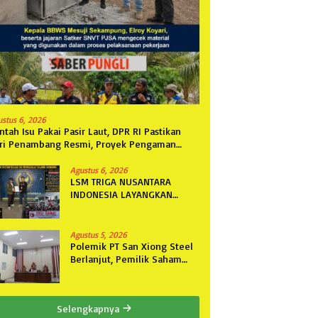
ustus 6, 2026
ntah Isu Pakai Pasir Laut, DPR RI Pastikan
ri Penambang Resmi, Proyek Pengaman
ntai Mandiri Sejati Sudah Sesuai Spesifikasi
Agustus 6, 2026
LSM TRIGA NUSANTARA
INDONESIA LAYANGKAN
SOMASI KEDUA DAN
TERAKHIR KEPADA RUTAN
KELAS IIB MENGGALA TERKAIT
Agustus 5, 2026
PERMOHONAN INFORMASI
Polemik PT San Xiong Steel
PUBLIK
Berlanjut, Pemilik Saham
Fini Fong Gugat Polda
Lampung Ke PN Tanjung
Karang
Selengkapnya