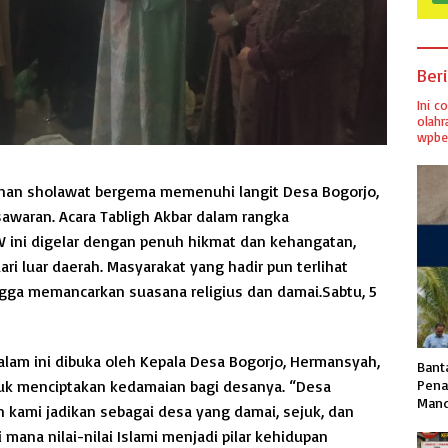
Ber
Ini c
olahr
wpber
unan sholawat bergema memenuhi langit Desa Bogorjo,
waran. Acara Tabligh Akbar dalam rangka
ini digelar dengan penuh hikmat dan kehangatan,
ri luar daerah. Masyarakat yang hadir pun terlihat
gga memancarkan suasana religius dan damai.Sabtu, 5
lam ini dibuka oleh Kepala Desa Bogorjo, Hermansyah,
Banta
k menciptakan kedamaian bagi desanya. “Desa
Pena
Mand
n kami jadikan sebagai desa yang damai, sejuk, dan
 mana nilai-nilai Islami menjadi pilar kehidupan