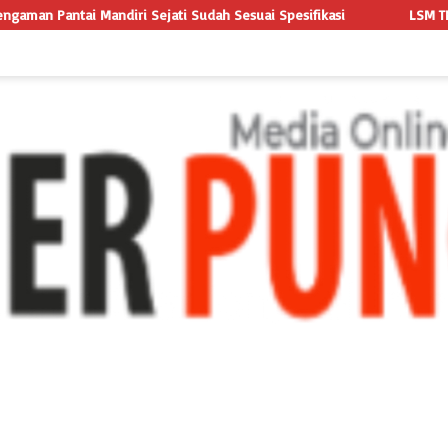
dah Sesuai Spesifikasi
LSM TRIGA NUSANTARA INDONESIA LAY