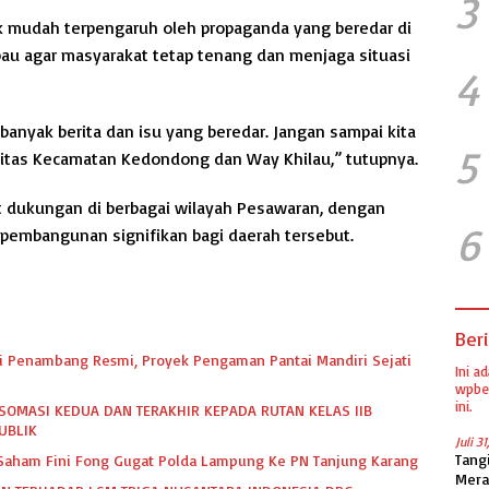
3
k mudah terpengaruh oleh propaganda yang beredar di
au agar masyarakat tetap tenang dan menjaga situasi
4
anyak berita dan isu yang beredar. Jangan sampai kita
5
ifitas Kecamatan Kedondong dan Way Khilau,” tutupnya.
dukungan di berbagai wilayah Pesawaran, dengan
6
mbangunan signifikan bagi daerah tersebut.
Beri
dari Penambang Resmi, Proyek Pengaman Pantai Mandiri Sejati
Ini a
wpber
ini.
SOMASI KEDUA DAN TERAKHIR KEPADA RUTAN KELAS IIB
UBLIK
Juli 3
Tang
k Saham Fini Fong Gugat Polda Lampung Ke PN Tanjung Karang
Mera