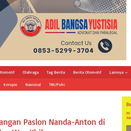
Otomotif
Olahraga
Tag Berita
Berita Otomotif
Lainnya
Korupsi
Nasional
TNI/Polri
Be
In
da
ngan Paslon Nanda-Anton di