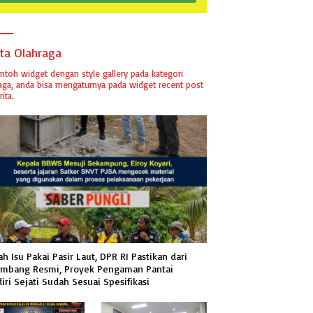
ita Olahraga
ontoh widget dengan style gallery pada kategori
aga, anda bisa mengaturnya pada widget recent post
ita.
h Isu Pakai Pasir Laut, DPR RI Pastikan dari
mbang Resmi, Proyek Pengaman Pantai
iri Sejati Sudah Sesuai Spesifikasi