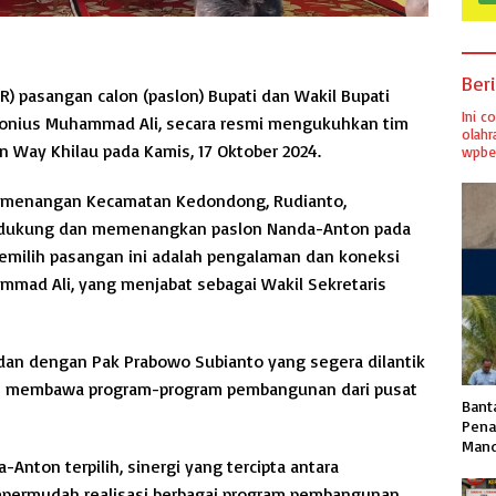
Ber
) pasangan calon (paslon) Bupati dan Wakil Bupati
Ini c
tonius Muhammad Ali, secara resmi mengukuhkan tim
olahr
Way Khilau pada Kamis, 17 Oktober 2024.
wpber
Pemenangan Kecamatan Kedondong, Rudianto,
dukung dan memenangkan paslon Nanda-Anton pada
emilih pasangan ini adalah pengalaman dan koneksi
ammad Ali, yang menjabat sebagai Wakil Sekretaris
dan dengan Pak Prabowo Subianto yang segera dilantik
dah membawa program-program pembangunan dari pusat
Banta
Pena
Mand
Anton terpilih, sinergi yang tercipta antara
permudah realisasi berbagai program pembangunan