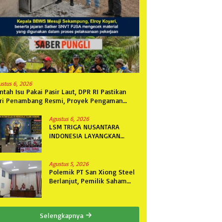
ustus 6, 2026
ntah Isu Pakai Pasir Laut, DPR RI Pastikan
ri Penambang Resmi, Proyek Pengaman
ntai Mandiri Sejati Sudah Sesuai Spesifikasi
Agustus 6, 2026
LSM TRIGA NUSANTARA
INDONESIA LAYANGKAN
SOMASI KEDUA DAN
TERAKHIR KEPADA RUTAN
KELAS IIB MENGGALA TERKAIT
Agustus 5, 2026
PERMOHONAN INFORMASI
Polemik PT San Xiong Steel
PUBLIK
Berlanjut, Pemilik Saham
Fini Fong Gugat Polda
Lampung Ke PN Tanjung
Karang
Selengkapnya