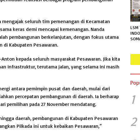
ira mengajak seluruh tim pemenangan di Kecamatan
LSM 
 sama keras demi mencapai kemenangan. Nanda
INDO
alah pembangunan berkelanjutan, dengan fokus utama
SOM
lan di Kabupaten Pesawaran.
TERA
RUTA
MENG
-Anton kepada seluruh masyarakat Pesawaran. Jika kita
PER
n infrastruktur, terutama jalan, yang selama ini masih
INFO
Pop
ergi antara pemimpin pusat dan daerah, mulai dari
1
ahkan percepatan pembangunan di daerah. Ia berharap
ari pemilihan pada 27 November mendatang.
2
at hingga daerah, pembangunan di Kabupaten Pesawaran
ngkan Pilkada ini untuk kebaikan Pesawaran,”