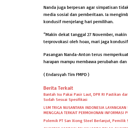
Nanda juga berpesan agar simpatisan tida
media sosial dan pemberitaan. Ia mengimb
kondusif menjelang hari pemilihan.
“Makin dekat tanggal 27 November, makin b
terprovokasi oleh hoax, mari jaga kondus
Pasangan Nanda-Anton terus memperkuat 
harapan mampu membawa perubahan dan pe
( Endarsyah Tim FMPD )
Berita Terkait
Bantah Isu Pakai Pasir Laut, DPR RI Pastikan 
Sudah Sesuai Spesifikasi
LSM TRIGA NUSANTARA INDONESIA LAYANGKAN 
MENGGALA TERKAIT PERMOHONAN INFORMASI P
Polemik PT San Xiong Steel Berlanjut, Pemili