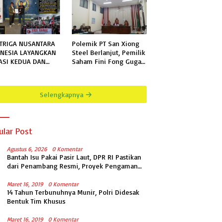
TRIGA NUSANTARA
Polemik PT San Xiong
NESIA LAYANGKAN
Steel Berlanjut, Pemilik
ASI KEDUA DAN
Saham Fini Fong Gugat
KHIR KEPADA
Polda Lampung Ke PN
N KELAS IIB
Tanjung Karang
GALA TERKAIT
Selengkapnya
MOHONAN
RMASI PUBLIK
ular Post
Agustus 6, 2026
0 Komentar
Bantah Isu Pakai Pasir Laut, DPR RI Pastikan
dari Penambang Resmi, Proyek Pengaman
Pantai Mandiri Sejati Sudah Sesuai
Spesifikasi
Maret 16, 2019
0 Komentar
14 Tahun Terbunuhnya Munir, Polri Didesak
Bentuk Tim Khusus
Maret 16, 2019
0 Komentar