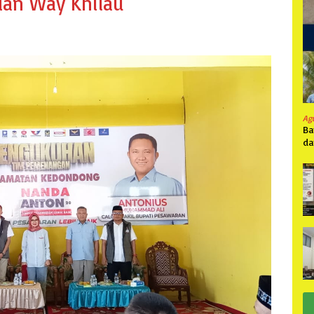
an Way Khilau
Ag
Ba
da
Pa