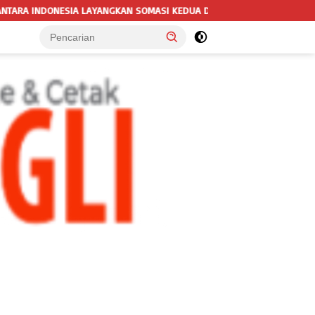
KAN SOMASI KEDUA DAN TERAKHIR KEPADA RUTAN KELAS IIB MENGGALA