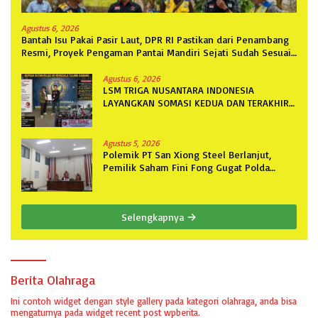
Agustus 6, 2026
Bantah Isu Pakai Pasir Laut, DPR RI Pastikan dari Penambang
Resmi, Proyek Pengaman Pantai Mandiri Sejati Sudah Sesuai
Spesifikasi
Agustus 6, 2026
LSM TRIGA NUSANTARA INDONESIA
LAYANGKAN SOMASI KEDUA DAN TERAKHIR
KEPADA RUTAN KELAS IIB MENGGALA
TERKAIT PERMOHONAN INFORMASI PUBLIK
Agustus 5, 2026
Polemik PT San Xiong Steel Berlanjut,
Pemilik Saham Fini Fong Gugat Polda
Lampung Ke PN Tanjung Karang
Selengkapnya
Berita Olahraga
Ini contoh widget dengan style gallery pada kategori olahraga, anda bisa
mengaturnya pada widget recent post wpberita.