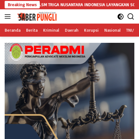
Langsung
LSM TRIGA NUSANTARA INDONESIA LAYANGKAN SOMASI KEDUA DAN TERAK
Breaking News
ke
konten
Beranda
Berita
Kriminal
Daerah
Korupsi
Nasional
TNI/Po