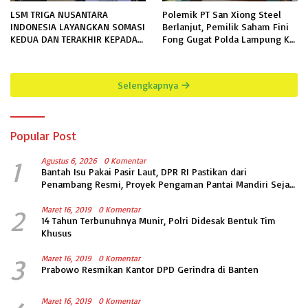
LSM TRIGA NUSANTARA
Polemik PT San Xiong Steel
INDONESIA LAYANGKAN SOMASI
Berlanjut, Pemilik Saham Fini
KEDUA DAN TERAKHIR KEPADA
Fong Gugat Polda Lampung Ke
RUTAN KELAS IIB MENGGALA
PN Tanjung Karang
TERKAIT PERMOHONAN
INFORMASI PUBLIK
Selengkapnya
Popular Post
1
Agustus 6, 2026
0 Komentar
Bantah Isu Pakai Pasir Laut, DPR RI Pastikan dari
Penambang Resmi, Proyek Pengaman Pantai Mandiri Sejati
Sudah Sesuai Spesifikasi
2
Maret 16, 2019
0 Komentar
14 Tahun Terbunuhnya Munir, Polri Didesak Bentuk Tim
Khusus
3
Maret 16, 2019
0 Komentar
Prabowo Resmikan Kantor DPD Gerindra di Banten
Maret 16, 2019
0 Komentar