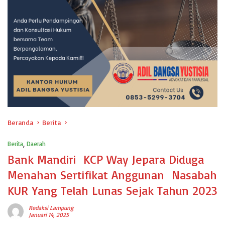
Beranda
Berita
Berita
,
Daerah
Bank Mandiri KCP Way Jepara Diduga
Menahan Sertifikat Anggunan Nasabah
KUR Yang Telah Lunas Sejak Tahun 2023
Redaksi Lampung
Januari 14, 2025