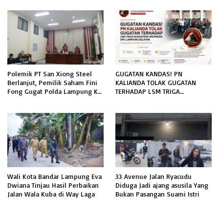
Sejati Sudah Sesuai Spesifikasi
TERKAIT PERMOHONAN
INFORMASI PUBLIK
Polemik PT San Xiong Steel
GUGATAN KANDAS! PN
Berlanjut, Pemilik Saham Fini
KALIANDA TOLAK GUGATAN
Fong Gugat Polda Lampung Ke
TERHADAP LSM TRIGA
PN Tanjung Karang
NUSANTARA INDONESIA DPC
LAMPUNG SELATAN
Wali Kota Bandar Lampung Eva
33 Avenue Jalan Ryacudu
Dwiana Tinjau Hasil Perbaikan
Diduga Jadi ajang asusila Yang
Jalan Wala Kuba di Way Laga
Bukan Pasangan Suami Istri