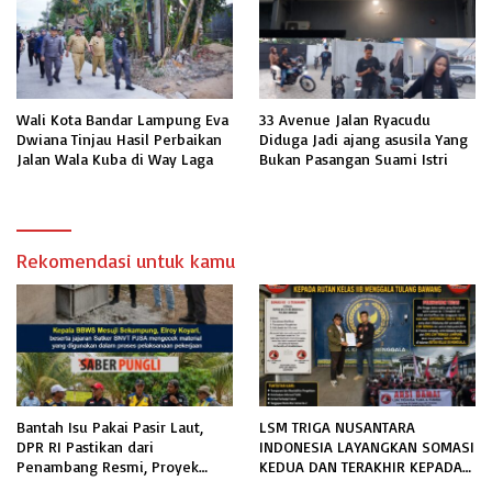
Wali Kota Bandar Lampung Eva
33 Avenue Jalan Ryacudu
Dwiana Tinjau Hasil Perbaikan
Diduga Jadi ajang asusila Yang
Jalan Wala Kuba di Way Laga
Bukan Pasangan Suami Istri
Rekomendasi untuk kamu
Bantah Isu Pakai Pasir Laut,
LSM TRIGA NUSANTARA
DPR RI Pastikan dari
INDONESIA LAYANGKAN SOMASI
Penambang Resmi, Proyek
KEDUA DAN TERAKHIR KEPADA
Pengaman Pantai Mandiri
RUTAN KELAS IIB MENGGALA