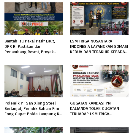
Bantah Isu Pakai Pasir Laut,
LSM TRIGA NUSANTARA
DPR RI Pastikan dari
INDONESIA LAYANGKAN SOMASI
Penambang Resmi, Proyek
KEDUA DAN TERAKHIR KEPADA
Pengaman Pantai Mandiri
RUTAN KELAS IIB MENGGALA
Sejati Sudah Sesuai Spesifikasi
TERKAIT PERMOHONAN
INFORMASI PUBLIK
Polemik PT San Xiong Steel
GUGATAN KANDAS! PN
Berlanjut, Pemilik Saham Fini
KALIANDA TOLAK GUGATAN
Fong Gugat Polda Lampung Ke
TERHADAP LSM TRIGA
PN Tanjung Karang
NUSANTARA INDONESIA DPC
LAMPUNG SELATAN