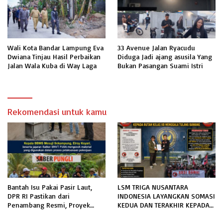
Wali Kota Bandar Lampung Eva
33 Avenue Jalan Ryacudu
Dwiana Tinjau Hasil Perbaikan
Diduga Jadi ajang asusila Yang
Jalan Wala Kuba di Way Laga
Bukan Pasangan Suami Istri
Rekomendasi untuk kamu
Bantah Isu Pakai Pasir Laut,
LSM TRIGA NUSANTARA
DPR RI Pastikan dari
INDONESIA LAYANGKAN SOMASI
Penambang Resmi, Proyek
KEDUA DAN TERAKHIR KEPADA
Pengaman Pantai Mandiri
RUTAN KELAS IIB MENGGALA
Sejati Sudah Sesuai Spesifikasi
TERKAIT PERMOHONAN