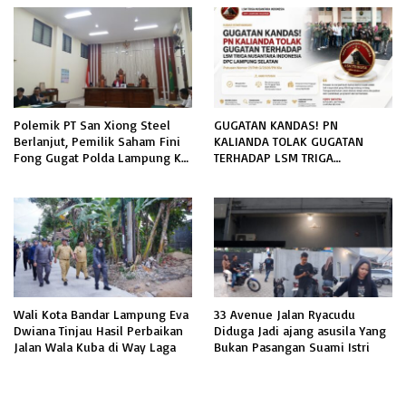
INFORMASI PUBLIK
Polemik PT San Xiong Steel
GUGATAN KANDAS! PN
Berlanjut, Pemilik Saham Fini
KALIANDA TOLAK GUGATAN
Fong Gugat Polda Lampung Ke
TERHADAP LSM TRIGA
PN Tanjung Karang
NUSANTARA INDONESIA DPC
LAMPUNG SELATAN
Wali Kota Bandar Lampung Eva
33 Avenue Jalan Ryacudu
Dwiana Tinjau Hasil Perbaikan
Diduga Jadi ajang asusila Yang
Jalan Wala Kuba di Way Laga
Bukan Pasangan Suami Istri