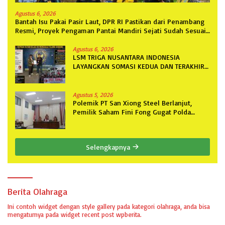
Agustus 6, 2026
Bantah Isu Pakai Pasir Laut, DPR RI Pastikan dari Penambang
Resmi, Proyek Pengaman Pantai Mandiri Sejati Sudah Sesuai
Spesifikasi
Agustus 6, 2026
LSM TRIGA NUSANTARA INDONESIA
LAYANGKAN SOMASI KEDUA DAN TERAKHIR
KEPADA RUTAN KELAS IIB MENGGALA
TERKAIT PERMOHONAN INFORMASI PUBLIK
Agustus 5, 2026
Polemik PT San Xiong Steel Berlanjut,
Pemilik Saham Fini Fong Gugat Polda
Lampung Ke PN Tanjung Karang
Selengkapnya
Berita Olahraga
Ini contoh widget dengan style gallery pada kategori olahraga, anda bisa
mengaturnya pada widget recent post wpberita.