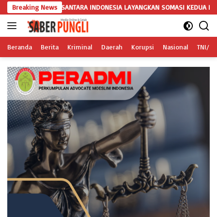
Langsung
USANTARA INDONESIA LAYANGKAN SOMASI KEDUA DAN TERAKHIR KEPADA 
Breaking News
ke
konten
Beranda
Berita
Kriminal
Daerah
Korupsi
Nasional
TNI/Po