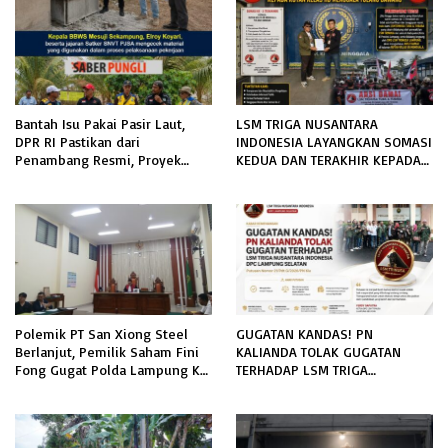
Bantah Isu Pakai Pasir Laut,
LSM TRIGA NUSANTARA
DPR RI Pastikan dari
INDONESIA LAYANGKAN SOMASI
Penambang Resmi, Proyek
KEDUA DAN TERAKHIR KEPADA
Pengaman Pantai Mandiri
RUTAN KELAS IIB MENGGALA
Sejati Sudah Sesuai Spesifikasi
TERKAIT PERMOHONAN
INFORMASI PUBLIK
Polemik PT San Xiong Steel
GUGATAN KANDAS! PN
Berlanjut, Pemilik Saham Fini
KALIANDA TOLAK GUGATAN
Fong Gugat Polda Lampung Ke
TERHADAP LSM TRIGA
PN Tanjung Karang
NUSANTARA INDONESIA DPC
LAMPUNG SELATAN