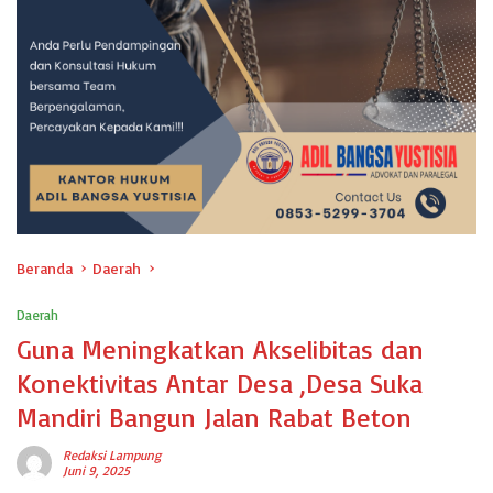
Beranda
Daerah
Daerah
Guna Meningkatkan Akselibitas dan
Konektivitas Antar Desa ,Desa Suka
Mandiri Bangun Jalan Rabat Beton
Redaksi Lampung
Juni 9, 2025