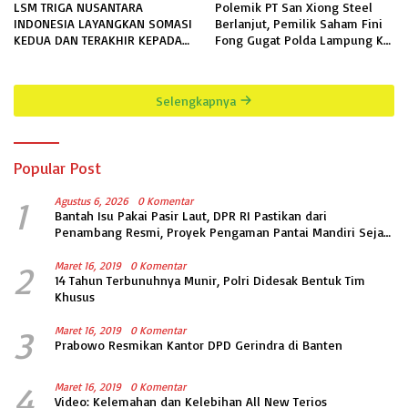
LSM TRIGA NUSANTARA
Polemik PT San Xiong Steel
INDONESIA LAYANGKAN SOMASI
Berlanjut, Pemilik Saham Fini
KEDUA DAN TERAKHIR KEPADA
Fong Gugat Polda Lampung Ke
RUTAN KELAS IIB MENGGALA
PN Tanjung Karang
TERKAIT PERMOHONAN
INFORMASI PUBLIK
Selengkapnya
Popular Post
1
Agustus 6, 2026
0 Komentar
Bantah Isu Pakai Pasir Laut, DPR RI Pastikan dari
Penambang Resmi, Proyek Pengaman Pantai Mandiri Sejati
Sudah Sesuai Spesifikasi
2
Maret 16, 2019
0 Komentar
14 Tahun Terbunuhnya Munir, Polri Didesak Bentuk Tim
Khusus
3
Maret 16, 2019
0 Komentar
Prabowo Resmikan Kantor DPD Gerindra di Banten
4
Maret 16, 2019
0 Komentar
Video: Kelemahan dan Kelebihan All New Terios