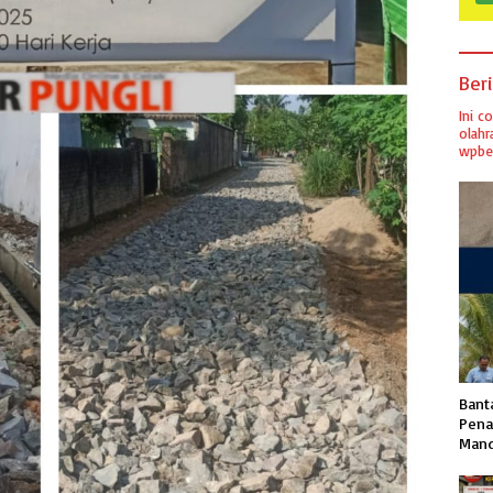
Ber
Ini c
olahr
wpber
Banta
Pena
Mand