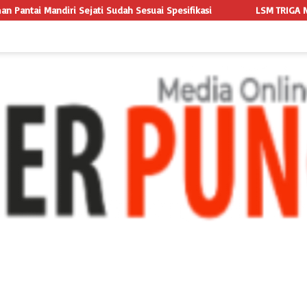
suai Spesifikasi
LSM TRIGA NUSANTARA INDONESIA LAYANGKA