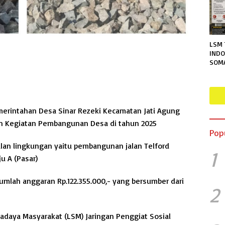
LSM 
INDO
SOM
TERA
RUTA
MENG
PER
INFO
erintahan Desa Sinar Rezeki Kecamatan Jati Agung
n Kegiatan Pembangunan Desa di tahun 2025
Pop
alan lingkungan yaitu pembangunan jalan Telford
1
u A (Pasar)
umlah anggaran Rp.122.355.000,- yang bersumber dari
2
daya Masyarakat (LSM) Jaringan Penggiat Sosial