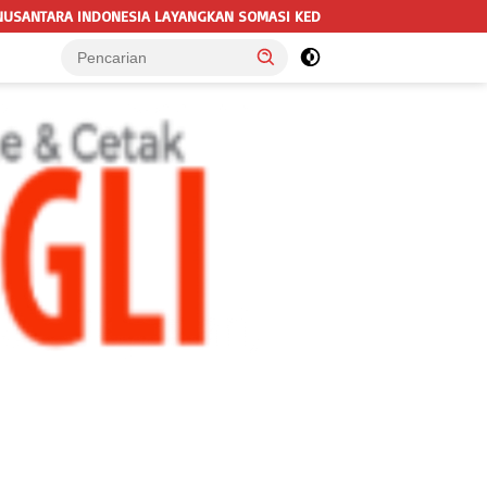
N SOMASI KEDUA DAN TERAKHIR KEPADA RUTAN KELAS IIB MENGGALA TE