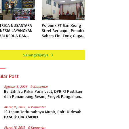
TRIGA NUSANTARA
Polemik PT San Xiong
NESIA LAYANGKAN
Steel Berlanjut, Pemilik
ASI KEDUA DAN
Saham Fini Fong Gugat
KHIR KEPADA
Polda Lampung Ke PN
N KELAS IIB
Tanjung Karang
GALA TERKAIT
Selengkapnya
MOHONAN
RMASI PUBLIK
ular Post
Agustus 6, 2026
0 Komentar
Bantah Isu Pakai Pasir Laut, DPR RI Pastikan
dari Penambang Resmi, Proyek Pengaman
Pantai Mandiri Sejati Sudah Sesuai
Spesifikasi
Maret 16, 2019
0 Komentar
14 Tahun Terbunuhnya Munir, Polri Didesak
Bentuk Tim Khusus
Maret 16, 2019
0 Komentar