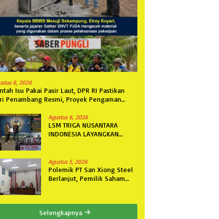
ustus 6, 2026
ntah Isu Pakai Pasir Laut, DPR RI Pastikan
ri Penambang Resmi, Proyek Pengaman
ntai Mandiri Sejati Sudah Sesuai Spesifikasi
Agustus 6, 2026
LSM TRIGA NUSANTARA
INDONESIA LAYANGKAN
SOMASI KEDUA DAN
TERAKHIR KEPADA RUTAN
KELAS IIB MENGGALA TERKAIT
Agustus 5, 2026
PERMOHONAN INFORMASI
Polemik PT San Xiong Steel
PUBLIK
Berlanjut, Pemilik Saham
Fini Fong Gugat Polda
Lampung Ke PN Tanjung
Karang
Selengkapnya