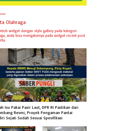
ita Olahraga
ontoh widget dengan style gallery pada kategori
aga, anda bisa mengaturnya pada widget recent post
ita.
h Isu Pakai Pasir Laut, DPR RI Pastikan dari
mbang Resmi, Proyek Pengaman Pantai
iri Sejati Sudah Sesuai Spesifikasi