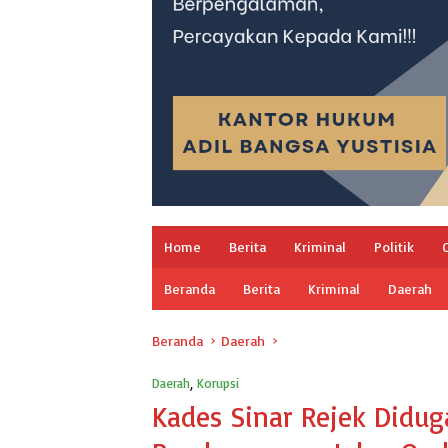
Home
Berita
Kriminal
Politik
Beranda
Berita
Kriminal
Daerah
Beranda
Daerah
Daerah
,
Korupsi
Kades Sinar Rejek Didug