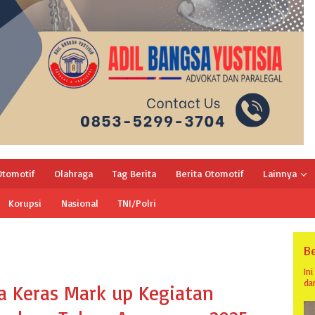
Otomotif
Olahraga
Tag Berita
Berita Otomotif
Lainnya
Korupsi
Nasional
TNI/Polri
Be
In
da
a Keras Mark up Kegiatan