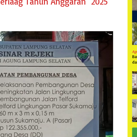
erlaag Tahun Anggaran 2025
Ag
Ba
da
Pa