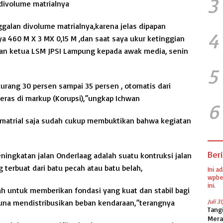
3
divolume matrialnya
alan divolume matrialnya,karena jelas dipapan
4
a 460 M X 3 MX 0,15 M ,dan saat saya ukur ketinggian
hwan ketua LSM JPSI Lampung kepada awak media, senin
5
kurang 30 persen sampai 35 persen , otomatis dari
eras di markup (Korupsi),”ungkap Ichwan
6
me matrial saja sudah cukup membuktikan bahwa kegiatan
Beri
eningkatan jalan Onderlaag adalah suatu kontruksi jalan
 terbuat dari batu pecah atau batu belah,
Ini a
wpber
ini.
lah untuk memberikan fondasi yang kuat dan stabil bagi
guna mendistribusikan beban kendaraan,”terangnya
Juli 3
Tang
Mera